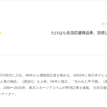
次
たけはら生活応援商品券、活用
、日刊現代に入社。88年から運動部記者を務める。2002年に単行本デビ
人軍の物語』（講談社）を上梓。06年に独立。『失われた甲子園』（
2010〜2026年、東京スポーツでコラムや野球記事を連載。 日本文
メンテーター。