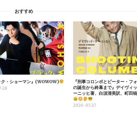
おすすめ
ク・ショーマン』(WOWOW)
『刑事コロンボとピーター・フォ
の誕生から終幕まで』デイヴィ
-28
ーニッヒ著、白須清美訳、町田
2026-07-27