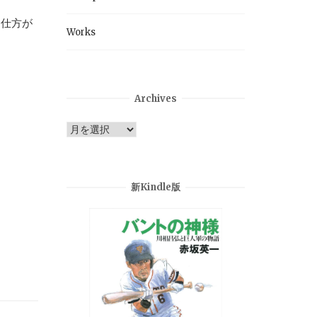
ら仕方が
Works
Archives
Archives
新Kindle版