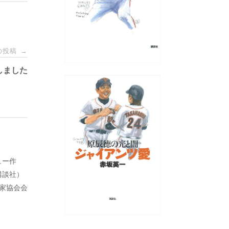
の投稿
→
しました
ュー作
講談社）
藝家協会会