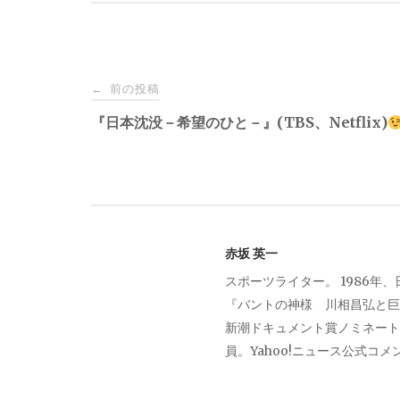
投
前の投稿
←
稿
『日本沈没－希望のひと－』(TBS、Netflix)
ナ
ビ
赤坂 英一
ゲ
スポーツライター。 1986年
『バントの神様 川相昌弘と巨
ー
新潮ドキュメント賞ノミネート。
員。Yahoo!ニュース公式コ
シ