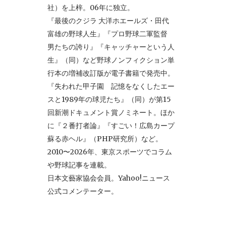
社）を上梓。06年に独立。
『最後のクジラ 大洋ホエールズ・田代
富雄の野球人生』『プロ野球二軍監督
男たちの誇り』『キャッチャーという人
生』（同）など野球ノンフィクション単
行本の増補改訂版が電子書籍で発売中。
『失われた甲子園 記憶をなくしたエー
スと1989年の球児たち』（同）が第15
回新潮ドキュメント賞ノミネート。ほか
に『２番打者論』『すごい！広島カープ
蘇る赤ヘル』（PHP研究所）など。
2010〜2026年、東京スポーツでコラム
や野球記事を連載。
日本文藝家協会会員。Yahoo!ニュース
公式コメンテーター。