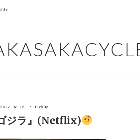
ofile
AKASAKACYCL
2026-06-18
Pickup
ジラ』(Netflix)