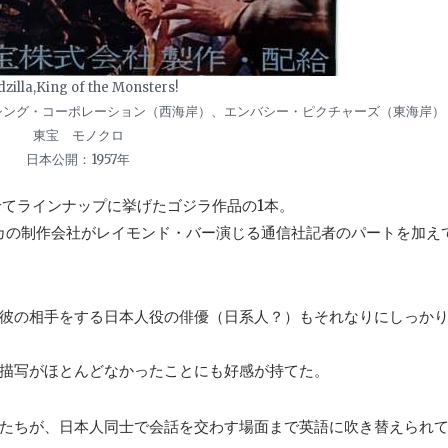
zilla,King of the Monsters!
ーシング・コーポレーション（西海岸）、エンバシー・ピクチャーズ（東海岸）
東宝 モノクロ
日本公開：1957年
に合わせてラインナップに挙げたゴジラ作品の1本。
メリカの制作会社がレイモンド・バー演じる通信社記者のパートを加え
彼の相手をする日本人役の俳優（日系人？）もそれなりにしっか
描写がほとんどなかったことにも好感が持てた。
たちが、日本人同士で会話を交わす場面まで英語に吹き替えられ