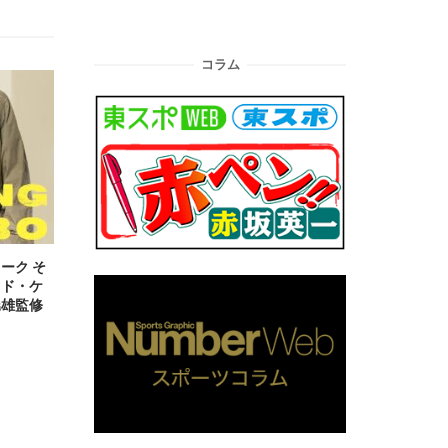
コラム
ーク そ
ッド・ケ
暁雄監修