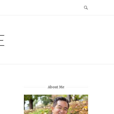
E
About Me