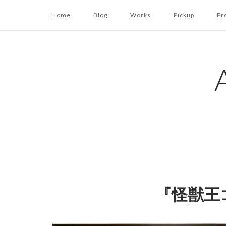
コ
Home
Blog
Works
Pickup
Pr
ン
テ
ン
ツ
へ
ス
キ
ッ
プ
『怪獣王ゴ