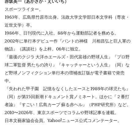
赤坂英一（あかさか・えいいち）
スポーツライター。
1963年、広島県竹原市出身。法政大学文学部日本文学科（専攻・
近世文学）卒。
1986年、日刊現代に入社。88年から運動部記者を務める。
2002年に単行本デビュー作『バントの神様 川相昌弘と巨人軍の
物語』（講談社）を上梓。06年に独立。
『最後のクジラ 大洋ホエールズ・田代富雄の野球人生』『プロ野
球二軍監督 男たちの誇り』『キャッチャーという人生』（同）な
ど野球ノンフィクション単行本の増補改訂版が電子書籍で発売
中。
『失われた甲子園 記憶をなくしたエースと1989年の球児たち』
（同）が第15回新潮ドキュメント賞ノミネート。ほかに『２番打
者論』『すごい！広島カープ 蘇る赤ヘル』（PHP研究所）など。
2010〜2026年、東京スポーツでコラムや野球記事を連載。
日本文藝家協会会員。Yahoo!ニュース公式コメンテーター。