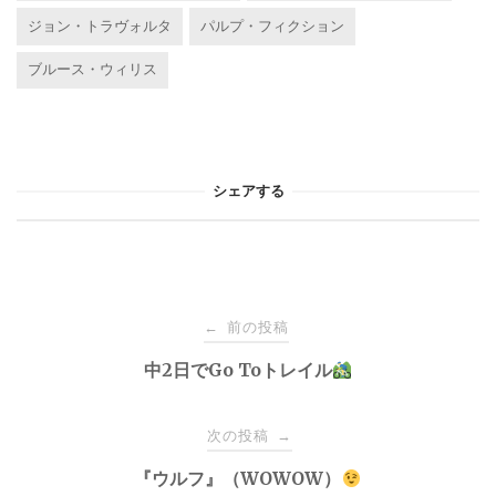
ジョン・トラヴォルタ
パルプ・フィクション
ブルース・ウィリス
シェアする
投
前の投稿
←
稿
中2日でGo Toトレイル
ナ
次の投稿
→
『ウルフ』（WOWOW）
ビ