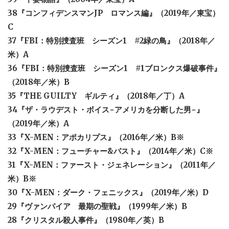
38『コンフィデンスマンJP ロマンス編』（2019年／東宝）
C
37『FBI：特別捜査班 シーズン1 #2緑の鳥』（2018年／
米）A
36『FBI：特別捜査班 シーズン1 #1ブロンクス爆破事件』
（2018年／米）B
35『THE GUILTY ギルティ』（2018年／丁）A
34『ザ・ラウデスト・ボイス−アメリカを分断した男−』
（2019年／米）A
33『X-MEN：アポカリプス』（2016年／米）B※
32『X-MEN：フューチャー&パスト』（2014年／米）C※
31『X-MEN：ファースト・ジェネレーション』（2011年／
米）B※
30『X-MEN：ダーク・フェニックス』（2019年／米）D
29『ヴァンパイア 最期の聖戦』（1999年／米）B
28『クリスタル殺人事件』（1980年／英）B