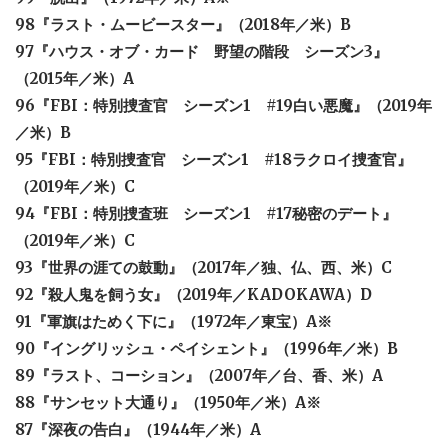
98『ラスト・ムービースター』（2018年／米）B
97『ハウス・オブ・カード 野望の階段 シーズン3』
（2015年／米）A
96『FBI：特別捜査官 シーズン1 #19白い悪魔』（2019年
／米）B
95『FBI：特別捜査官 シーズン1 #18ラクロイ捜査官』
（2019年／米）C
94『FBI：特別捜査班 シーズン1 #17秘密のデート』
（2019年／米）C
93『世界の涯ての鼓動』（2017年／独、仏、西、米）C
92『殺人鬼を飼う女』（2019年／KADOKAWA）D
91『軍旗はためく下に』（1972年／東宝）A※
90『イングリッシュ・ペイシェント』（1996年／米）B
89『ラスト、コーション』（2007年／台、香、米）A
88『サンセット大通り』（1950年／米）A※
87『深夜の告白』（1944年／米）A