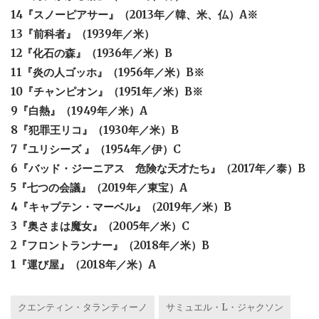
14『スノーピアサー』（2013年／韓、米、仏）A※
13『前科者』（1939年／米）
12『化石の森』（1936年／米）B
11『炎の人ゴッホ』（1956年／米）B※
10『チャンピオン』（1951年／米）B※
9『白熱』（1949年／米）A
8『犯罪王リコ』（1930年／米）B
7『ユリシーズ 』（1954年／伊）C
6『バッド・ジーニアス 危険な天才たち』（2017年／泰）B
5『七つの会議』（2019年／東宝）A
4『キャプテン・マーベル』（2019年／米）B
3『奥さまは魔女』（2005年／米）C
2『フロントランナー』（2018年／米）B
1『運び屋』（2018年／米）A
クエンティン・タランティーノ
サミュエル・L・ジャクソン