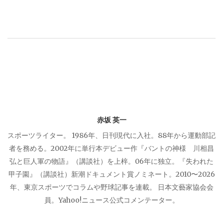
ゲ
ー
シ
ョ
赤坂 英一
ン
スポーツライター。 1986年、日刊現代に入社。88年から運動部記
者を務める。2002年に単行本デビュー作『バントの神様 川相昌
弘と巨人軍の物語』（講談社）を上梓。06年に独立。『失われた
甲子園』（講談社）新潮ドキュメント賞ノミネート。2010〜2026
年、東京スポーツでコラムや野球記事を連載。 日本文藝家協会会
員。Yahoo!ニュース公式コメンテーター。