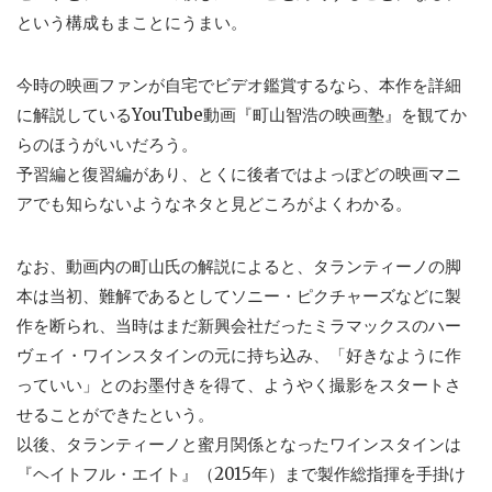
という構成もまことにうまい。
今時の映画ファンが自宅でビデオ鑑賞するなら、本作を詳細
に解説しているYouTube動画『町山智浩の映画塾』を観てか
らのほうがいいだろう。
予習編と復習編があり、とくに後者ではよっぽどの映画マニ
アでも知らないようなネタと見どころがよくわかる。
なお、動画内の町山氏の解説によると、タランティーノの脚
本は当初、難解であるとしてソニー・ピクチャーズなどに製
作を断られ、当時はまだ新興会社だったミラマックスのハー
ヴェイ・ワインスタインの元に持ち込み、「好きなように作
っていい」とのお墨付きを得て、ようやく撮影をスタートさ
せることができたという。
以後、タランティーノと蜜月関係となったワインスタインは
『ヘイトフル・エイト』（2015年）まで製作総指揮を手掛け