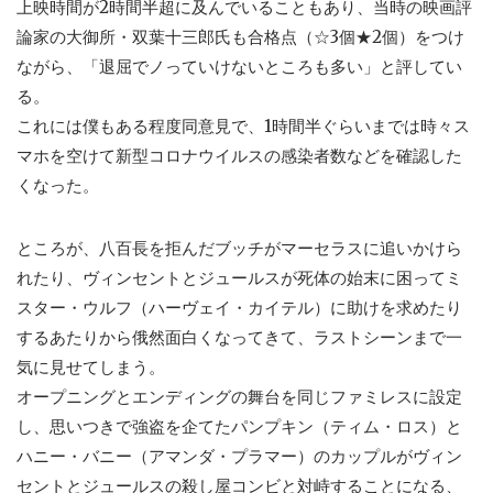
上映時間が2時間半超に及んでいることもあり、当時の映画評
論家の大御所・双葉十三郎氏も合格点（☆3個★2個）をつけ
ながら、「退屈でノっていけないところも多い」と評してい
る。
これには僕もある程度同意見で、1時間半ぐらいまでは時々ス
マホを空けて新型コロナウイルスの感染者数などを確認した
くなった。
ところが、八百長を拒んだブッチがマーセラスに追いかけら
れたり、ヴィンセントとジュールスが死体の始末に困ってミ
スター・ウルフ（ハーヴェイ・カイテル）に助けを求めたり
するあたりから俄然面白くなってきて、ラストシーンまで一
気に見せてしまう。
オープニングとエンディングの舞台を同じファミレスに設定
し、思いつきで強盗を企てたパンプキン（ティム・ロス）と
ハニー・バニー（アマンダ・プラマー）のカップルがヴィン
セントとジュールスの殺し屋コンビと対峙することになる、