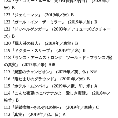
124『ザ・コミー・ルール 元FBI長官の告白』（2020年／
米）B
123『ジェミニマン』（2019年／米）B
122『ガール・イン・ザ・ミラー』（2019年／加）B
121『ドッペルゲンガー』（2003年／アミューズピクチャー
ズ）B
120『屍人荘の殺人』（2019年／東宝）B
119『ドクター・スリープ』（2019年／米）B
118『ランス・アームストロング ツール・ド・フランス7冠
の真実』（2013年／米）A※
117『疑惑のチャンピオン』（2015年／英、仏）B※
116『陽だまりのグラウンド』（2001年／米）B
115『ホテル・ムンバイ』（2019年／豪、印、米）A
114『こんな夜更けにバナナかよ 愛しき実話』（2018年／
松竹）B
113『閉鎖病棟−それぞれの朝−』（2019年／東映）C
112『真実』（2019年／仏、日）A