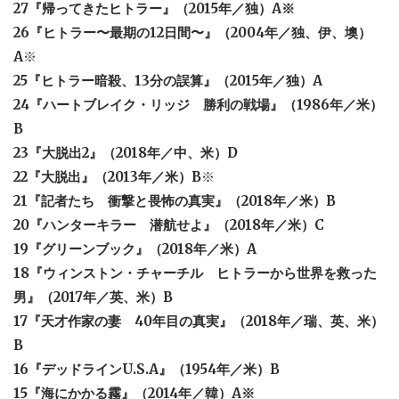
27『帰ってきたヒトラー』（2015年／独）A※
26『ヒトラー〜最期の12日間〜』（2004年／独、伊、墺）
A
※
25『ヒトラー暗殺、13分の誤算』（2015年／独）A
24『ハートブレイク・リッジ 勝利の戦場』（1986年／米）
B
23『大脱出2』（2018年／中、米）D
22『大脱出』（2013年／米）B
※
21『記者たち 衝撃と畏怖の真実』（2018年／米）B
20『ハンターキラー 潜航せよ』（2018年／米）C
19『グリーンブック』（2018年／米）A
18『ウィンストン・チャーチル ヒトラーから世界を救った
男』（2017年／英、米）B
17『天才作家の妻 40年目の真実』（2018年／瑞、英、米）
B
16『デッドラインU.S.A』（1954年／米）B
15『海にかかる霧』（2014年／韓）A※