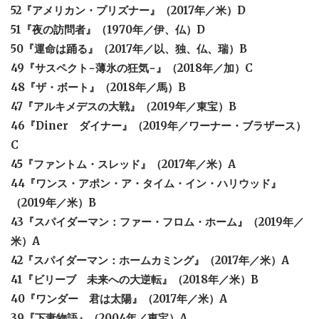
52『アメリカン・プリズナー』（2017年／米）D
51『夜の訪問者』（1970年／伊、仏）D
50『運命は踊る』（2017年／以、独、仏、瑞）B
49『サスペクト−薄氷の狂気−』（2018年／加）C
48『ザ・ボート』（2018年／馬）B
47『アルキメデスの大戦』（2019年／東宝）B
46『Diner ダイナー』（2019年／ワーナー・ブラザース）
C
45『ファントム・スレッド』（2017年／米）A
44『ワンス・アポン・ア・タイム・イン・ハリウッド』
（2019年／米）B
43『スパイダーマン：ファー・フロム・ホーム』（2019年／
米）A
42『スパイダーマン：ホームカミング』（2017年／米）A
41『ビリーブ 未来への大逆転』（2018年／米）B
40『ワンダー 君は太陽』（2017年／米）A
39『下妻物語』（2004年／東宝）A