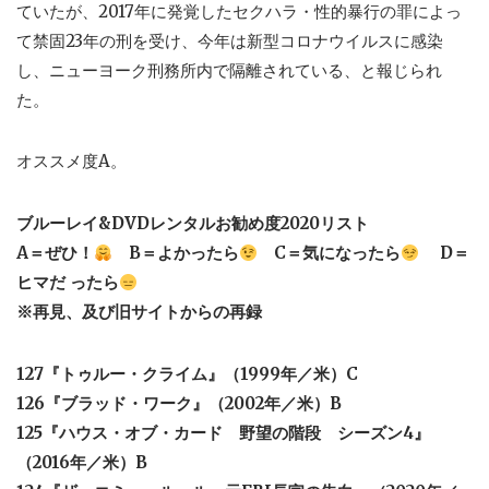
ていたが、2017年に発覚したセクハラ・性的暴行の罪によっ
て禁固23年の刑を受け、今年は新型コロナウイルスに感染
し、ニューヨーク刑務所内で隔離されている、と報じられ
た。
オススメ度A。
ブルーレイ&DVDレンタルお勧め度2020リスト
A＝ぜひ！
B＝よかったら
C＝気になったら
D＝
ヒマだ ったら
※再見、及び旧サイトからの再録
127『トゥルー・クライム』（1999年／米）C
126『ブラッド・ワーク』（2002年／米）B
125『ハウス・オブ・カード 野望の階段 シーズン4』
（2016年／米）B