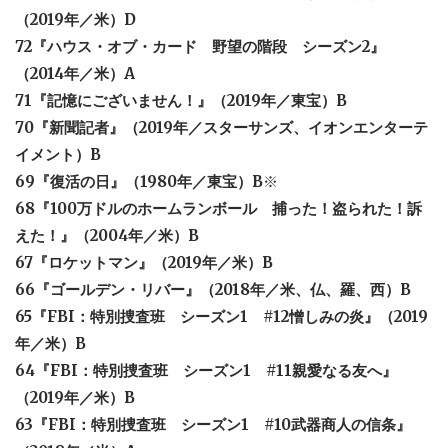
（2019年／米）D
72『ハウス・オブ・カード 野望の階段 シーズン2』
（2014年／米）A
71『記憶にございません！』（2019年／東宝）B
70『新聞記者』（2019年／スターサンズ、イオンエンターテ
イメント）B
69『復活の日』（1980年／東宝）B
※
68『100万ドルのホームランボール 捕った！盗られた！訴
えた！』（2004年／米）B
67『ロケットマン』（2019年／米）B
66『ゴールデン・リバー』（2018年／米、仏、羅、西）B
65『FBI：特別捜査班 シーズン1 #12憎しみの炎』（2019
年／米）B
64『FBI：特別捜査班 シーズン1 #11親愛なる友へ』
（2019年／米）B
63『FBI：特別捜査班 シーズン1 #10武器商人の信条』