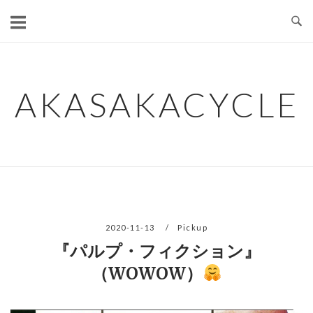
コ
ン
テ
ン
ツ
AKASAKACYCLE
へ
ス
キ
ッ
プ
2020-11-13
Pickup
『パルプ・フィクション』
（WOWOW）