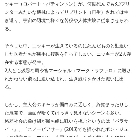
ッキー（ロバート・パティントン）が、何度死んでも3Dプリ
ンターみたいな機械によってリプリント（再生）されては生
き返り、宇宙の辺境で様々な苦役や人体実験に従事させられ
る。
そうした中、ニッキーが生きているのに死んだものと勘違い
した医者たちが勝手に複製を作ってしまい、ニッキーが2人存
在する事態が発生。
2人とも残忍な司令官マーシャル（マーク・ラファロ）に殺さ
れかねない窮地に追い込まれ、生き残りをかけた戦いに出
る。
しかし、主人公のキャラが面白みに乏しく、終始まったりし
た展開で、画面が暗くてはっきり見えないシーンも多い。
格差社会の負け組が勝ち組に戦いを挑むというのは『パラサ
イト』、『スノーピアサー』(2013)でも描かれたポン・ジュ