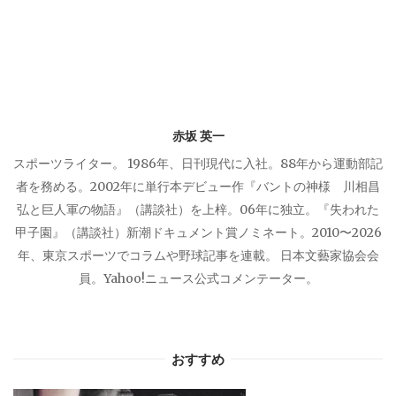
シ
ョ
ン
赤坂 英一
スポーツライター。 1986年、日刊現代に入社。88年から運動部記
者を務める。2002年に単行本デビュー作『バントの神様 川相昌
弘と巨人軍の物語』（講談社）を上梓。06年に独立。『失われた
甲子園』（講談社）新潮ドキュメント賞ノミネート。2010〜2026
年、東京スポーツでコラムや野球記事を連載。 日本文藝家協会会
員。Yahoo!ニュース公式コメンテーター。
おすすめ