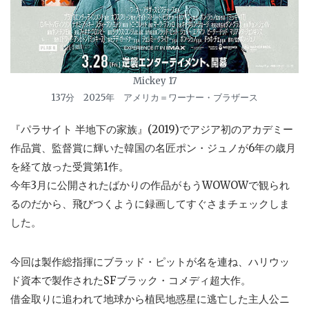
Mickey 17
137分 2025年 アメリカ＝ワーナー・ブラザース
『パラサイト 半地下の家族』(2019)でアジア初のアカデミー
作品賞、監督賞に輝いた韓国の名匠ポン・ジュノが6年の歳月
を経て放った受賞第1作。
今年3月に公開されたばかりの作品がもうWOWOWで観られ
るのだから、飛びつくように録画してすぐさまチェックしま
した。
今回は製作総指揮にブラッド・ピットが名を連ね、ハリウッ
ド資本で製作されたSFブラック・コメディ超大作。
借金取りに追われて地球から植民地惑星に逃亡した主人公ニ