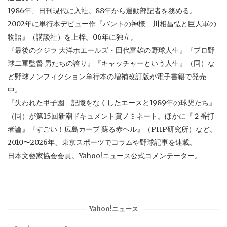
1986年、日刊現代に入社。88年から運動部記者を務める。
2002年に単行本デビュー作『バントの神様 川相昌弘と巨人軍の
物語』（講談社）を上梓。06年に独立。
『最後のクジラ 大洋ホエールズ・田代富雄の野球人生』『プロ野
球二軍監督 男たちの誇り』『キャッチャーという人生』（同）な
ど野球ノンフィクション単行本の増補改訂版が電子書籍で発売
中。
『失われた甲子園 記憶をなくしたエースと1989年の球児たち』
（同）が第15回新潮ドキュメント賞ノミネート。ほかに『２番打
者論』『すごい！広島カープ 蘇る赤ヘル』（PHP研究所）など。
2010〜2026年、東京スポーツでコラムや野球記事を連載。
日本文藝家協会会員。Yahoo!ニュース公式コメンテーター。
Yahoo!ニュース