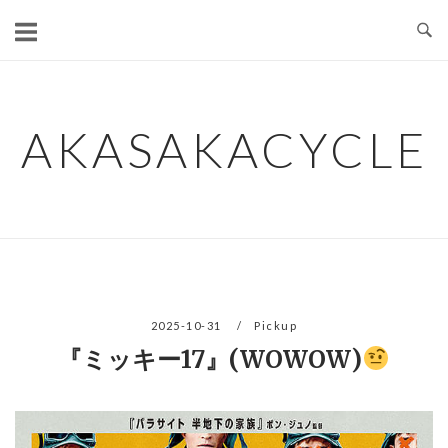
コ
ン
テ
ン
ツ
AKASAKACYCLE
へ
ス
キ
ッ
プ
2025-10-31
Pickup
『ミッキー17』(WOWOW)