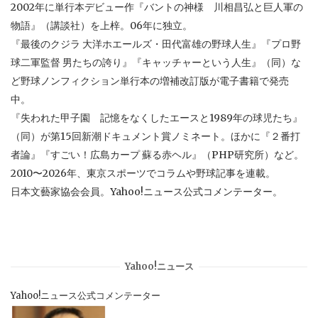
2002年に単行本デビュー作『バントの神様 川相昌弘と巨人軍の
物語』（講談社）を上梓。06年に独立。
『最後のクジラ 大洋ホエールズ・田代富雄の野球人生』『プロ野
球二軍監督 男たちの誇り』『キャッチャーという人生』（同）な
ど野球ノンフィクション単行本の増補改訂版が電子書籍で発売
中。
『失われた甲子園 記憶をなくしたエースと1989年の球児たち』
（同）が第15回新潮ドキュメント賞ノミネート。ほかに『２番打
者論』『すごい！広島カープ 蘇る赤ヘル』（PHP研究所）など。
2010〜2026年、東京スポーツでコラムや野球記事を連載。
日本文藝家協会会員。Yahoo!ニュース公式コメンテーター。
Yahoo!ニュース
Yahoo!ニュース公式コメンテーター