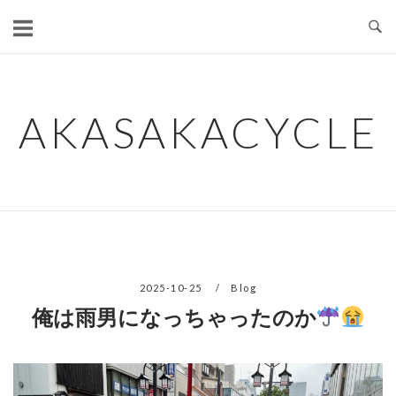
コ
ン
テ
ン
ツ
AKASAKACYCLE
へ
ス
キ
ッ
プ
2025-10-25
Blog
俺は雨男になっちゃったのか