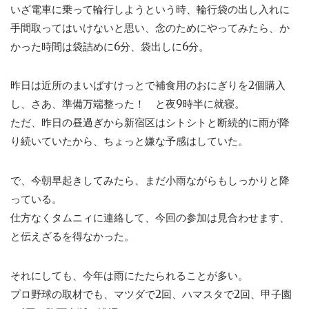
いざ電車に乗って輪行しようという時、輪行袋の出し入れに
手間取ってはいけないと思い、念のためにやってみたら、か
かった時間は袋詰めに6分、袋出しに6分。
昨日は近所のまいばすけっとで補食用のおにぎりを2個購入
し、さあ、準備万端整った！ と夜9時半に就寝。
ただ、昨日の昼過ぎから新宿区はシトシトと断続的に雨が降
り続いていたから、ちょっと嫌な予感はしていた。
で、今朝早起きしてみたら、まだ小雨ながらもしっかりと降
っている。
仕方なくタムニィに連絡して、今回の参加は見合わせます、
と伝えざるを得なかった。
それにしても、今年は雨にたたられることが多い。
プロ野球の取材でも、マツダで2回、ハマスタで2回、甲子園