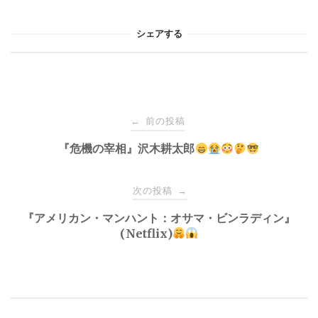
シェアする
投
前の投稿
←
稿
『危機の宰相』沢木耕太郎
ナ
次の投稿
→
『アメリカン・マンハント：オサマ・ビンラディン』
ビ
(Netflix)
ゲ
ー