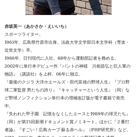
赤坂英一（あかさか・えいいち）
スポーツライター。
1963年、広島県竹原市出身。法政大学文学部日本文学科（専攻・
近世文学）卒。
1986年、日刊現代に入社。88年から運動部記者を務める。
2002年に単行本デビュー作『バントの神様 川相昌弘と巨人軍の
物語』（講談社）を上梓。06年に独立。
『最後のクジラ 大洋ホエールズ・田代富雄の野球人生』『プロ野
球二軍監督 男たちの誇り』『キャッチャーという人生』（同）な
ど野球ノンフィクション単行本の増補改訂版が電子書籍で発売
中。
『失われた甲子園 記憶をなくしたエースと1989年の球児たち』
（同）が第15回新潮ドキュメント賞ノミネート。ほかに『２番打
者論』『すごい！広島カープ 蘇る赤ヘル』（PHP研究所）など。