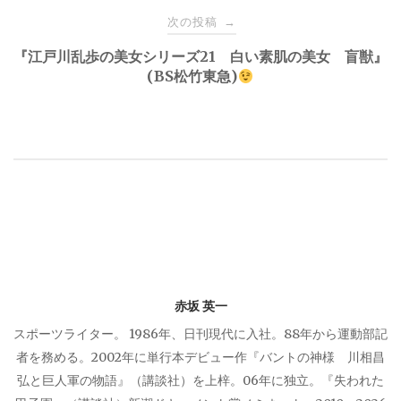
ナ
次の投稿
→
『江戸川乱歩の美女シリーズ21 白い素肌の美女 盲獣』
ビ
(BS松竹東急)
ゲ
ー
シ
ョ
ン
赤坂 英一
スポーツライター。 1986年、日刊現代に入社。88年から運動部記
者を務める。2002年に単行本デビュー作『バントの神様 川相昌
弘と巨人軍の物語』（講談社）を上梓。06年に独立。『失われた