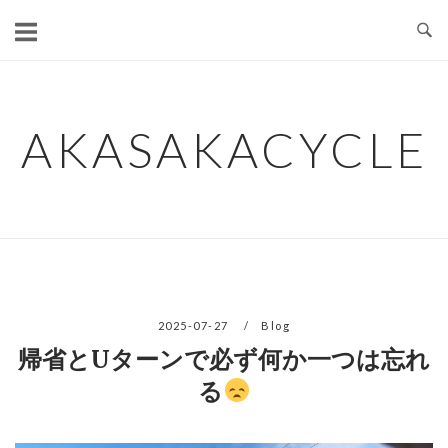
コ
ン
テ
ン
ツ
AKASAKACYCLE
へ
ス
キ
ッ
プ
2025-07-27
Blog
帰省とUターンで必ず何か一つは忘れ
る