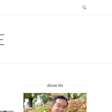
E
About Me