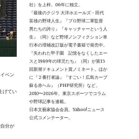
社）を上梓。06年に独立。
『最後のクジラ 大洋ホエールズ・田代
富雄の野球人生』『プロ野球二軍監督
男たちの誇り』『キャッチャーという人
生』（同）など野球ノンフィクション単
行本の増補改訂版が電子書籍で発売中。
『失われた甲子園 記憶をなくしたエー
スと1989年の球児たち』（同）が第15
回新潮ドキュメント賞ノミネート。ほか
〉イベン
に『２番打者論』『すごい！広島カープ
蘇る赤ヘル』（PHP研究所）など。
上げてい
2010〜2026年、東京スポーツでコラム
や野球記事を連載。
日本文藝家協会会員。Yahoo!ニュース
公式コメンテーター。
で自分が