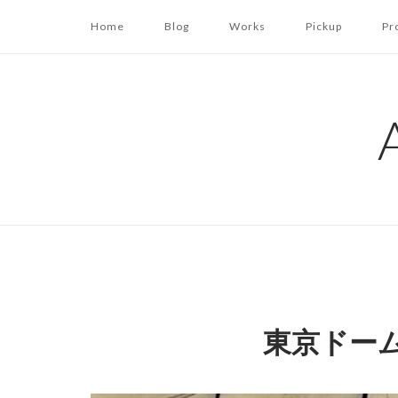
コ
Home
Blog
Works
Pickup
Pr
ン
テ
ン
ツ
へ
ス
キ
ッ
プ
東京ドー