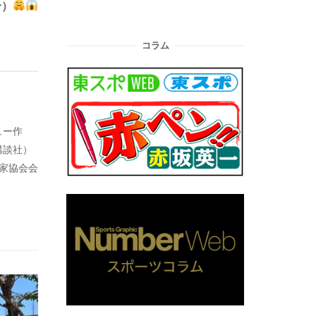
合）
コラム
ュー作
講談社）
藝家協会会