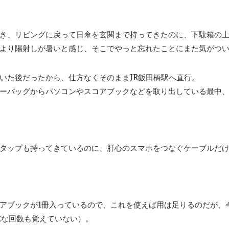
き、リビングに戻って日傘を玄関まで持ってきたのに、下駄箱の
より陽射しが暑いと感じ、そこでやっと忘れたことにまた気がつ
いた後だったから、仕方なくそのままJR飯田橋駅へ直行。
ーバッグからパソコンやスコアブックなどを取り出している最中
タップも持ってきているのに、肝心のスマホをつなぐケーブルだ
アブックが1冊入っているので、これを使えば用は足りるのだが、
確な回数も覚えていない）。