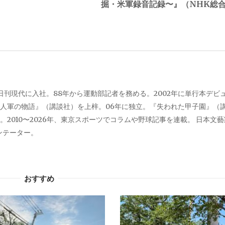
掘・米軍録音記録〜』（NHK総
、日刊現代に入社。88年から運動部記者を務める。2002年に単行本デビ
人軍の物語』（講談社）を上梓。06年に独立。『失われた甲子園』（
2010〜2026年、東京スポーツでコラムや野球記事を連載。 日本文
メンテーター。
おすすめ