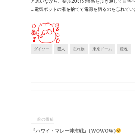
と思いながら、徒歩20分の帰路を歩き通して自宅
…電気ポットの湯を捨てて電源を切るのを忘れてい
ダイソー
巨人
忘れ物
東京ドーム
橙魂
投
前の投稿
←
稿
『ハワイ・マレー沖海戦』(WOWOW)