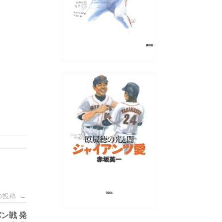
の投稿
→
ン戦 発