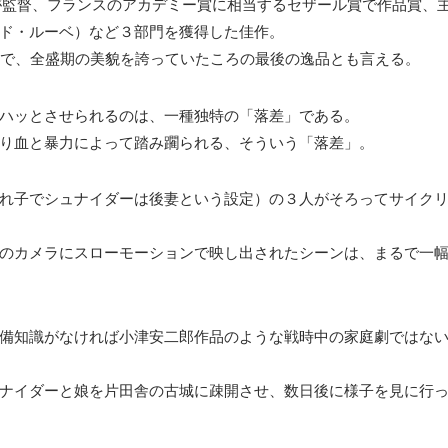
コが監督、フランスのアカデミー賞に相当するセザール賞で作品賞、
ド・ルーベ）など３部門を獲得した佳作。
歳で、全盛期の美貌を誇っていたころの最後の逸品とも言える。
ハッとさせられるのは、一種独特の「落差」である。
り血と暴力によって踏み躙られる、そういう「落差」。
れ子でシュナイダーは後妻という設定）の３人がそろってサイク
のカメラにスローモーションで映し出されたシーンは、まるで一
備知識がなければ小津安二郎作品のような戦時中の家庭劇ではな
ナイダーと娘を片田舎の古城に疎開させ、数日後に様子を見に行