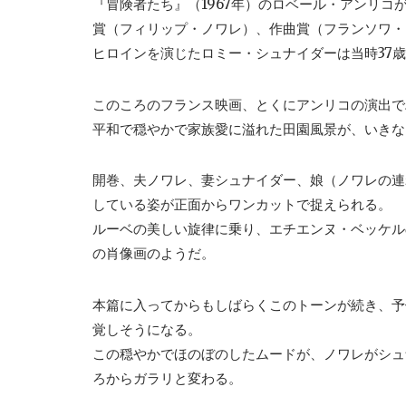
『冒険者たち』（1967年）のロベール・アンリ
賞（フィリップ・ノワレ）、作曲賞（フランソワ・
ヒロインを演じたロミー・シュナイダーは当時37
このころのフランス映画、とくにアンリコの演出で
平和で穏やかで家族愛に溢れた田園風景が、いきな
開巻、夫ノワレ、妻シュナイダー、娘（ノワレの連
している姿が正面からワンカットで捉えられる。
ルーベの美しい旋律に乗り、エチエンヌ・ベッケル
の肖像画のようだ。
本篇に入ってからもしばらくこのトーンが続き、予
覚しそうになる。
この穏やかでほのぼのしたムードが、ノワレがシュ
ろからガラリと変わる。