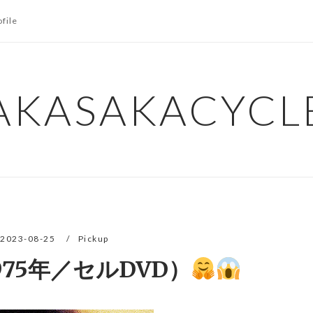
ofile
AKASAKACYCL
2023-08-25
Pickup
975年／セルDVD）