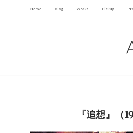
コ
Home
Blog
Works
Pickup
Pr
ン
テ
ン
ツ
へ
ス
キ
ッ
プ
『追想』（1