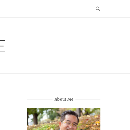
E
About Me