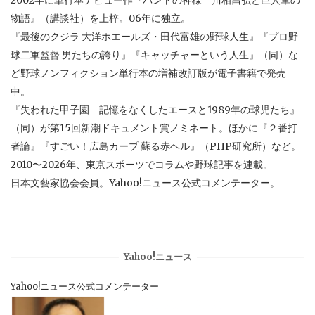
物語』（講談社）を上梓。06年に独立。
『最後のクジラ 大洋ホエールズ・田代富雄の野球人生』『プロ野
球二軍監督 男たちの誇り』『キャッチャーという人生』（同）な
ど野球ノンフィクション単行本の増補改訂版が電子書籍で発売
中。
『失われた甲子園 記憶をなくしたエースと1989年の球児たち』
（同）が第15回新潮ドキュメント賞ノミネート。ほかに『２番打
者論』『すごい！広島カープ 蘇る赤ヘル』（PHP研究所）など。
2010〜2026年、東京スポーツでコラムや野球記事を連載。
日本文藝家協会会員。Yahoo!ニュース公式コメンテーター。
Yahoo!ニュース
Yahoo!ニュース公式コメンテーター