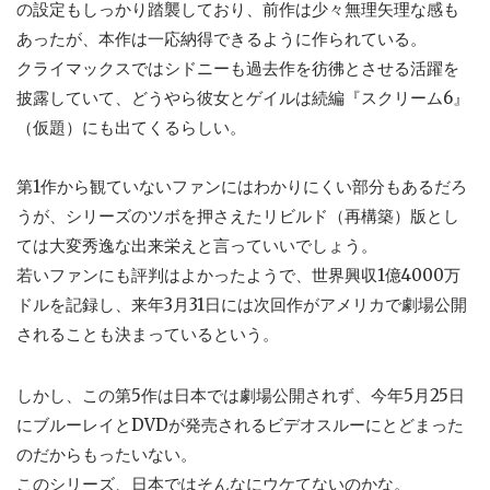
の設定もしっかり踏襲しており、前作は少々無理矢理な感も
あったが、本作は一応納得できるように作られている。
クライマックスではシドニーも過去作を彷彿とさせる活躍を
披露していて、どうやら彼女とゲイルは続編『スクリーム6』
（仮題）にも出てくるらしい。
第1作から観ていないファンにはわかりにくい部分もあるだろ
うが、シリーズのツボを押さえたリビルド（再構築）版とし
ては大変秀逸な出来栄えと言っていいでしょう。
若いファンにも評判はよかったようで、世界興収1億4000万
ドルを記録し、来年3月31日には次回作がアメリカで劇場公開
されることも決まっているという。
しかし、この第5作は日本では劇場公開されず、今年5月25日
にブルーレイとDVDが発売されるビデオスルーにとどまった
のだからもったいない。
このシリーズ、日本ではそんなにウケてないのかな。