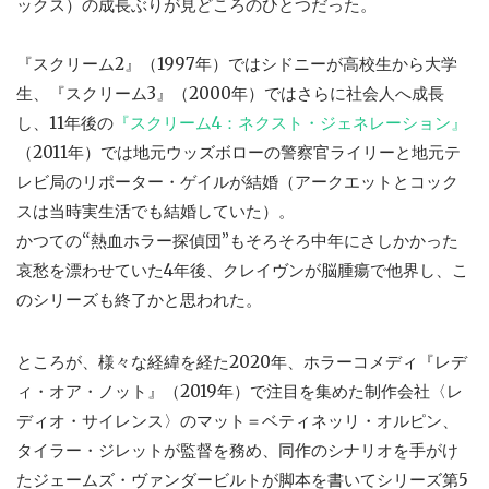
ックス）の成長ぶりが見どころのひとつだった。
『スクリーム2』（1997年）ではシドニーが高校生から大学
生、『スクリーム3』（2000年）ではさらに社会人へ成長
し、11年後の
『スクリーム4：ネクスト・ジェネレーション』
（2011年）では地元ウッズボローの警察官ライリーと地元テ
レビ局のリポーター・ゲイルが結婚（アークエットとコック
スは当時実生活でも結婚していた）。
かつての“熱血ホラー探偵団”もそろそろ中年にさしかかった
哀愁を漂わせていた4年後、クレイヴンが脳腫瘍で他界し、こ
のシリーズも終了かと思われた。
ところが、様々な経緯を経た2020年、ホラーコメディ『レデ
ィ・オア・ノット』（2019年）で注目を集めた制作会社〈レ
ディオ・サイレンス〉のマット＝ベティネッリ・オルピン、
タイラー・ジレットが監督を務め、同作のシナリオを手がけ
たジェームズ・ヴァンダービルトが脚本を書いてシリーズ第5