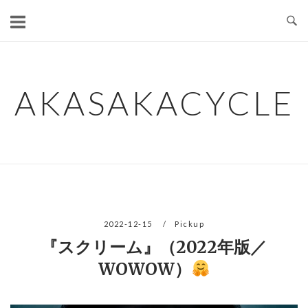
コ
ン
テ
ン
ツ
AKASAKACYCLE
へ
ス
キ
ッ
プ
2022-12-15
Pickup
『スクリーム』（2022年版／
WOWOW）