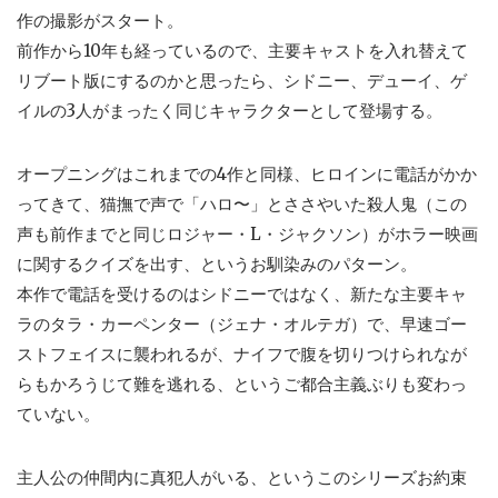
作の撮影がスタート。
前作から10年も経っているので、主要キャストを入れ替えて
リブート版にするのかと思ったら、シドニー、デューイ、ゲ
イルの3人がまったく同じキャラクターとして登場する。
オープニングはこれまでの4作と同様、ヒロインに電話がかか
ってきて、猫撫で声で「ハロ〜」とささやいた殺人鬼（この
声も前作までと同じロジャー・L・ジャクソン）がホラー映画
に関するクイズを出す、というお馴染みのパターン。
本作で電話を受けるのはシドニーではなく、新たな主要キャ
ラのタラ・カーペンター（ジェナ・オルテガ）で、早速ゴー
ストフェイスに襲われるが、ナイフで腹を切りつけられなが
らもかろうじて難を逃れる、というご都合主義ぶりも変わっ
ていない。
主人公の仲間内に真犯人がいる、というこのシリーズお約束