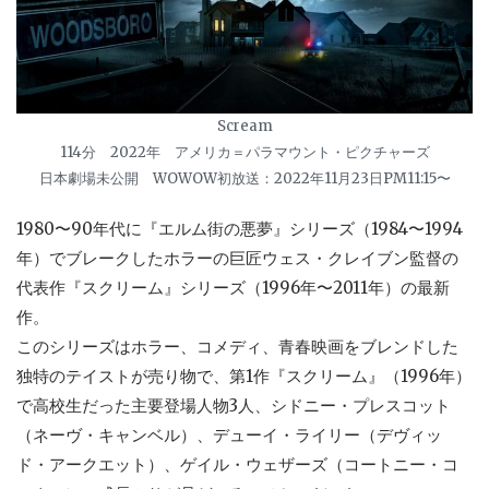
Scream
114分 2022年 アメリカ＝パラマウント・ピクチャーズ
日本劇場未公開 WOWOW初放送：2022年11月23日PM11:15〜
1980〜90年代に『エルム街の悪夢』シリーズ（1984〜1994
年）でブレークしたホラーの巨匠ウェス・クレイブン監督の
代表作『スクリーム』シリーズ（1996年〜2011年）の最新
作。
このシリーズはホラー、コメディ、青春映画をブレンドした
独特のテイストが売り物で、第1作『スクリーム』（1996年）
で高校生だった主要登場人物3人、シドニー・プレスコット
（ネーヴ・キャンベル）、デューイ・ライリー（デヴィッ
ド・アークエット）、ゲイル・ウェザーズ（コートニー・コ