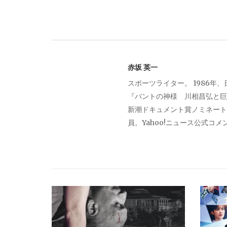
ナ
ビ
赤坂 英一
ゲ
スポーツライター。 1986年
『バントの神様 川相昌弘と巨
ー
新潮ドキュメント賞ノミネート。
員。Yahoo!ニュース公式コ
シ
ョ
ン