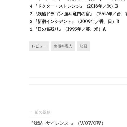
４『ドクター・ストレンジ』（2016年／米）B
３『残酷ドラゴン 血斗竜門の宿』（1967年／台、
２『新宿インシデント』（2009年／香、日）B
１『日の名残り』（1993年／英、米）A
レビュー
南極料理人
映画
投
前の投稿
←
稿
『沈黙 -サイレンス-』（WOWOW）