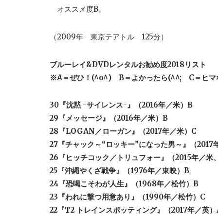
オススメ度B。
（2009年 東京テアトル 125分）
ブルーレイ&DVDレンタルお勧め度2018リスト
※A＝ぜひ！(^o^) B＝よかったら(^^; C＝ヒマな
30『沈黙 -サイレンス-』（2016年／米）B
29『メッセージ』（2016年／米）B
28『LOGAN／ローガン』（2017年／米）C
27『チャック～“ロッキー”になった男～』（2017
26『ヒッチコック／トリュフォー』（2015年／米
25『沖縄やくざ戦争』（1976年／東映）B
24『恐喝こそわが人生』（1968年／松竹）B
23『われに撃つ用意あり』（1990年／松竹）C
22『T2 トレインスポッティング』（2017年／英）