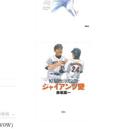
の投稿
→
WOW）