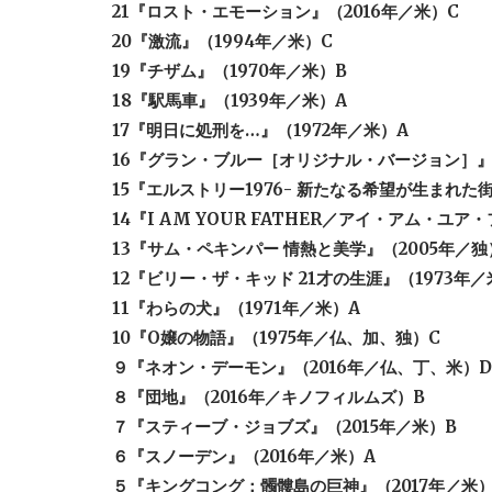
21『ロスト・エモーション』（2016年／米）C
20『激流』（1994年／米）C
19『チザム』（1970年／米）B
18『駅馬車』（1939年／米）A
17『明日に処刑を…』（1972年／米）A
16『グラン・ブルー［オリジナル・バージョン］』
15『エルストリー1976- 新たなる希望が生まれた街
14『I AM YOUR FATHER／アイ・アム・ユア
13『サム・ペキンパー 情熱と美学』（2005年／独
12『ビリー・ザ・キッド 21才の生涯』（1973年／
11『わらの犬』（1971年／米）A
10『O嬢の物語』（1975年／仏、加、独）C
９『ネオン・デーモン』（2016年／仏、丁、米）D
８『団地』（2016年／キノフィルムズ）B
７『スティーブ・ジョブズ』（2015年／米）B
６『スノーデン』（2016年／米）A
５『キングコング：髑髏島の巨神』（2017年／米）