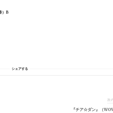
香）B
シェアする
次
『チア☆ダン』（WO