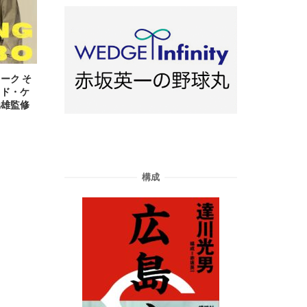
ーク そ
ッド・ケ
暁雄監修
構成