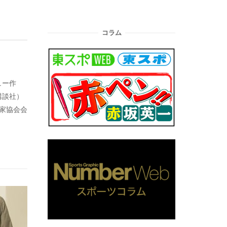
コラム
ュー作
講談社）
藝家協会会