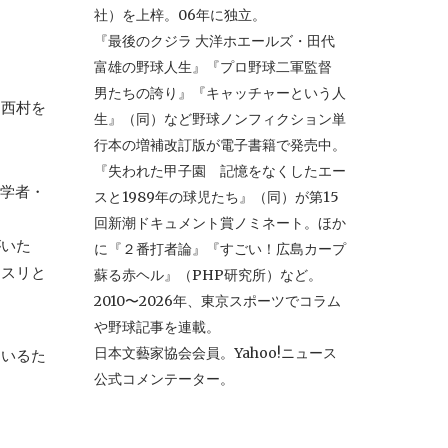
社）を上梓。06年に独立。
『最後のクジラ 大洋ホエールズ・田代
富雄の野球人生』『プロ野球二軍監督
男たちの誇り』『キャッチャーという人
る西村を
生』（同）など野球ノンフィクション単
行本の増補改訂版が電子書籍で発売中。
『失われた甲子園 記憶をなくしたエー
象学者・
スと1989年の球児たち』（同）が第15
回新潮ドキュメント賞ノミネート。ほか
がいた
に『２番打者論』『すごい！広島カープ
クスリと
蘇る赤ヘル』（PHP研究所）など。
2010〜2026年、東京スポーツでコラム
や野球記事を連載。
日本文藝家協会会員。Yahoo!ニュース
ているた
公式コメンテーター。