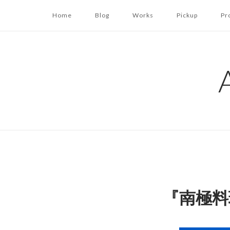
コ
Home
Blog
Works
Pickup
Pr
ン
テ
ン
ツ
へ
ス
キ
ッ
プ
『南極料