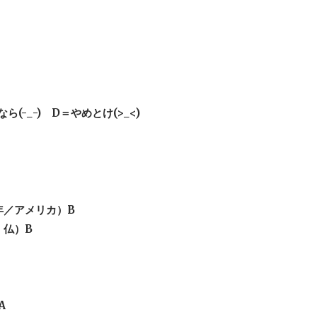
ら(-_-) D＝やめとけ(>_<)
年／アメリカ）B
、仏）B
A