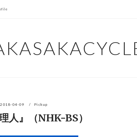
ofile
AKASAKACYCL
2018-04-09
Pickup
理人』（NHK-BS）