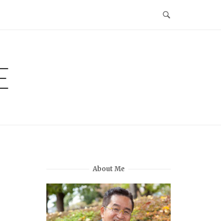
E
About Me