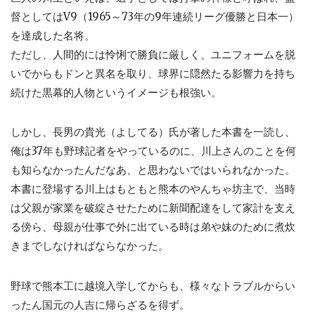
督としてはV9（1965～73年の9年連続リーグ優勝と日本一）
を達成した名将。
ただし、人間的には怜悧で勝負に厳しく、ユニフォームを脱
いでからもドンと異名を取り、球界に隠然たる影響力を持ち
続けた黒幕的人物というイメージも根強い。
しかし、長男の貴光（よしてる）氏が著した本書を一読し、
俺は37年も野球記者をやっているのに、川上さんのことを何
も知らなかったんだなあ、と思わないではいられなかった。
本書に登場する川上はもともと熊本のやんちゃ坊主で、当時
は父親が家業を破綻させたために新聞配達をして家計を支え
る傍ら、母親が仕事で外に出ている時は弟や妹のために煮炊
きまでしなければならなかった。
野球で熊本工に越境入学してからも、様々なトラブルからい
ったん国元の人吉に帰らざるを得ず。