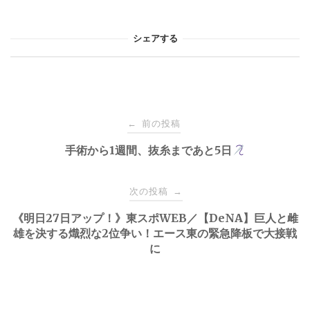
シェアする
投
前の投稿
←
稿
手術から1週間、抜糸まであと5日
ナ
次の投稿
→
《明日27日アップ！》東スポWEB／【DeNA】巨人と雌
ビ
雄を決する熾烈な2位争い！エース東の緊急降板で大接戦
に
ゲ
ー