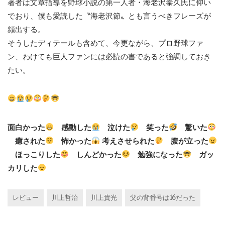
著者は文章指導を野球小説の第一人者・海老沢泰久氏に仰い
でおり、僕も愛読した〝海老沢節〟とも言うべきフレーズが
頻出する。
そうしたディテールも含めて、今更ながら、プロ野球ファ
ン、わけても巨人ファンには必読の書であると強調しておき
たい。
面白かった
感動した
泣けた
笑った
驚いた
癒された
怖かった
考えさせられた
腹が立った
ほっこりした
しんどかった
勉強になった
ガッ
カリした
レビュー
川上哲治
川上貴光
父の背番号は16だった