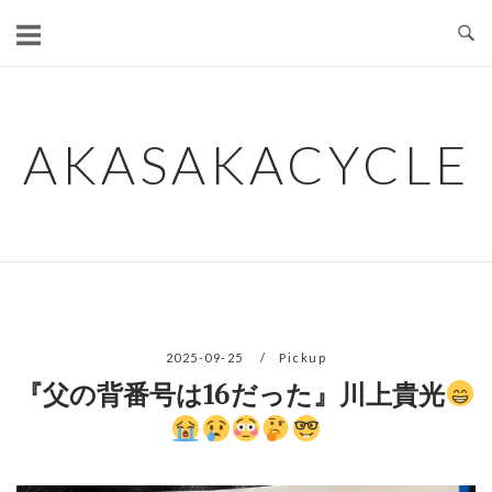
コ
ン
テ
ン
ツ
AKASAKACYCLE
へ
ス
キ
ッ
プ
2025-09-25
Pickup
『父の背番号は16だった』川上貴光