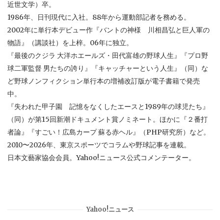
近世文学）卒。
1986年、日刊現代に入社。88年から運動部記者を務める。
2002年に単行本デビュー作『バントの神様 川相昌弘と巨人軍の
物語』（講談社）を上梓。06年に独立。
『最後のクジラ 大洋ホエールズ・田代富雄の野球人生』『プロ野
球二軍監督 男たちの誇り』『キャッチャーという人生』（同）な
ど野球ノンフィクション単行本の増補改訂版が電子書籍で発売
中。
『失われた甲子園 記憶をなくしたエースと1989年の球児たち』
（同）が第15回新潮ドキュメント賞ノミネート。ほかに『２番打
者論』『すごい！広島カープ 蘇る赤ヘル』（PHP研究所）など。
2010〜2026年、東京スポーツでコラムや野球記事を連載。
日本文藝家協会会員。Yahoo!ニュース公式コメンテーター。
Yahoo!ニュース