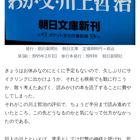
発行：朝日新聞社 朝日文庫 定価880円＝税込
第1刷：1995年2月1日 単行本発行：1991年 朝日新聞社
きょうはお休みなのにとくに予定もないので、久しぶりにサ
イクリングに出かけようか、それとも映画でも観に行こう
か、散々考えたあげく、読みかけの本を読了することに費や
してしまった。
それがこの川上哲治の評伝で、ちょうど半分まで読み進めて
いたところ、この先どうなるのかと気になって仕方がなかっ
たのである。
巨人の川上といえば、選手としては打撃の神様と呼ばれ、監