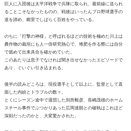
巨人に入団後は太平洋戦争で兵隊に取られ、最前線に送られ
ることこそなかったものの、戦後はいったんプロ野球選手の
道を諦め、郷里でしばらく百姓をやっている。
のちに「打撃の神様」と呼ばれるほどの技術を極めた川上は
農作物の栽培にも人一倍研究熱心で、堆肥を作る際には自分
で舐めて出来具合を確かめていた。
このあたりは息子でなければ聞き出せなかったエピソードで
あり、ぐいぐい引き込まれる。
後半の読みどころは、現役選手として以上に、監督として直
面した内紛とトラブルの数々。
とくにシーズン途中で退団した別所毅彦、長嶋茂雄のホーム
スチール事件でぶつかりあった広岡達朗との確執はこれほど
深刻だったのかと、大変驚かされた。