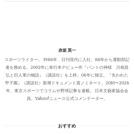
シ
ョ
ン
赤坂 英一
スポーツライター。 1986年、日刊現代に入社。88年から運動部記
者を務める。2002年に単行本デビュー作『バントの神様 川相昌
弘と巨人軍の物語』（講談社）を上梓。06年に独立。『失われた
甲子園』（講談社）新潮ドキュメント賞ノミネート。2010〜2026
年、東京スポーツでコラムや野球記事を連載。 日本文藝家協会会
員。Yahoo!ニュース公式コメンテーター。
おすすめ