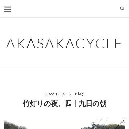
コ
ン
テ
ン
ツ
AKASAKACYCLE
へ
ス
キ
ッ
プ
2022-11-02
Blog
竹灯りの夜、四十九日の朝