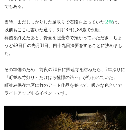
でもある。
当時、まだしっかりした足取りで石段を上っていた
父親
は、
以前もここに書いた通り、9月13日に88歳で永眠。
葬儀を終えたあと、骨壷を照蓮寺で預かっていただき、ちょ
うど49日目の先月31日、四十九日法要をすることに決めまし
た。
その準備のため、前夜の30日に照蓮寺を訪ねたら、3年ぶりに
『町並み竹灯り～たけはら憧憬の路～』が行われていた。
町並み保存地区に竹のアート作品を並べて、暖かな色合いで
ライトアップするイベントです。