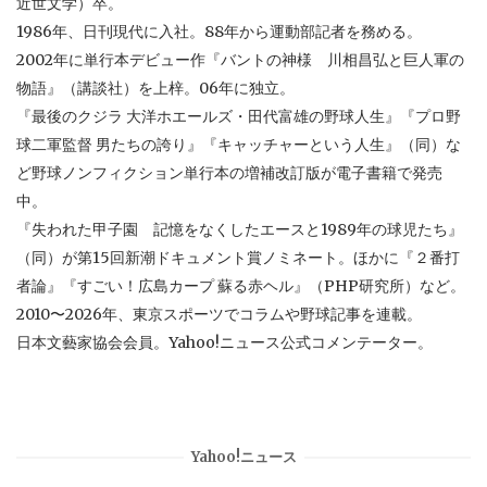
近世文学）卒。
1986年、日刊現代に入社。88年から運動部記者を務める。
2002年に単行本デビュー作『バントの神様 川相昌弘と巨人軍の
物語』（講談社）を上梓。06年に独立。
『最後のクジラ 大洋ホエールズ・田代富雄の野球人生』『プロ野
球二軍監督 男たちの誇り』『キャッチャーという人生』（同）な
ど野球ノンフィクション単行本の増補改訂版が電子書籍で発売
中。
『失われた甲子園 記憶をなくしたエースと1989年の球児たち』
（同）が第15回新潮ドキュメント賞ノミネート。ほかに『２番打
者論』『すごい！広島カープ 蘇る赤ヘル』（PHP研究所）など。
2010〜2026年、東京スポーツでコラムや野球記事を連載。
日本文藝家協会会員。Yahoo!ニュース公式コメンテーター。
Yahoo!ニュース