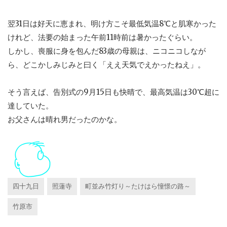
翌31日は好天に恵まれ、明け方こそ最低気温8℃と肌寒かった
けれど、法要の始まった午前11時前は暑かったぐらい。
しかし、喪服に身を包んだ83歳の母親は、ニコニコしなが
ら、どこかしみじみと曰く「ええ天気でえかったねえ」。
そう言えば、告別式の9月15日も快晴で、最高気温は30℃超に
達していた。
お父さんは晴れ男だったのかな。
四十九日
照蓮寺
町並み竹灯り～たけはら憧憬の路～
竹原市