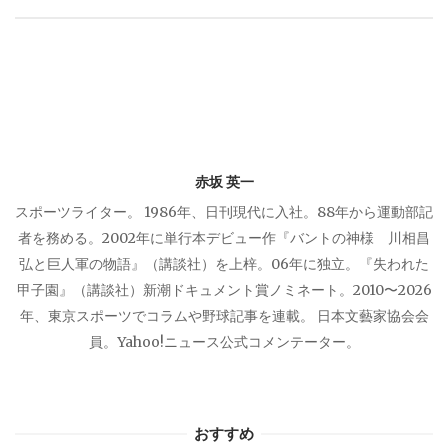
シ
ョ
ン
赤坂 英一
スポーツライター。 1986年、日刊現代に入社。88年から運動部記
者を務める。2002年に単行本デビュー作『バントの神様 川相昌
弘と巨人軍の物語』（講談社）を上梓。06年に独立。『失われた
甲子園』（講談社）新潮ドキュメント賞ノミネート。2010〜2026
年、東京スポーツでコラムや野球記事を連載。 日本文藝家協会会
員。Yahoo!ニュース公式コメンテーター。
おすすめ