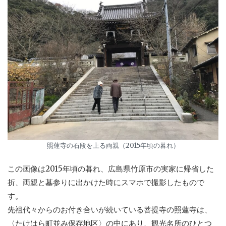
照蓮寺の石段を上る両親（2015年頃の暮れ）
この画像は2015年頃の暮れ、広島県竹原市の実家に帰省した
折、両親と墓参りに出かけた時にスマホで撮影したもので
す。
先祖代々からのお付き合いが続いている菩提寺の照蓮寺は、
〈たけはら町並み保存地区〉の中にあり、観光名所のひとつ