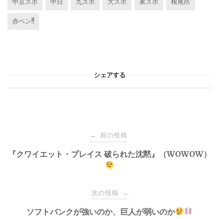
中京スポ
中日
九スポ
大スポ
東スポ
根尾昂
赤ペン!!
シェアする
投
前の投稿
←
稿
『クワイエット・プレイス 破られた沈黙』（WOWOW）
ナ
次の投稿
→
ビ
ソフトバンクが強いのか、巨人が弱いのか