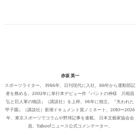
ゲ
ー
シ
ョ
ン
赤坂 英一
スポーツライター。 1986年、日刊現代に入社。88年から運動部記
者を務める。2002年に単行本デビュー作『バントの神様 川相昌
弘と巨人軍の物語』（講談社）を上梓。06年に独立。『失われた
甲子園』（講談社）新潮ドキュメント賞ノミネート。2010〜2026
年、東京スポーツでコラムや野球記事を連載。 日本文藝家協会会
員。Yahoo!ニュース公式コメンテーター。