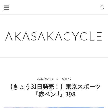
コ
ン
テ
ン
ツ
AKASAKACYCLE
へ
ス
キ
ッ
プ
2022-05-31
Works
【きょう31日発売！】東京スポーツ
『赤ペン!!』398