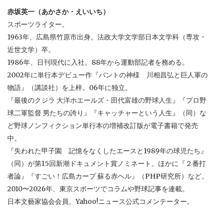
赤坂英一（あかさか・えいいち）
スポーツライター。
1963年、広島県竹原市出身。法政大学文学部日本文学科（専攻・
近世文学）卒。
1986年、日刊現代に入社。88年から運動部記者を務める。
2002年に単行本デビュー作『バントの神様 川相昌弘と巨人軍の
物語』（講談社）を上梓。06年に独立。
『最後のクジラ 大洋ホエールズ・田代富雄の野球人生』『プロ野
球二軍監督 男たちの誇り』『キャッチャーという人生』（同）な
ど野球ノンフィクション単行本の増補改訂版が電子書籍で発売
中。
『失われた甲子園 記憶をなくしたエースと1989年の球児たち』
（同）が第15回新潮ドキュメント賞ノミネート。ほかに『２番打
者論』『すごい！広島カープ 蘇る赤ヘル』（PHP研究所）など。
2010〜2026年、東京スポーツでコラムや野球記事を連載。
日本文藝家協会会員。Yahoo!ニュース公式コメンテーター。