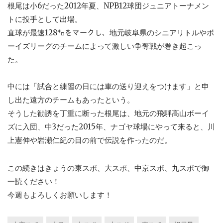
根尾は小6だった2012年夏、NPB12球団ジュニアトーナメン
トに投手として出場。
直球が最速128㌔をマークし、地元岐阜県のシニアリトルやボ
ーイズリーグのチームによって激しい争奪戦が巻き起こっ
た。
中には「試合と練習の日には車の送り迎えをつけます」と申
し出た遠方のチームもあったという。
そうした勧誘を丁重に断った根尾は、地元の飛騨高山ボーイ
ズに入団、中3だった2015年、ナゴヤ球場にやって来ると、川
上憲伸や岩瀬仁紀の目の前で伝説を作ったのだ。
この続きはきょうの東スポ、大スポ、中京スポ、九スポで御
一読ください！
今週もよろしくお願いします！