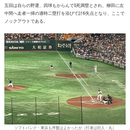
五回は自らの野選、四球もからんで1死満塁とされ、柳田に左
中間へ走者一掃の適時二塁打を浴びて計6失点となり、ここで
ノックアウトである。
ソフトバンク・東浜も序盤はよかったが（打者は巨人・丸）