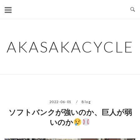
コ
ン
テ
ン
ツ
AKASAKACYCLE
へ
ス
キ
ッ
プ
2022-06-01
Blog
ソフトバンクが強いのか、巨人が弱
いのか