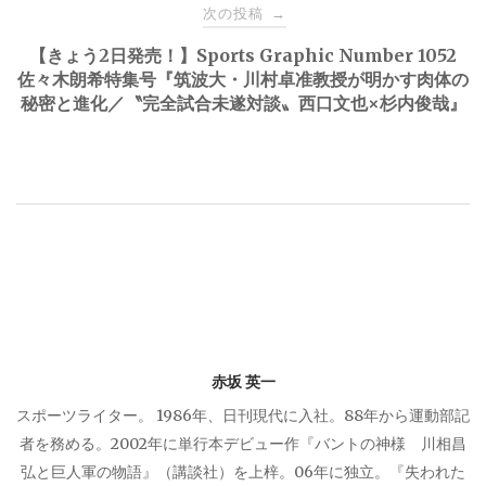
ナ
次の投稿
→
【きょう2日発売！】Sports Graphic Number 1052
ビ
佐々木朗希特集号『筑波大・川村卓准教授が明かす肉体の
秘密と進化／〝完全試合未遂対談〟西口文也×杉内俊哉』
ゲ
ー
シ
ョ
ン
赤坂 英一
スポーツライター。 1986年、日刊現代に入社。88年から運動部記
者を務める。2002年に単行本デビュー作『バントの神様 川相昌
弘と巨人軍の物語』（講談社）を上梓。06年に独立。『失われた