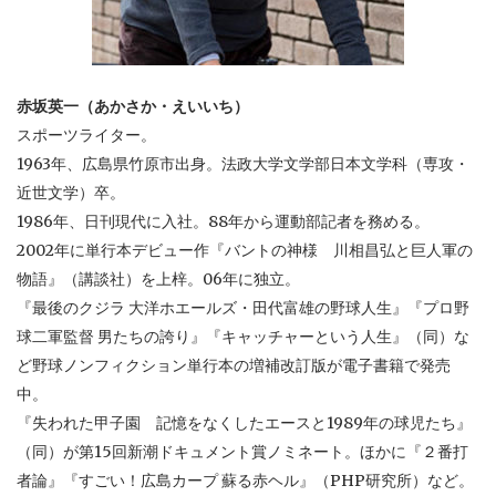
赤坂英一（あかさか・えいいち）
スポーツライター。
1963年、広島県竹原市出身。法政大学文学部日本文学科（専攻・
近世文学）卒。
1986年、日刊現代に入社。88年から運動部記者を務める。
2002年に単行本デビュー作『バントの神様 川相昌弘と巨人軍の
物語』（講談社）を上梓。06年に独立。
『最後のクジラ 大洋ホエールズ・田代富雄の野球人生』『プロ野
球二軍監督 男たちの誇り』『キャッチャーという人生』（同）な
ど野球ノンフィクション単行本の増補改訂版が電子書籍で発売
中。
『失われた甲子園 記憶をなくしたエースと1989年の球児たち』
（同）が第15回新潮ドキュメント賞ノミネート。ほかに『２番打
者論』『すごい！広島カープ 蘇る赤ヘル』（PHP研究所）など。