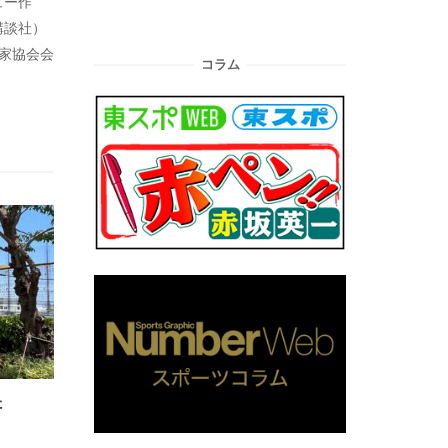
ュー作
講談社）
藝家協会会
コラム
た