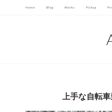
コ
Home
Blog
Works
Pickup
Pr
ン
テ
ン
ツ
へ
ス
キ
ッ
プ
上手な自転車