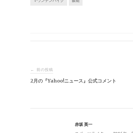
マウンテンバイク
飯能
投
前の投稿
←
稿
2月の『Yahoo!ニュース』公式コメント
ナ
ビ
赤坂 英一
ゲ