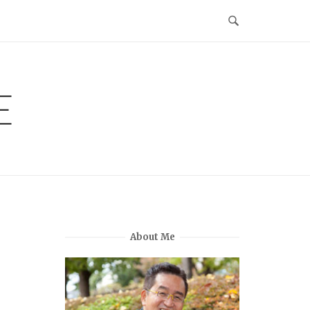
E
About Me