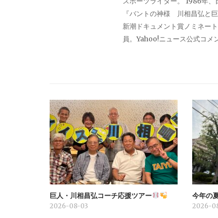
スポーツライター。 1986年
『バントの神様 川相昌弘と巨
ー
新潮ドキュメント賞ノミネート。
員。Yahoo!ニュース公式コ
シ
ョ
ン
巨人・川相昌弘コーチ応援ツアー
今年の
2026-08-03
2026-0