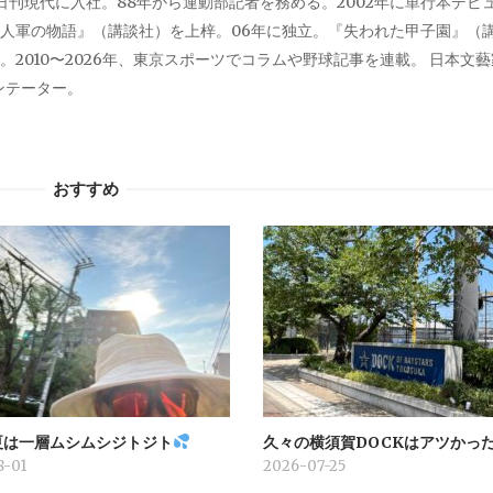
、日刊現代に入社。88年から運動部記者を務める。2002年に単行本デビ
人軍の物語』（講談社）を上梓。06年に独立。『失われた甲子園』（
2010〜2026年、東京スポーツでコラムや野球記事を連載。 日本文
メンテーター。
おすすめ
夏は一層ムシムシジトジト
久々の横須賀DOCKはアツかっ
8-01
2026-07-25