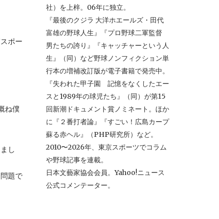
社）を上梓。06年に独立。
『最後のクジラ 大洋ホエールズ・田代
富雄の野球人生』『プロ野球二軍監督
守スポー
男たちの誇り』『キャッチャーという人
生』（同）など野球ノンフィクション単
行本の増補改訂版が電子書籍で発売中。
『失われた甲子園 記憶をなくしたエー
スと1989年の球児たち』（同）が第15
概ね僕
回新潮ドキュメント賞ノミネート。ほか
に『２番打者論』『すごい！広島カープ
蘇る赤ヘル』（PHP研究所）など。
2010〜2026年、東京スポーツでコラム
きまし
や野球記事を連載。
日本文藝家協会会員。Yahoo!ニュース
別問題で
公式コメンテーター。