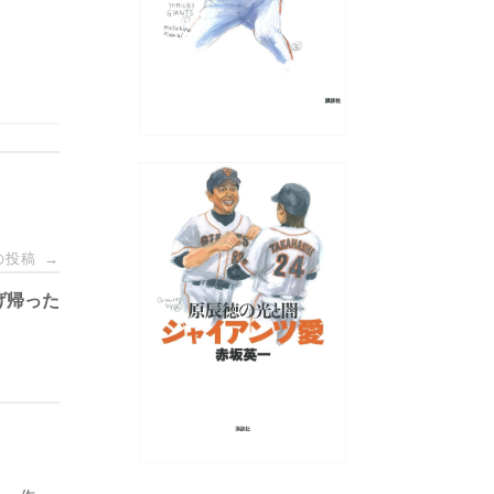
の投稿
→
げ帰った