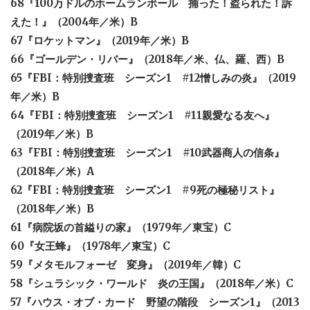
68『100万ドルのホームランボール 捕った！盗られた！訴
えた！』（2004年／米）B
67『ロケットマン』（2019年／米）B
66『ゴールデン・リバー』（2018年／米、仏、羅、西）B
65『FBI：特別捜査班 シーズン1 #12憎しみの炎』（2019
年／米）B
64『FBI：特別捜査班 シーズン1 #11親愛なる友へ』
（2019年／米）B
63『FBI：特別捜査班 シーズン1 #10武器商人の信条』
（2018年／米）A
62『FBI：特別捜査班 シーズン1 #9死の極秘リスト』
（2018年／米）B
61『病院坂の首縊りの家』（1979年／東宝）C
60『女王蜂』（1978年／東宝）C
59『メタモルフォーゼ 変身』（2019年／韓）C
58『シュラシック・ワールド 炎の王国』（2018年／米）C
57『ハウス・オブ・カード 野望の階段 シーズン1』（2013