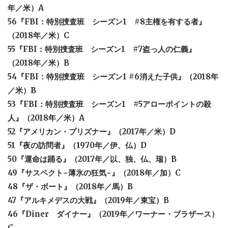
年／米）A
56『FBI：特別捜査班 シーズン1 #8主権を有する者』
（2018年／米）C
55『FBI：特別捜査班 シーズン1 #7盗っ人の仁義』
（2018年／米）B
54『FBI：特別捜査班 シーズン1
#6消えた子供』（2018年
／米）B
53『FBI：特別捜査班 シーズン1 #5アローポイントの殺
人』（2018年／米）A
52『アメリカン・プリズナー』（2017年／米）D
51『夜の訪問者』（1970年／伊、仏）D
50『運命は踊る』（2017年／以、独、仏、瑞）B
49『サスペクト−薄氷の狂気−』（2018年／加）C
48『ザ・ボート』（2018年／馬）B
47『アルキメデスの大戦』（2019年／東宝）B
46『Diner ダイナー』（2019年／ワーナー・ブラザース）
C