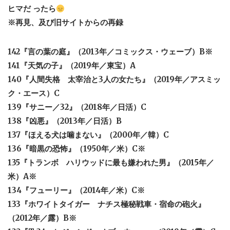
ヒマだ ったら
※再見、及び旧サイトからの再録
142『言の葉の庭』（2013年／コミックス・ウェーブ）B※
141『天気の子』（2019年／東宝）A
140『人間失格 太宰治と3人の女たち』（2019年／アスミッ
ク・エース）C
139『サニー／32』（2018年／日活）C
138『凶悪』（2013年／日活）B
137『ほえる犬は噛まない』（2000年／韓）C
136『暗黒の恐怖』（1950年／米）C※
135『トランボ ハリウッドに最も嫌われた男』（2015年／
米）A※
134『フューリー』（2014年／米）C※
133『ホワイトタイガー ナチス極秘戦車・宿命の砲火』
（2012年／露）B※