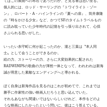
てはこの展開への布石であったのか、と見る者は思い至る。
個人的には、ロッド・サーリングの『トワイライト・ゾー
ン』、ロバート・A・ハインラインの『夏への扉』、筒井康隆
の『時をかける少女』など、かつてSFのタイムトラベルもの
に読み耽っていた少年時代の記憶を引っ張り出されて、心揺
さぶられる思いがした。
いったい糸守町に何が起こったのか、瀧と三葉は〝本人同
士〟として会うことができるのか。
絵の力、ストーリーの力、さらに大変効果的に配された
RADWIMPSの歌曲の力が渾然一体となって、われわれは新海
誠が用意した素敵なエンディングへと導かれる。
ぼく自身は新海作品を見るのはこれが初めてで、これまでは
勝手に作家性の強い映画人だろうと思い込んでいた。
それもあながち間違いではないらしいけれど、本作をどのよ
うな映画にしたかったという問いに、彼はこう答えている。