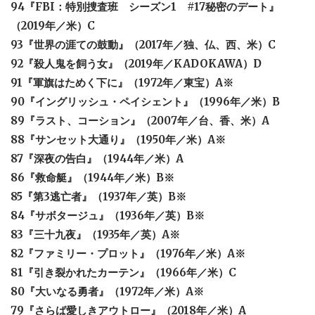
94『FBI：特別捜査班 シーズン1 #17秘密のデート』
（2019年／米）C
93『世界の涯ての鼓動』（2017年／独、仏、西、米）C
92『殺人鬼を飼う女』（2019年／KADOKAWA）D
91『軍旗はためく下に』（1972年／東宝）A※
90『イングリッシュ・ペイシェント』（1996年／米）B
89『ラスト、コーション』（2007年／台、香、米）A
88『サンセット大通り』（1950年／米）A※
87『深夜の告白』（1944年／米）A
86『救命艇』（1944年／米）B※
85『第3逃亡者』（1937年／英）B※
84『サボタージュ』（1936年／英）B※
83『三十九夜』（1935年／英）A※
82『ファミリー・プロット』（1976年／米）A※
81『引き裂かれたカーテン』（1966年／米）C
80『大いなる勇者』（1972年／米）A※
79『さらば愛しきアウトロー』（2018年／米）A