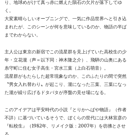
り、地球めがけて真っ赤に燃えた隕石の欠片が落下してゆ
く。
大変素晴らしいオープニングで、一気に作品世界へと引き込
まれたが、このシーンが何を意味しているのか、物語の半ば
までわからない。
主人公は東京の新宿でこの流星群を見上げていた高校生の少
年・立花瀧（声＝以下同：神木隆之介）、飛騨の山奥にある
糸守町に住む女子高生・宮水三葉（上白石萌音）。
流星群がもたらした超常現象なのか、このふたりの間で突然
〝男女入れ替わり〟が起こり、瀧になった三葉、三葉になっ
た瀧が繰り広げるドタバタが序盤の見せ場になる。
このアイデアは平安時代の小説『とりかへばや物語』（作者
不詳）に基づいているそうで、ぼくらの世代には大林宣彦の
『転校生』（1982年、リメイク版：2007年）を彷彿とさせ
る。