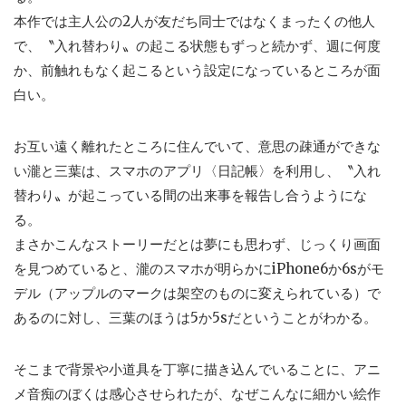
本作では主人公の2人が友だち同士ではなくまったくの他人
で、〝入れ替わり〟の起こる状態もずっと続かず、週に何度
か、前触れもなく起こるという設定になっているところが面
白い。
お互い遠く離れたところに住んでいて、意思の疎通ができな
い瀧と三葉は、スマホのアプリ〈日記帳〉を利用し、〝入れ
替わり〟が起こっている間の出来事を報告し合うようにな
る。
まさかこんなストーリーだとは夢にも思わず、じっくり画面
を見つめていると、瀧のスマホが明らかにiPhone6か6sがモ
デル（アップルのマークは架空のものに変えられている）で
あるのに対し、三葉のほうは5か5sだということがわかる。
そこまで背景や小道具を丁寧に描き込んでいることに、アニ
メ音痴のぼくは感心させられたが、なぜこんなに細かい絵作