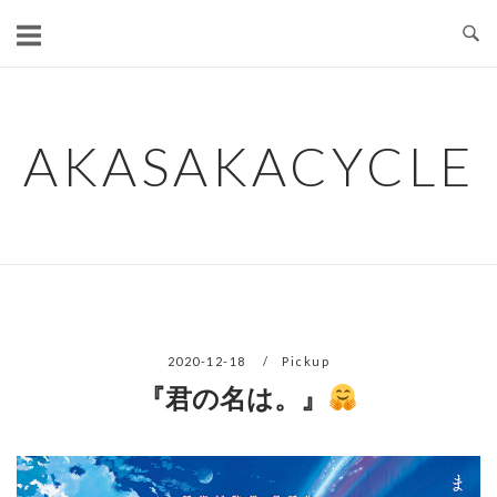
コ
ン
テ
ン
ツ
AKASAKACYCLE
へ
ス
キ
ッ
プ
2020-12-18
Pickup
『君の名は。』