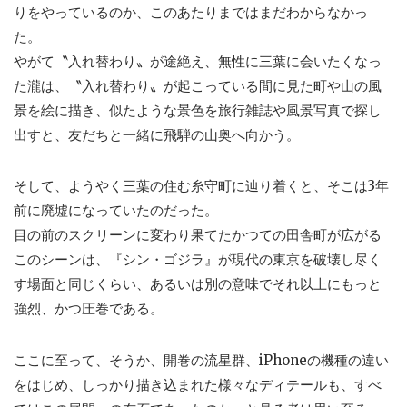
りをやっているのか、このあたりまではまだわからなかっ
た。
やがて〝入れ替わり〟が途絶え、無性に三葉に会いたくなっ
た瀧は、〝入れ替わり〟が起こっている間に見た町や山の風
景を絵に描き、似たような景色を旅行雑誌や風景写真で探し
出すと、友だちと一緒に飛騨の山奥へ向かう。
そして、ようやく三葉の住む糸守町に辿り着くと、そこは3年
前に廃墟になっていたのだった。
目の前のスクリーンに変わり果てたかつての田舎町が広がる
このシーンは、『シン・ゴジラ』が現代の東京を破壊し尽く
す場面と同じくらい、あるいは別の意味でそれ以上にもっと
強烈、かつ圧巻である。
ここに至って、そうか、開巻の流星群、iPhoneの機種の違い
をはじめ、しっかり描き込まれた様々なディテールも、すべ