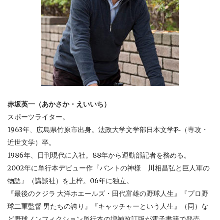
赤坂英一（あかさか・えいいち）
スポーツライター。
1963年、広島県竹原市出身。法政大学文学部日本文学科（専攻・
近世文学）卒。
1986年、日刊現代に入社。88年から運動部記者を務める。
2002年に単行本デビュー作『バントの神様 川相昌弘と巨人軍の
物語』（講談社）を上梓。06年に独立。
『最後のクジラ 大洋ホエールズ・田代富雄の野球人生』『プロ野
球二軍監督 男たちの誇り』『キャッチャーという人生』（同）な
ど野球ノンフィクション単行本の増補改訂版が電子書籍で発売