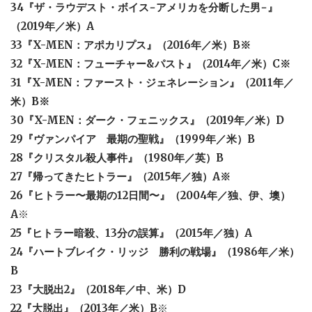
34『ザ・ラウデスト・ボイス−アメリカを分断した男−』
（2019年／米）A
33『X-MEN：アポカリプス』（2016年／米）B※
32『X-MEN：フューチャー&パスト』（2014年／米）C※
31『X-MEN：ファースト・ジェネレーション』（2011年／
米）B※
30『X-MEN：ダーク・フェニックス』（2019年／米）D
29『ヴァンパイア 最期の聖戦』（1999年／米）B
28『クリスタル殺人事件』（1980年／英）B
27『帰ってきたヒトラー』（2015年／独）A※
26『ヒトラー〜最期の12日間〜』（2004年／独、伊、墺）
A
※
25『ヒトラー暗殺、13分の誤算』（2015年／独）A
24『ハートブレイク・リッジ 勝利の戦場』（1986年／米）
B
23『大脱出2』（2018年／中、米）D
22『大脱出』（2013年／米）B
※