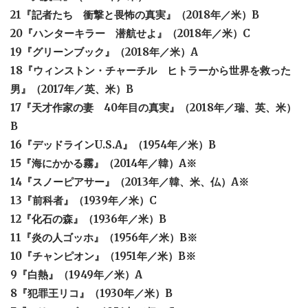
21『記者たち 衝撃と畏怖の真実』（2018年／米）B
20『ハンターキラー 潜航せよ』（2018年／米）C
19『グリーンブック』（2018年／米）A
18『ウィンストン・チャーチル ヒトラーから世界を救った
男』（2017年／英、米）B
17『天才作家の妻 40年目の真実』（2018年／瑞、英、米）
B
16『デッドラインU.S.A』（1954年／米）B
15『海にかかる霧』（2014年／韓）A※
14『スノーピアサー』（2013年／韓、米、仏）A
※
13『前科者』（1939年／米）C
12『化石の森』（1936年／米）B
11『炎の人ゴッホ』（1956年／米）B※
10『チャンピオン』（1951年／米）B
※
9『白熱』（1949年／米）A
8『犯罪王リコ』（1930年／米）B