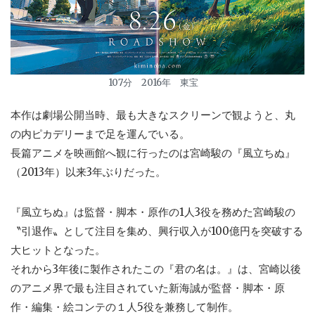
107分 2016年 東宝
本作は劇場公開当時、最も大きなスクリーンで観ようと、丸
の内ピカデリーまで足を運んでいる。
長篇アニメを映画館へ観に行ったのは宮崎駿の『風立ちぬ』
（2013年）以来3年ぶりだった。
『風立ちぬ』は監督・脚本・原作の1人3役を務めた宮崎駿の
〝引退作〟として注目を集め、興行収入が100億円を突破する
大ヒットとなった。
それから3年後に製作されたこの『君の名は。』は、宮崎以後
のアニメ界で最も注目されていた新海誠が監督・脚本・原
作・編集・絵コンテの１人5役を兼務して制作。