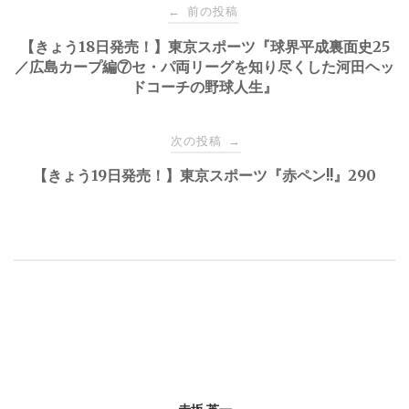
投
前の投稿
←
稿
【きょう18日発売！】東京スポーツ『球界平成裏面史25
／広島カープ編⑦セ・パ両リーグを知り尽くした河田ヘッ
ドコーチの野球人生』
ナ
ビ
次の投稿
→
【きょう19日発売！】東京スポーツ『赤ペン!!』290
ゲ
ー
シ
ョ
ン