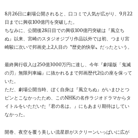
8月26日に劇場公開されると、口コミで人気が広がり、9月22
日までに興収100億円を突破した。
ちなみに、公開後28日目での興収100億円突破は『風立ち
ぬ』以来、宮崎のスタジオジブリ作品以外では初、つまり宮
崎駿に次いで邦画史上2人目の〝歴史的快挙〟だったという。
最終興行収入は250億3000万円に達し、今年『劇場版「鬼滅
の刃」無限列車編』に抜かれるまで邦画歴代2位の座を保って
いた。
ただ、劇場公開当時、ぼく自身は『風立ちぬ』がいまひとつ
ピンとこなかったため、このNHKの名作ラジオドラマからタ
イトルをいただいた『君の名は。』にもあまり期待はしてい
なかった。
開巻、夜空を覆う美しい流星群がスクリーンいっぱいに広が