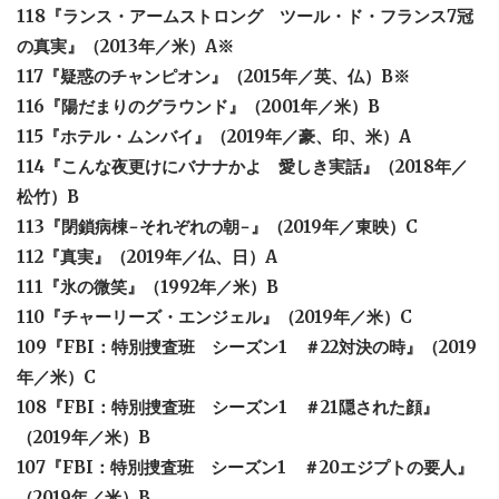
118『ランス・アームストロング ツール・ド・フランス7冠
の真実』（2013年／米）A※
117『疑惑のチャンピオン』（2015年／英、仏）B※
116『陽だまりのグラウンド』（2001年／米）B
115『ホテル・ムンバイ』（2019年／豪、印、米）A
114『こんな夜更けにバナナかよ 愛しき実話』（2018年／
松竹）B
113『閉鎖病棟−それぞれの朝−』（2019年／東映）C
112『真実』（2019年／仏、日）A
111『氷の微笑』（1992年／米）B
110『チャーリーズ・エンジェル』（2019年／米）C
109『FBI：特別捜査班 シーズン1 ＃22対決の時』（2019
年／米）C
108『FBI：特別捜査班 シーズン1 ＃21隠された顔』
（2019年／米）B
107『FBI：特別捜査班 シーズン1 ＃20エジプトの要人』
（2019年／米）B