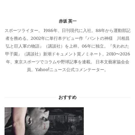
ョ
赤坂 英一
ン
スポーツライター。 1986年、日刊現代に入社。88年から運動部記
者を務める。2002年に単行本デビュー作『バントの神様 川相昌
弘と巨人軍の物語』（講談社）を上梓。06年に独立。『失われた
甲子園』（講談社）新潮ドキュメント賞ノミネート。2010〜2026
年、東京スポーツでコラムや野球記事を連載。 日本文藝家協会会
員。Yahoo!ニュース公式コメンテーター。
おすすめ