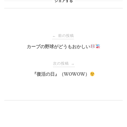
シェアする
投
前の投稿
←
稿
カープの野球がどうもおかしい
ナ
次の投稿
→
『復活の日』（WOWOW）
ビ
ゲ
ー
シ