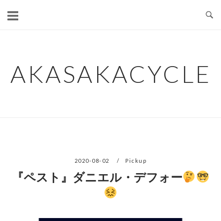
コ
ン
テ
ン
ツ
AKASAKACYCLE
へ
ス
キ
ッ
プ
2020-08-02
Pickup
『ペスト』ダニエル・デフォー