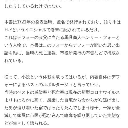
したりしているわけではない。
本書は1722年の発表当時、匿名で発行されており、語り手は
H.Fというイニシャルで巻末に記されているだけ。
これはデフォーの叔父に当たる馬具商人ヘンリー・フォーと
いう人物で、本書はこのフォーからデフォーが聞いた思い出
話を軸に、当時の死亡週報、市役所発行の布告などで構成さ
れている。
従って、小説という体裁を取ってはいるが、内容自体はデフ
ォーによるペストのルポルタージュと言っていい。
当時のペストの感染率と死亡率は現在の新型コロナウイルス
よりもはるかに高く、感染した自宅から命からがら逃げ出し
た男が辿り着いた宿でばったり死んでしまう様子、一家が全
滅して家屋に市民が忍び込んで略奪を繰り返していた実態な
どが生々しく語られる。