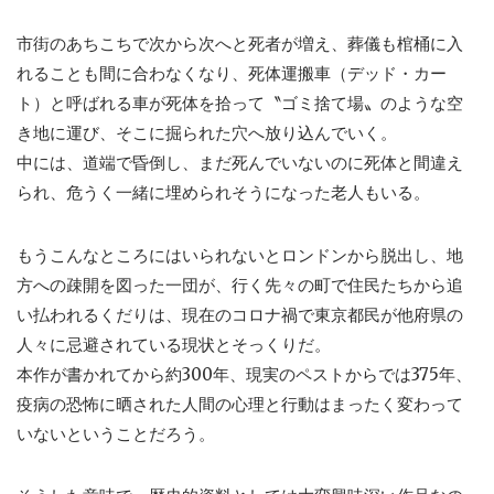
市街のあちこちで次から次へと死者が増え、葬儀も棺桶に入
れることも間に合わなくなり、死体運搬車（デッド・カー
ト）と呼ばれる車が死体を拾って〝ゴミ捨て場〟のような空
き地に運び、そこに掘られた穴へ放り込んでいく。
中には、道端で昏倒し、まだ死んでいないのに死体と間違え
られ、危うく一緒に埋められそうになった老人もいる。
もうこんなところにはいられないとロンドンから脱出し、地
方への疎開を図った一団が、行く先々の町で住民たちから追
い払われるくだりは、現在のコロナ禍で東京都民が他府県の
人々に忌避されている現状とそっくりだ。
本作が書かれてから約300年、現実のペストからでは375年、
疫病の恐怖に晒された人間の心理と行動はまったく変わって
いないということだろう。