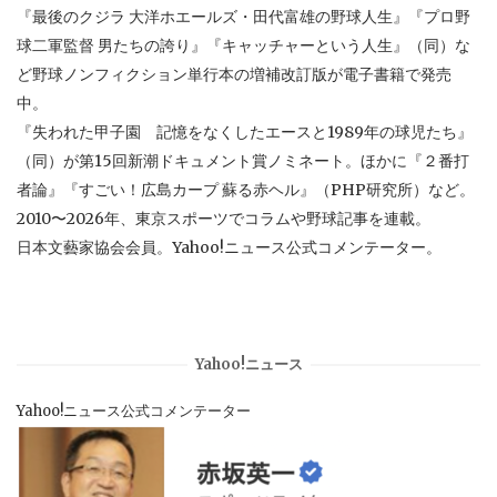
『最後のクジラ 大洋ホエールズ・田代富雄の野球人生』『プロ野
球二軍監督 男たちの誇り』『キャッチャーという人生』（同）な
ど野球ノンフィクション単行本の増補改訂版が電子書籍で発売
中。
『失われた甲子園 記憶をなくしたエースと1989年の球児たち』
（同）が第15回新潮ドキュメント賞ノミネート。ほかに『２番打
者論』『すごい！広島カープ 蘇る赤ヘル』（PHP研究所）など。
2010〜2026年、東京スポーツでコラムや野球記事を連載。
日本文藝家協会会員。Yahoo!ニュース公式コメンテーター。
Yahoo!ニュース
Yahoo!ニュース公式コメンテーター