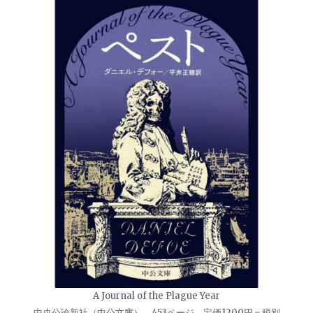
A Journal of the Plague Year
中央公論新社（中公文庫） 453ページ 定価1200円＝税別