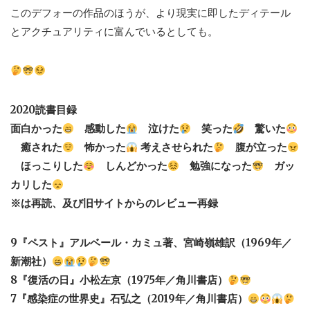
このデフォーの作品のほうが、より現実に即したディテール
とアクチュアリティに富んでいるとしても。
2020読書目録
面白かった
感動した
泣けた
笑った
驚いた
癒された
怖かった
考えさせられた
腹が立った
ほっこりした
しんどかった
勉強になった
ガッ
カリした
※は再読、及び旧サイトからのレビュー再録
9『ペスト』アルベール・カミュ著、宮崎嶺雄訳（1969年／
新潮社）
8『復活の日』小松左京（1975年／角川書店）
7『感染症の世界史』石弘之（2019年／角川書店）