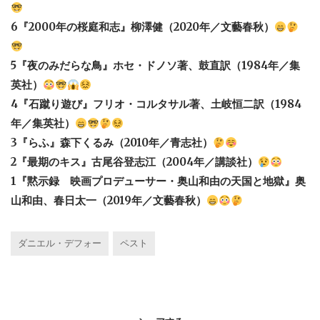
6『2000年の桜庭和志』柳澤健（2020年／文藝春秋）
5『夜のみだらな鳥』ホセ・ドノソ著、鼓直訳（1984年／集
英社）
4『石蹴り遊び』フリオ・コルタサル著、土岐恒二訳（1984
年／集英社）
3『らふ』森下くるみ（2010年／青志社）
2『最期のキス』古尾谷登志江（2004年／講談社）
1『黙示録 映画プロデューサー・奥山和由の天国と地獄』奥
山和由、春日太一（2019年／文藝春秋）
ダニエル・デフォー
ペスト