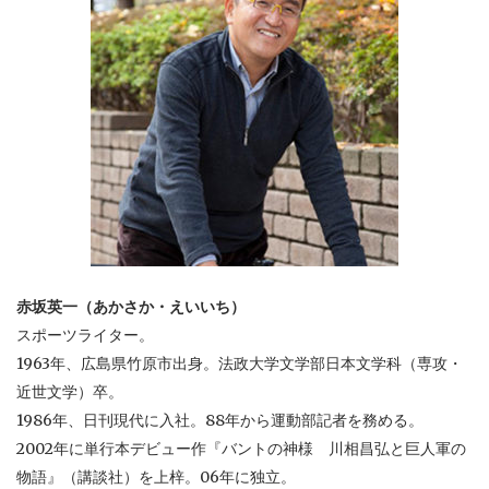
赤坂英一（あかさか・えいいち）
スポーツライター。
1963年、広島県竹原市出身。法政大学文学部日本文学科（専攻・
近世文学）卒。
1986年、日刊現代に入社。88年から運動部記者を務める。
2002年に単行本デビュー作『バントの神様 川相昌弘と巨人軍の
物語』（講談社）を上梓。06年に独立。