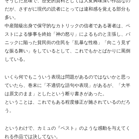
そうした意味で、歴史的資料としては大変興味深い作品なの
だが、さすがに現代の読者にとっては違和感を覚える部分も
多い。
中産階級出身で保守的なカトリックの信者である著者は、ペ
ストによる惨事を終始「神の怒り」によるものと主張し、パ
ニックに陥った貧民街の住民を「乱暴な性格」「向こう見ず
な振る舞い」をしているとして、これでもかとばかりに罵倒
している。
いくら何でもこういう表現は問題があるのではないかと思っ
ていたら、巻末に「不適切な語句や表現」があるが、「大半
は原文のまま」としたという断り書きがあった。
ということは、これでもある程度修正が施されているのだろ
う。
というわけで、カミュの『ペスト』のような感動を与えてく
れる作品では決してない。