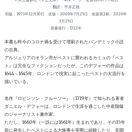
翻訳：平井正穂
初版：1973年12月10日 改版：2009年7月25日 改版第2刷：2020年
3月25日
原書発行：1722年
本書も昨今のコロナ禍を受けて増刷されたパンデミック小説
の古典。
アルジェリアのオラン市がペストに襲われるカミュの『ペス
ト』は完全なフィクションだったが、このデフォーの作品は
1644～1645年、ロンドンで現実に起こったペストの大流行を
描いている。
名作『ロビンソン・クルーソー』（1719年）で知られる著者
ダニエル・デフォーは、ロンドンで生涯を過ごした中産階級
のジャーナリスト兼作家。
ただし、1660年（一説には1661年）生まれであり、その15年
前に発生したペストによる大惨事を実際に経験したり、見聞