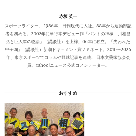
ョ
赤坂 英一
ン
スポーツライター。 1986年、日刊現代に入社。88年から運動部記
者を務める。2002年に単行本デビュー作『バントの神様 川相昌
弘と巨人軍の物語』（講談社）を上梓。06年に独立。『失われた
甲子園』（講談社）新潮ドキュメント賞ノミネート。2010〜2026
年、東京スポーツでコラムや野球記事を連載。 日本文藝家協会会
員。Yahoo!ニュース公式コメンテーター。
おすすめ