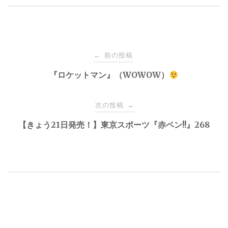
投
前の投稿
←
稿
『ロケットマン』（WOWOW）
ナ
次の投稿
→
【きょう21日発売！】東京スポーツ『赤ペン!!』268
ビ
ゲ
ー
シ