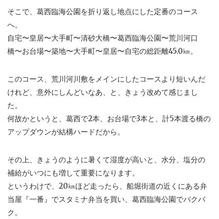
そこで、葛西臨海公園を折り返し地点にした定番のコース
へ。
自宅〜皇居〜大手町〜清砂大橋〜葛西臨海公園〜荒川河口
橋〜お台場〜築地〜大手町〜皇居〜自宅の総距離45.0㎞。
このコース、荒川河川敷をメインにしたコースより短いんだ
けれど、意外にしんどいなあ、と、きょう改めて感じまし
た。
何故かというと、葛西で2本、お台場で3本と、計5本渡る橋の
アップダウンが結構ハードだから。
その上、きょうのように暑くて湿度が高いと、水分、塩分の
補給がいつにも増して重要になります。
というわけで、20㎞ほど走ったら、船堀街道の近くにある弁
当屋『一番』でスタミナ弁当を買い、葛西臨海公園でバクバ
ク。