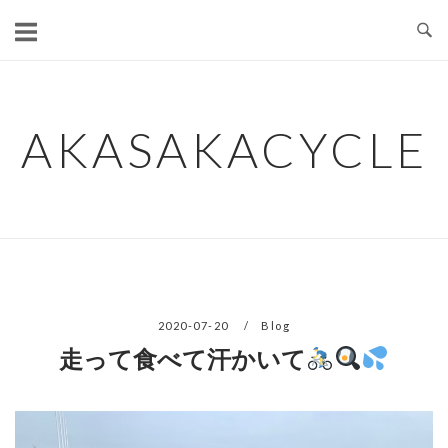
コ
ン
テ
ン
ツ
AKASAKACYCLE
へ
ス
キ
ッ
プ
2020-07-20
Blog
走って食べて汗かいて