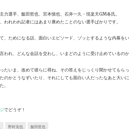
主力選手、飯田哲也、宮本慎也、石井一久・現楽天GM各氏。
、われわれ記者にはあまり褒めたことのない選手ばかりです。
て、ためになる話、面白いエピソード、ゾッとするような内幕を
言われ、どんな会話を交わし、いまどのように受け止めているの
ったいま、改めて彼らに尋ね、その答えをじっくり聞かせてもら
たのかとうなずいたり、それにしても面白い人だったなあと大い
た。
ージ
でどうぞ！
久
野村克也
飯田哲也