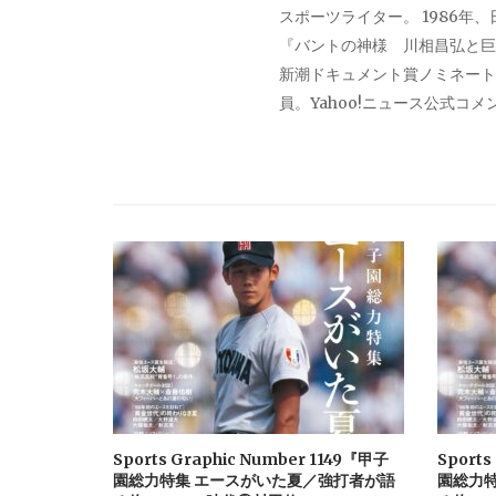
スポーツライター。 1986年
ー
『バントの神様 川相昌弘と巨
新潮ドキュメント賞ノミネート。
シ
員。Yahoo!ニュース公式コ
ョ
ン
Sports Graphic Number 1149『甲子
Sports
園総力特集 エースがいた夏／強打者が語
園総力