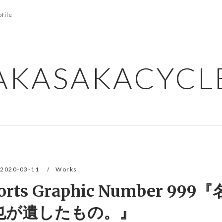
ofile
AKASAKACYCL
2020-03-11
Works
s Graphic Number 999
也が遺したもの。』