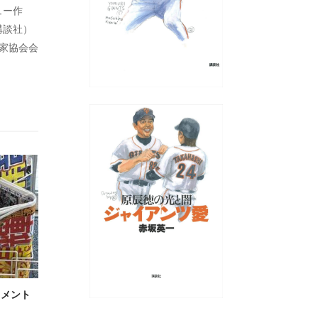
ュー作
講談社）
藝家協会会
コメント