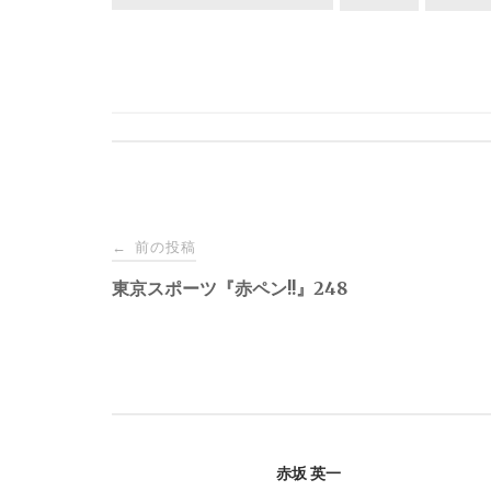
投
前の投稿
←
稿
東京スポーツ『赤ペン!!』248
ナ
ビ
ゲ
赤坂 英一