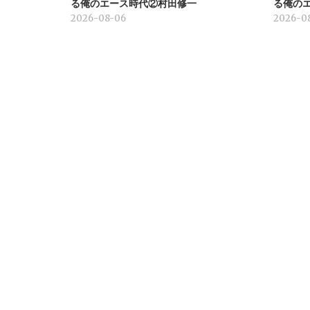
る俺のエース時代②村田修一
る俺の
2026-08-06
2026-0