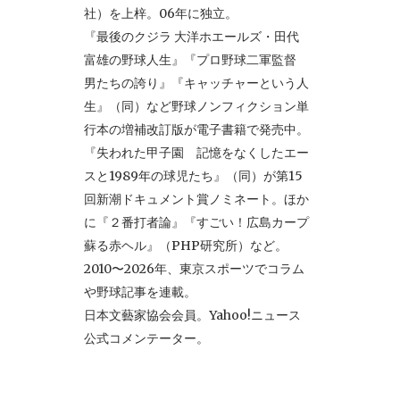
社）を上梓。06年に独立。
『最後のクジラ 大洋ホエールズ・田代
富雄の野球人生』『プロ野球二軍監督
男たちの誇り』『キャッチャーという人
生』（同）など野球ノンフィクション単
行本の増補改訂版が電子書籍で発売中。
『失われた甲子園 記憶をなくしたエー
スと1989年の球児たち』（同）が第15
回新潮ドキュメント賞ノミネート。ほか
に『２番打者論』『すごい！広島カープ
蘇る赤ヘル』（PHP研究所）など。
2010〜2026年、東京スポーツでコラム
や野球記事を連載。
日本文藝家協会会員。Yahoo!ニュース
公式コメンテーター。