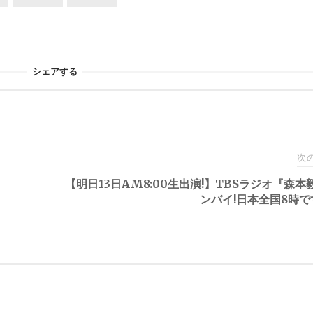
シェアする
次
【明日13日AM8:00生出演!】TBSラジオ『森本
ンバイ!日本全国8時です