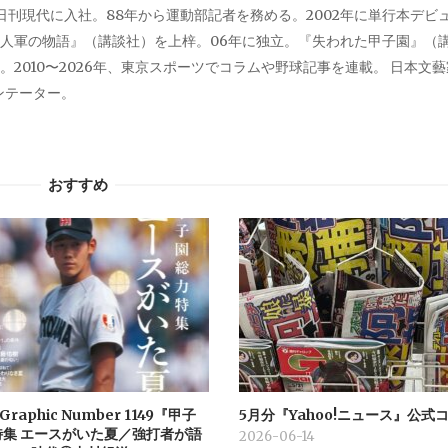
、日刊現代に入社。88年から運動部記者を務める。2002年に単行本デビ
人軍の物語』（講談社）を上梓。06年に独立。『失われた甲子園』（
2010〜2026年、東京スポーツでコラムや野球記事を連載。 日本文
メンテーター。
おすすめ
 Graphic Number 1149『甲子
5月分『Yahoo!ニュース』公式
特集 エースがいた夏／強打者が語
2026-06-14