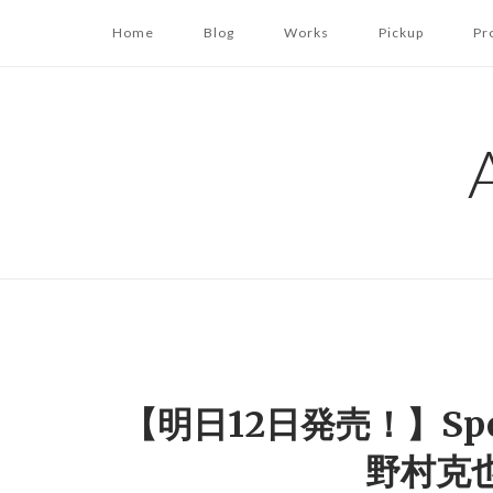
コ
Home
Blog
Works
Pickup
Pr
ン
テ
ン
ツ
へ
ス
キ
ッ
プ
【明日12日発売！】Sport
野村克