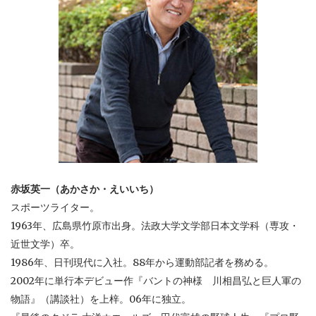
赤坂英一（あかさか・えいいち）
スポーツライター。
1963年、広島県竹原市出身。法政大学文学部日本文学科（専攻・
近世文学）卒。
1986年、日刊現代に入社。88年から運動部記者を務める。
2002年に単行本デビュー作『バントの神様 川相昌弘と巨人軍の
物語』（講談社）を上梓。06年に独立。