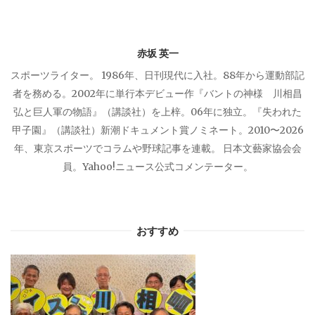
ョ
赤坂 英一
ン
スポーツライター。 1986年、日刊現代に入社。88年から運動部記
者を務める。2002年に単行本デビュー作『バントの神様 川相昌
弘と巨人軍の物語』（講談社）を上梓。06年に独立。『失われた
甲子園』（講談社）新潮ドキュメント賞ノミネート。2010〜2026
年、東京スポーツでコラムや野球記事を連載。 日本文藝家協会会
員。Yahoo!ニュース公式コメンテーター。
おすすめ