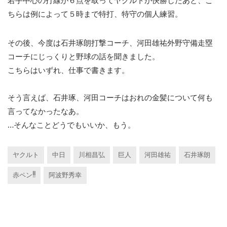
若手中心の打線が６点を取ってヤクルトが快勝したあと、こ
ちらは例によって５時まで特打、特守の個人練習。
その後、今度は石井琢朗打撃コーチ、河田雄祐外野守備走塁
コーチにじっくりと野球の話を聞きました。
こちらはいずれ、仕事で書きます。
そう言えば、石井琢、河田コーチはおれの金髪について何も
言ってなかったなあ。
…そんなことどうでもいいか、もう。
ヤクルト
中日
川相昌弘
巨人
河田雄祐
石井琢朗
赤ペン!!
阿波野秀幸