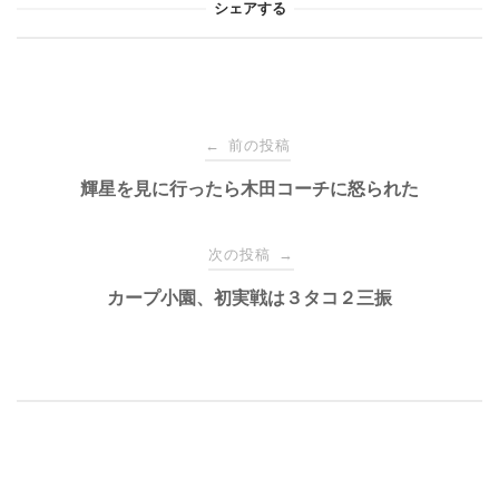
シェアする
投
前の投稿
←
稿
輝星を見に行ったら木田コーチに怒られた
ナ
次の投稿
→
カープ小園、初実戦は３タコ２三振
ビ
ゲ
ー
シ