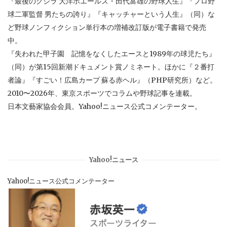
『最後のクジラ 大洋ホエールズ・田代富雄の野球人生』『プロ野
球二軍監督 男たちの誇り』『キャッチャーという人生』（同）な
ど野球ノンフィクション単行本の増補改訂版が電子書籍で発売
中。
『失われた甲子園 記憶をなくしたエースと1989年の球児たち』
（同）が第15回新潮ドキュメント賞ノミネート。ほかに『２番打
者論』『すごい！広島カープ 蘇る赤ヘル』（PHP研究所）など。
2010〜2026年、東京スポーツでコラムや野球記事を連載。
日本文藝家協会会員。Yahoo!ニュース公式コメンテーター。
Yahoo!ニュース
Yahoo!ニュース公式コメンテーター