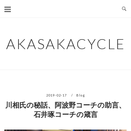
コ
ン
テ
ン
ツ
AKASAKACYCLE
へ
ス
キ
ッ
プ
2019-02-17
Blog
川相氏の秘話、阿波野コーチの助言、
石井琢コーチの箴言