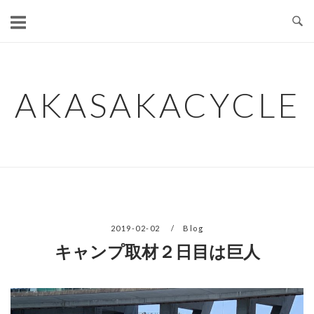
コ
ン
テ
ン
ツ
AKASAKACYCLE
へ
ス
キ
ッ
プ
2019-02-02
Blog
キャンプ取材２日目は巨人