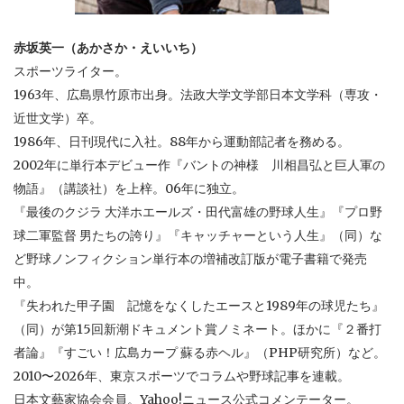
赤坂英一（あかさか・えいいち）
スポーツライター。
1963年、広島県竹原市出身。法政大学文学部日本文学科（専攻・
近世文学）卒。
1986年、日刊現代に入社。88年から運動部記者を務める。
2002年に単行本デビュー作『バントの神様 川相昌弘と巨人軍の
物語』（講談社）を上梓。06年に独立。
『最後のクジラ 大洋ホエールズ・田代富雄の野球人生』『プロ野
球二軍監督 男たちの誇り』『キャッチャーという人生』（同）な
ど野球ノンフィクション単行本の増補改訂版が電子書籍で発売
中。
『失われた甲子園 記憶をなくしたエースと1989年の球児たち』
（同）が第15回新潮ドキュメント賞ノミネート。ほかに『２番打
者論』『すごい！広島カープ 蘇る赤ヘル』（PHP研究所）など。
2010〜2026年、東京スポーツでコラムや野球記事を連載。
日本文藝家協会会員。Yahoo!ニュース公式コメンテーター。