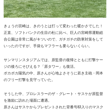
きょうの宮崎は、きのうとは打って変わった暖かさでした！
正直、ソフトバンクの生目の杜に比べ、巨人の宮崎県運動総
合公園は非常に風がキツいので、ガチガチの防寒対策をして
いったのですが、手袋もマフラーも要らないくらい。
サンマリンスタジアムでは、原監督の復帰とともに打撃ケー
ジの後ろにそびえる？「原タワー」も復活。
ポカポカ陽気の中、原さんが心地よさそうに若き主砲・岡本
のフリー打撃を見守っていた。
そうした中、プロレスラーのザ・グレート・サスケが原監督
を激励に訪れた場面に遭遇。
原さんはサスケからプレゼントされた背番号83入りのマスク