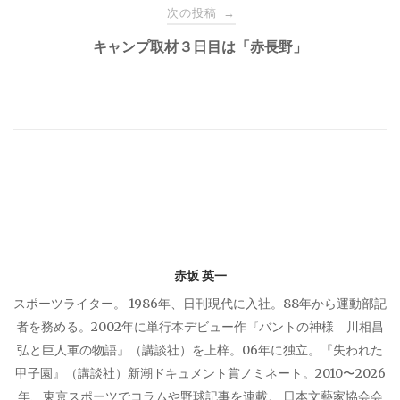
ナ
次の投稿
→
キャンプ取材３日目は「赤長野」
ビ
ゲ
ー
シ
ョ
赤坂 英一
ン
スポーツライター。 1986年、日刊現代に入社。88年から運動部記
者を務める。2002年に単行本デビュー作『バントの神様 川相昌
弘と巨人軍の物語』（講談社）を上梓。06年に独立。『失われた
甲子園』（講談社）新潮ドキュメント賞ノミネート。2010〜2026
年、東京スポーツでコラムや野球記事を連載。 日本文藝家協会会