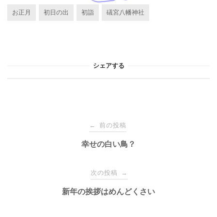
お正月
初日の出
初詣
礒宮八幡神社
シェアする
投
前の投稿
←
稿
幸せの白い鳥？
ナ
次の投稿
→
新年の挨拶はめんどくさい
ビ