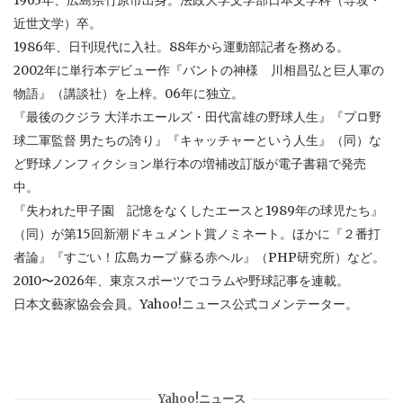
近世文学）卒。
1986年、日刊現代に入社。88年から運動部記者を務める。
2002年に単行本デビュー作『バントの神様 川相昌弘と巨人軍の
物語』（講談社）を上梓。06年に独立。
『最後のクジラ 大洋ホエールズ・田代富雄の野球人生』『プロ野
球二軍監督 男たちの誇り』『キャッチャーという人生』（同）な
ど野球ノンフィクション単行本の増補改訂版が電子書籍で発売
中。
『失われた甲子園 記憶をなくしたエースと1989年の球児たち』
（同）が第15回新潮ドキュメント賞ノミネート。ほかに『２番打
者論』『すごい！広島カープ 蘇る赤ヘル』（PHP研究所）など。
2010〜2026年、東京スポーツでコラムや野球記事を連載。
日本文藝家協会会員。Yahoo!ニュース公式コメンテーター。
Yahoo!ニュース