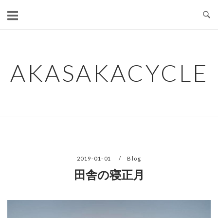
コ
ン
テ
ン
ツ
AKASAKACYCLE
へ
ス
キ
ッ
プ
2019-01-01
Blog
田舎の寝正月