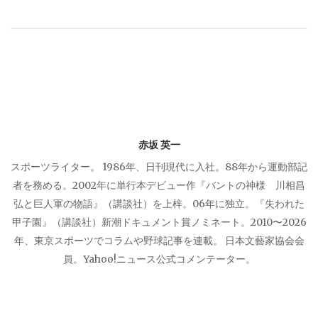
ゲ
ー
シ
ョ
赤坂 英一
ン
スポーツライター。 1986年、日刊現代に入社。88年から運動部記
者を務める。2002年に単行本デビュー作『バントの神様 川相昌
弘と巨人軍の物語』（講談社）を上梓。06年に独立。『失われた
甲子園』（講談社）新潮ドキュメント賞ノミネート。2010〜2026
年、東京スポーツでコラムや野球記事を連載。 日本文藝家協会会
員。Yahoo!ニュース公式コメンテーター。