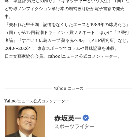
球二軍監督 男たちの誇り』『キャッチャーという人生』（同）な
ど野球ノンフィクション単行本の増補改訂版が電子書籍で発売
中。
『失われた甲子園 記憶をなくしたエースと1989年の球児たち』
（同）が第15回新潮ドキュメント賞ノミネート。ほかに『２番打
者論』『すごい！広島カープ 蘇る赤ヘル』（PHP研究所）など。
2010〜2026年、東京スポーツでコラムや野球記事を連載。
日本文藝家協会会員。Yahoo!ニュース公式コメンテーター。
Yahoo!ニュース
Yahoo!ニュース公式コメンテーター