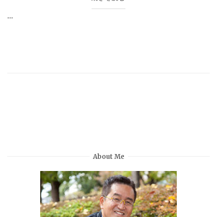
...
About Me