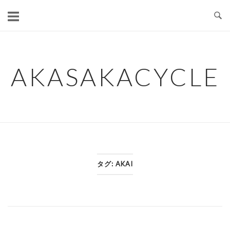
コ
ン
テ
ン
ツ
AKASAKACYCLE
へ
ス
キ
ッ
プ
タグ:
AKAI