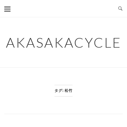
コ
ン
テ
ン
ツ
AKASAKACYCLE
へ
ス
キ
ッ
プ
タグ:
松竹