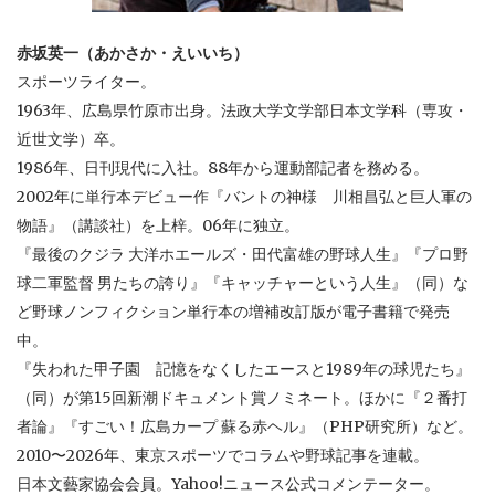
赤坂英一（あかさか・えいいち）
スポーツライター。
1963年、広島県竹原市出身。法政大学文学部日本文学科（専攻・
近世文学）卒。
1986年、日刊現代に入社。88年から運動部記者を務める。
2002年に単行本デビュー作『バントの神様 川相昌弘と巨人軍の
物語』（講談社）を上梓。06年に独立。
『最後のクジラ 大洋ホエールズ・田代富雄の野球人生』『プロ野
球二軍監督 男たちの誇り』『キャッチャーという人生』（同）な
ど野球ノンフィクション単行本の増補改訂版が電子書籍で発売
中。
『失われた甲子園 記憶をなくしたエースと1989年の球児たち』
（同）が第15回新潮ドキュメント賞ノミネート。ほかに『２番打
者論』『すごい！広島カープ 蘇る赤ヘル』（PHP研究所）など。
2010〜2026年、東京スポーツでコラムや野球記事を連載。
日本文藝家協会会員。Yahoo!ニュース公式コメンテーター。