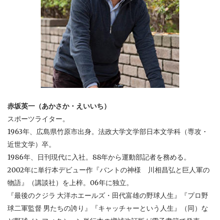
赤坂英一（あかさか・えいいち）
スポーツライター。
1963年、広島県竹原市出身。法政大学文学部日本文学科（専攻・
近世文学）卒。
1986年、日刊現代に入社。88年から運動部記者を務める。
2002年に単行本デビュー作『バントの神様 川相昌弘と巨人軍の
物語』（講談社）を上梓。06年に独立。
『最後のクジラ 大洋ホエールズ・田代富雄の野球人生』『プロ野
球二軍監督 男たちの誇り』『キャッチャーという人生』（同）な