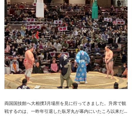
両国国技館へ大相撲3月場所を見に行ってきました。升席で観
戦するのは、一昨年引退した臥牙丸が幕内にいたころ以来だ...