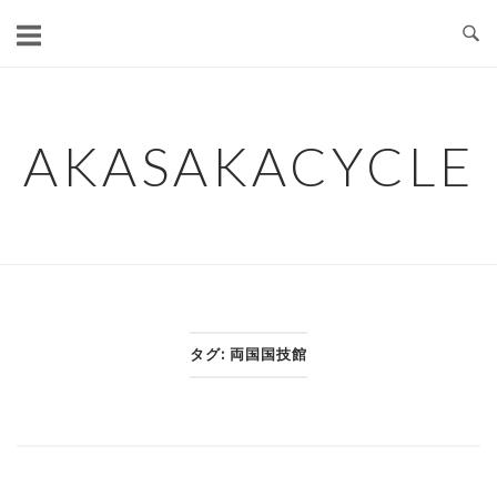
コ
ン
テ
ン
ツ
AKASAKACYCLE
へ
ス
キ
ッ
プ
タグ:
両国国技館