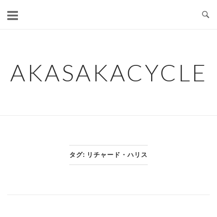
コ
ン
テ
ン
ツ
AKASAKACYCLE
へ
ス
キ
ッ
プ
タグ:
リチャード・ハリス