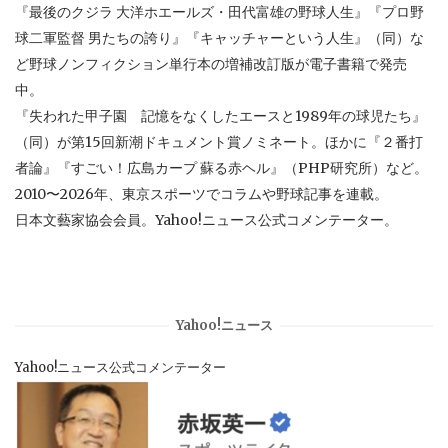
『最後のクジラ 大洋ホエールズ・田代富雄の野球人生』『プロ野
球二軍監督 男たちの誇り』『キャッチャーという人生』（同）な
ど野球ノンフィクション単行本の増補改訂版が電子書籍で発売
中。
『失われた甲子園 記憶をなくしたエースと1989年の球児たち』
（同）が第15回新潮ドキュメント賞ノミネート。ほかに『２番打
者論』『すごい！広島カープ 蘇る赤ヘル』（PHP研究所）など。
2010〜2026年、東京スポーツでコラムや野球記事を連載。
日本文藝家協会会員。Yahoo!ニュース公式コメンテーター。
Yahoo!ニュース
Yahoo!ニュース公式コメンテーター