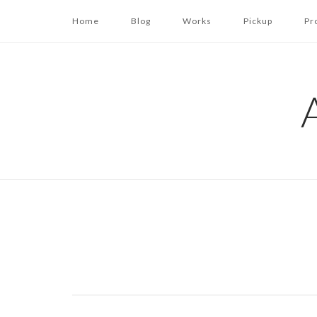
コ
Home
Blog
Works
Pickup
Pr
ン
テ
ン
ツ
へ
ス
キ
ッ
プ