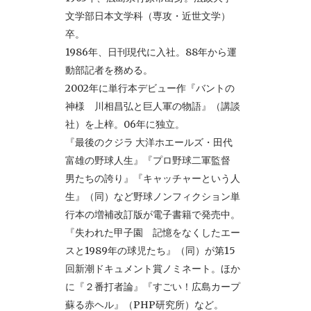
文学部日本文学科（専攻・近世文学）
卒。
1986年、日刊現代に入社。88年から運
動部記者を務める。
2002年に単行本デビュー作『バントの
神様 川相昌弘と巨人軍の物語』（講談
社）を上梓。06年に独立。
『最後のクジラ 大洋ホエールズ・田代
富雄の野球人生』『プロ野球二軍監督
男たちの誇り』『キャッチャーという人
生』（同）など野球ノンフィクション単
行本の増補改訂版が電子書籍で発売中。
『失われた甲子園 記憶をなくしたエー
スと1989年の球児たち』（同）が第15
回新潮ドキュメント賞ノミネート。ほか
に『２番打者論』『すごい！広島カープ
蘇る赤ヘル』（PHP研究所）など。