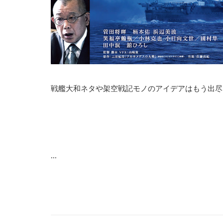
戦艦大和ネタや架空戦記モノのアイデアはもう出尽
...