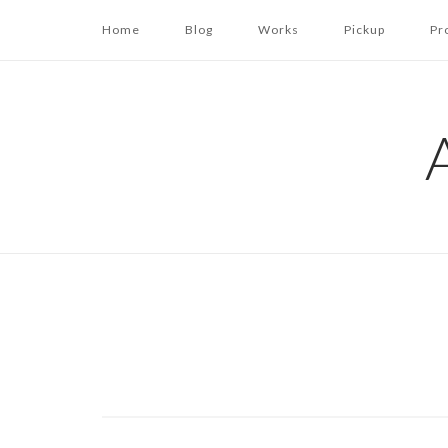
コ
Home
Blog
Works
Pickup
Pr
ン
テ
ン
ツ
へ
ス
キ
ッ
プ