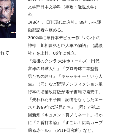
文学部日本文学科（専攻・近世文学）
卒。
1986年、日刊現代に入社。88年から運
動部記者を務める。
2002年に単行本デビュー作『バントの
神様 川相昌弘と巨人軍の物語』（講談
...
社）を上梓。06年に独立。
『最後のクジラ 大洋ホエールズ・田代
富雄の野球人生』『プロ野球二軍監督
男たちの誇り』『キャッチャーという人
生』（同）など野球ノンフィクション単
行本の増補改訂版が電子書籍で発売中。
『失われた甲子園 記憶をなくしたエー
スと1989年の球児たち』（同）が第15
回新潮ドキュメント賞ノミネート。ほか
に『２番打者論』『すごい！広島カープ
蘇る赤ヘル』（PHP研究所）など。