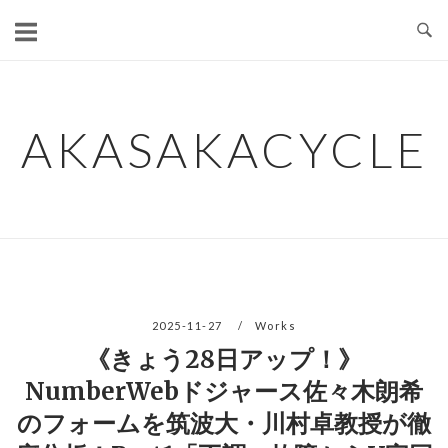
コ
ン
テ
ン
ツ
AKASAKACYCLE
へ
ス
キ
ッ
プ
2025-11-27
Works
《きょう28日アップ！》
NumberWebドジャース佐々木朗希
のフォームを筑波大・川村卓教授が徹