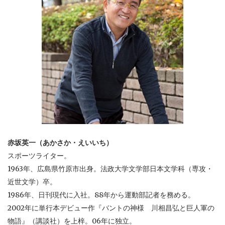
赤坂英一（あかさか・えいいち）
スポーツライター。
1963年、広島県竹原市出身。法政大学文学部日本文学科（専攻・
近世文学）卒。
1986年、日刊現代に入社。88年から運動部記者を務める。
2002年に単行本デビュー作『バントの神様 川相昌弘と巨人軍の
物語』（講談社）を上梓。06年に独立。