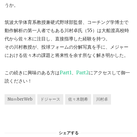
うか。
筑波大学体育系教授兼硬式野球部監督、コーチング学博士で
動作解析の第一人者でもある川村卓氏（55）は大船渡高校時
代から佐々木に注目し、直接指導した経験を持つ。
その川村教授が、投球フォームの分解写真を手に、メジャー
における佐々木の課題と将来性を余す所なく解き明かした。
この続きに興味のある方は
Part1
、
Part2
にアクセスして御一
読ください！
NuｍberWeb
ドジャース
佐々木朗希
川村卓
シェアする