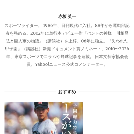
ョ
赤坂 英一
ン
スポーツライター。 1986年、日刊現代に入社。88年から運動部記
者を務める。2002年に単行本デビュー作『バントの神様 川相昌
弘と巨人軍の物語』（講談社）を上梓。06年に独立。『失われた
甲子園』（講談社）新潮ドキュメント賞ノミネート。2010〜2026
年、東京スポーツでコラムや野球記事を連載。 日本文藝家協会会
員。Yahoo!ニュース公式コメンテーター。
おすすめ