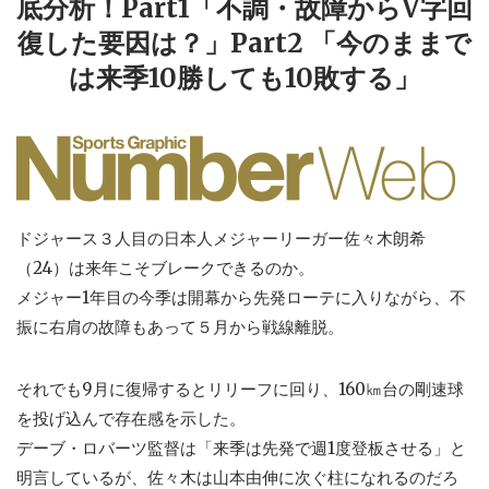
底分析！Part1「不調・故障からV字回
復した要因は？」Part2 「今のままで
は来季10勝しても10敗する」
ドジャース３人目の日本人メジャーリーガー佐々木朗希
（24）は来年こそブレークできるのか。
メジャー1年目の今季は開幕から先発ローテに入りながら、不
振に右肩の故障もあって５月から戦線離脱。
それでも9月に復帰するとリリーフに回り、160㎞台の剛速球
を投げ込んで存在感を示した。
デーブ・ロバーツ監督は「来季は先発で週1度登板させる」と
明言しているが、佐々木は山本由伸に次ぐ柱になれるのだろ