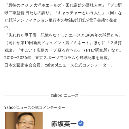
『最後のクジラ 大洋ホエールズ・田代富雄の野球人生』『プロ野
球二軍監督 男たちの誇り』『キャッチャーという人生』（同）な
ど野球ノンフィクション単行本の増補改訂版が電子書籍で発売
中。
『失われた甲子園 記憶をなくしたエースと1989年の球児たち』
（同）が第15回新潮ドキュメント賞ノミネート。ほかに『２番打
者論』『すごい！広島カープ 蘇る赤ヘル』（PHP研究所）など。
2010〜2026年、東京スポーツでコラムや野球記事を連載。
日本文藝家協会会員。Yahoo!ニュース公式コメンテーター。
Yahoo!ニュース
Yahoo!ニュース公式コメンテーター