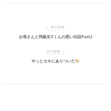
投
前の投稿
←
稿
お母さんと同級生Tくんの思い出話Part2
ナ
次の投稿
→
やっとカキにありついた
ビ
ゲ
ー
シ