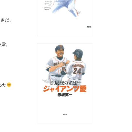
べきだ、
披露。
った