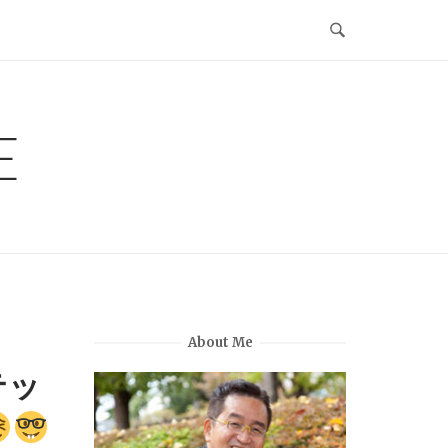
E
About Me
テッ