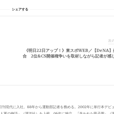
シェアする
次
《明日22日アップ！》東スポWEB／【DeNA】
合 2位&CS開催権争いを取材しながら記者が感
、日刊現代に入社。88年から運動部記者を務める。2002年に単行本デビ
人軍の物語』（講談社）を上梓。06年に独立。『失われた甲子園』（