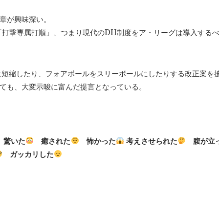
章が興味深い。
、「打撃専属打順」、つまり現代のDH制度をア・リーグは導入する
に短縮したり、フォアボールをスリーボールにしたりする改正案を
いても、大変示唆に富んだ提言となっている。
驚いた
癒された
怖かった
考えさせられた
腹が立
ガッカリした