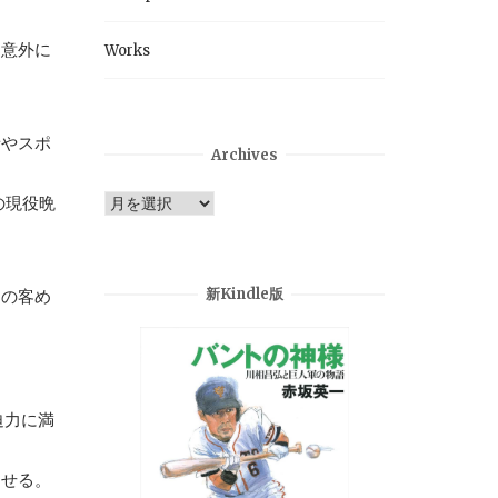
、意外に
Works
者やスポ
Archives
Archives
の現役晩
新Kindle版
その客め
迫力に満
させる。