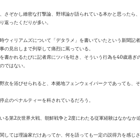
、さぞかし緻密な打撃論、野球論が語られている本かと思ったら
り返ったくだりが多い。
時ウィリアムズについて「デタラメ」を書いていたという新聞記
事の見出しまで列挙して痛烈に罵っている。
を書かれるたびに記者席にツバを吐き、そういう行為を40歳過ぎ
のではない。
野次を浴びせられると、本拠地フェンウェイパークであっても、
停止のペナルティーを科されているだろう。
いる第2次世界大戦、朝鮮戦争と2度にわたる従軍経験はなかなか
関しては理論家だけあってか、何を語っても一定の説得力を感じ