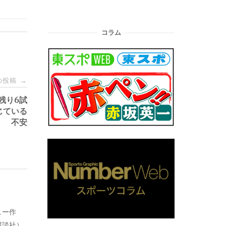
コラム
の投稿
→
残り6試
じている
不安
ュー作
講談社）