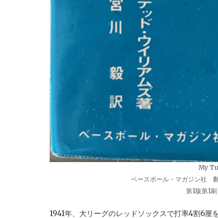
My Tur
ベースボール・マガジン社 翻
第1版第1刷
1941年、大リーグのレッドソックスで打率4割6