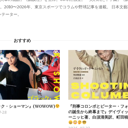
2010〜2026年、東京スポーツでコラムや野球記事を連載。 日本文
メンテーター。
おすすめ
ク・ショーマン』(WOWOW)
『刑事コロンボとピーター・フォ
の誕生から終幕まで』デイヴィ
-28
ーニッヒ著、白須清美訳、町田