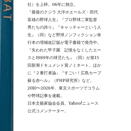
社）を上梓。06年に独立。
『最後のクジラ 大洋ホエールズ・田代
富雄の野球人生』『プロ野球二軍監督
男たちの誇り』『キャッチャーという人
生』（同）など野球ノンフィクション単
行本の増補改訂版が電子書籍で発売中。
『失われた甲子園 記憶をなくしたエー
スと1989年の球児たち』（同）が第15
回新潮ドキュメント賞ノミネート。ほか
に『２番打者論』『すごい！広島カープ
蘇る赤ヘル』（PHP研究所）など。
2010〜2026年、東京スポーツでコラム
や野球記事を連載。
日本文藝家協会会員。Yahoo!ニュース
公式コメンテーター。