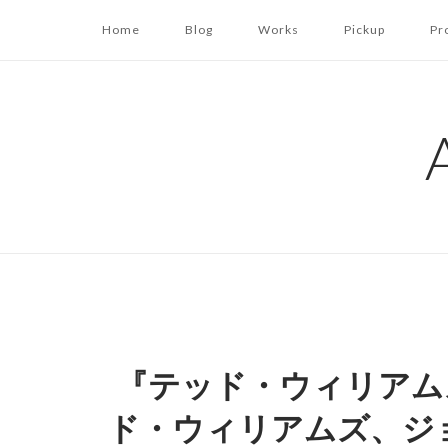
コ
Home
Blog
Works
Pickup
Pr
ン
テ
ン
ツ
へ
ス
キ
ッ
プ
『テッド・ウィリアム
ド・ウィリアムズ、ジ