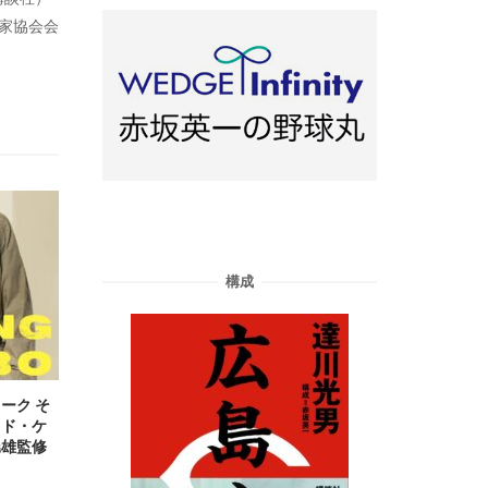
藝家協会会
構成
ーク そ
ッド・ケ
暁雄監修