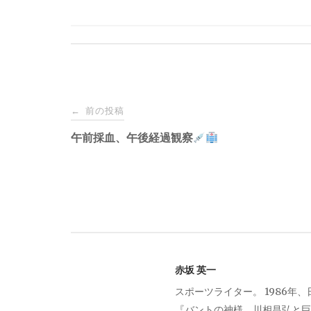
投
前の投稿
←
稿
午前採血、午後経過観察
ナ
ビ
ゲ
赤坂 英一
ー
スポーツライター。 1986年
『バントの神様 川相昌弘と巨