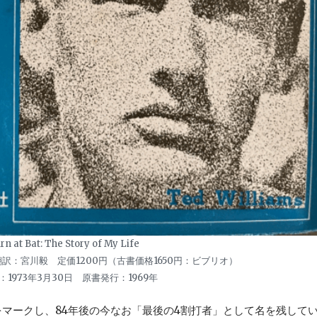
n at Bat: The Story of My Life
訳：宮川毅 定価1200円（古書価格1650円：ビブリオ）
：1973年3月30日 原書発行：1969年
厘をマークし、84年後の今なお「最後の4割打者」として名を残して