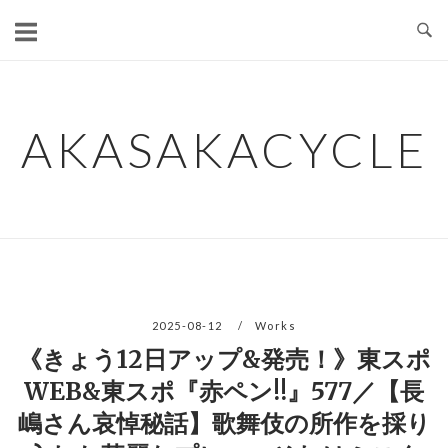
コ
ン
テ
ン
ツ
AKASAKACYCLE
へ
ス
キ
ッ
プ
2025-08-12
Works
《きょう12日アップ&発売！》東スポ
WEB&東スポ『赤ペン!!』577／【長
嶋さん哀悼秘話】歌舞伎の所作を採り