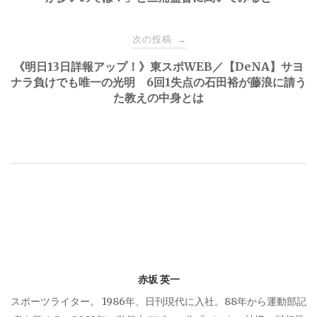
ナ
ビ
次の投稿
→
《明日13日詳報アップ！》東スポWEB／【DeNA】サヨ
ゲ
ナラ負けでも唯一の光明 6回1失点の石田裕が藤浪に請う
た教えの中身とは
ー
シ
ョ
ン
赤坂 英一
スポーツライター。 1986年、日刊現代に入社。88年から運動部記