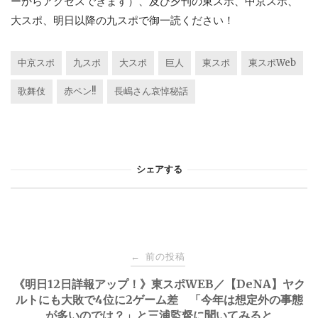
ーからアクセスできます）、及び夕刊の東スポ、中京スポ、
大スポ、明日以降の九スポで御一読ください！
中京スポ
九スポ
大スポ
巨人
東スポ
東スポWeb
歌舞伎
赤ペン!!
長嶋さん哀悼秘話
シェアする
投
前の投稿
←
稿
《明日12日詳報アップ！》東スポWEB／【DeNA】ヤク
ルトにも大敗で4位に2ゲーム差 「今年は想定外の事態
が多いのでは？」と三浦監督に聞いてみると