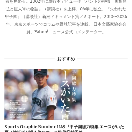
者を務める。2002年に単行本デビュー作『バントの神様 川相昌
弘と巨人軍の物語』（講談社）を上梓。06年に独立。『失われた
甲子園』（講談社）新潮ドキュメント賞ノミネート。2010〜2026
年、東京スポーツでコラムや野球記事を連載。 日本文藝家協会会
員。Yahoo!ニュース公式コメンテーター。
おすすめ
Sports Graphic Number 1149『甲子園総力特集 エースがいた