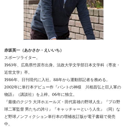
赤坂英一（あかさか・えいいち）
スポーツライター。
1963年、広島県竹原市出身。法政大学文学部日本文学科（専攻・
近世文学）卒。
1986年、日刊現代に入社。88年から運動部記者を務める。
2002年に単行本デビュー作『バントの神様 川相昌弘と巨人軍の
物語』（講談社）を上梓。06年に独立。
『最後のクジラ 大洋ホエールズ・田代富雄の野球人生』『プロ野
球二軍監督 男たちの誇り』『キャッチャーという人生』（同）な
ど野球ノンフィクション単行本の増補改訂版が電子書籍で発売
中。