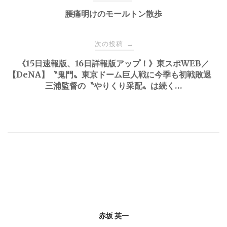
稿
腰痛明けのモールトン散歩
ナ
次の投稿
→
《15日速報版、16日詳報版アップ！》東スポWEB／
ビ
【DeNA】〝鬼門〟東京ドーム巨人戦に今季も初戦敗退
三浦監督の〝やりくり采配〟は続く…
ゲ
ー
シ
ョ
ン
赤坂 英一