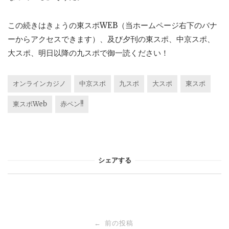
この続きはきょうの東スポWEB（当ホームページ右下のバナ
ーからアクセスできます）、及び夕刊の東スポ、中京スポ、
大スポ、明日以降の九スポで御一読ください！
オンラインカジノ
中京スポ
九スポ
大スポ
東スポ
東スポWeb
赤ペン!!
シェアする
投
前の投稿
←