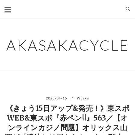
コ
ン
テ
ン
ツ
AKASAKACYCLE
へ
ス
キ
ッ
プ
2025-04-15
Works
《きょう15日アップ&発売！》東スポ
WEB&東スポ『赤ペン!!』563／【オ
ンラインカジノ問題】オリックス山