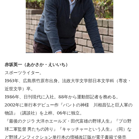
赤坂英一（あかさか・えいいち）
スポーツライター。
1963年、広島県竹原市出身。法政大学文学部日本文学科（専攻・
近世文学）卒。
1986年、日刊現代に入社。88年から運動部記者を務める。
2002年に単行本デビュー作『バントの神様 川相昌弘と巨人軍の
物語』（講談社）を上梓。06年に独立。
『最後のクジラ 大洋ホエールズ・田代富雄の野球人生』『プロ野
球二軍監督 男たちの誇り』『キャッチャーという人生』（同）な
ど野球ノンフィクション単行本の増補改訂版が電子書籍で発売