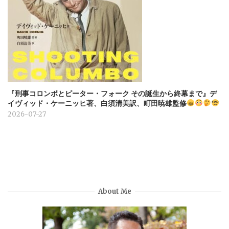
『刑事コロンボとピーター・フォーク その誕生から終幕まで』デ
イヴィッド・ケーニッヒ著、白須清美訳、町田暁雄監修
2026-07-27
About Me