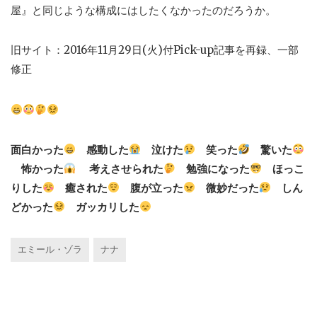
屋』と同じような構成にはしたくなかったのだろうか。
旧サイト：2016年11月29日(火)付Pick-up記事を再録、一部
修正
面白かった
感動した
泣けた
笑った
驚いた
怖かった
考えさせられた
勉強になった
ほっこ
りした
癒された
腹が立った
微妙だった
しん
どかった
ガッカリした
エミール・ゾラ
ナナ