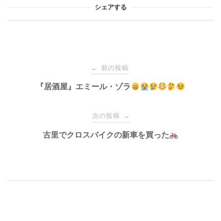
シェアする
投
前の投稿
←
稿
『居酒屋』エミール・ゾラ
ナ
次の投稿
→
古里でクロスバイクの新車を買った
ビ
ゲ
ー
シ