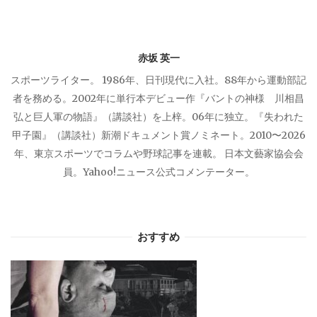
ョ
赤坂 英一
ン
スポーツライター。 1986年、日刊現代に入社。88年から運動部記
者を務める。2002年に単行本デビュー作『バントの神様 川相昌
弘と巨人軍の物語』（講談社）を上梓。06年に独立。『失われた
甲子園』（講談社）新潮ドキュメント賞ノミネート。2010〜2026
年、東京スポーツでコラムや野球記事を連載。 日本文藝家協会会
員。Yahoo!ニュース公式コメンテーター。
おすすめ