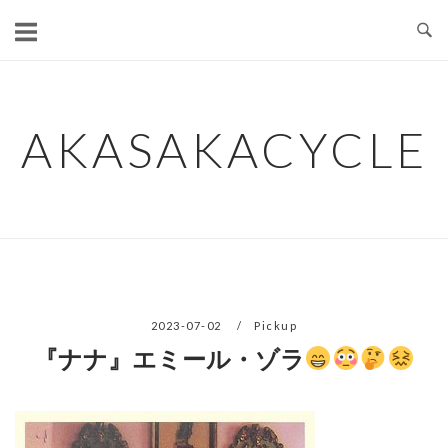
コ
ン
テ
ン
ツ
AKASAKACYCLE
へ
ス
キ
ッ
プ
2023-07-02
Pickup
『ナナ』エミール・ゾラ