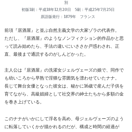
別
初版1刷：平成18年12月20日 5刷：平成25年7月25日
原語版発行：1879年 フランス
前項『居酒屋』と並ぶ自然主義文学の大家ゾラの代表作。
ただし、『居酒屋』のようなノンフィクション的作品かと思
って読み始めたら、手法の違いにいささか戸惑わされ、正
直、最後まで通読するのがしんどかった。
主人公は『居酒屋』の洗濯女ジェルヴェーズの娘で、同作で
も幼いころから早熟で淫猥な雰囲気を漂わせていたナナ。
長じて舞台女優となった彼女は、秘かに16歳で産んだ子供を
育てながら、高級娼婦として社交界の紳士たちから多額の金
を巻き上げている。
このナナがいかにして浮名を高め、母ジェルヴェーズのよう
に転落していくかが描かれるのだが、構成と時間の経過が