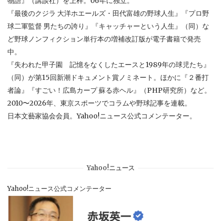
物語』（講談社）を上梓。06年に独立。
『最後のクジラ 大洋ホエールズ・田代富雄の野球人生』『プロ野
球二軍監督 男たちの誇り』『キャッチャーという人生』（同）な
ど野球ノンフィクション単行本の増補改訂版が電子書籍で発売
中。
『失われた甲子園 記憶をなくしたエースと1989年の球児たち』
（同）が第15回新潮ドキュメント賞ノミネート。ほかに『２番打
者論』『すごい！広島カープ 蘇る赤ヘル』（PHP研究所）など。
2010〜2026年、東京スポーツでコラムや野球記事を連載。
日本文藝家協会会員。Yahoo!ニュース公式コメンテーター。
Yahoo!ニュース
Yahoo!ニュース公式コメンテーター