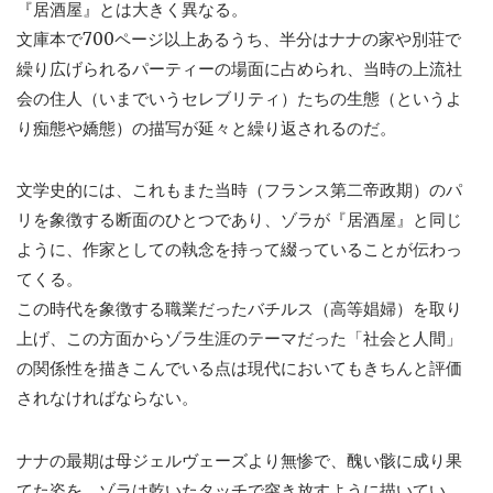
『居酒屋』とは大きく異なる。
文庫本で700ページ以上あるうち、半分はナナの家や別荘で
繰り広げられるパーティーの場面に占められ、当時の上流社
会の住人（いまでいうセレブリティ）たちの生態（というよ
り痴態や嬌態）の描写が延々と繰り返されるのだ。
文学史的には、これもまた当時（フランス第二帝政期）のパ
リを象徴する断面のひとつであり、ゾラが『居酒屋』と同じ
ように、作家としての執念を持って綴っていることが伝わっ
てくる。
この時代を象徴する職業だったバチルス（高等娼婦）を取り
上げ、この方面からゾラ生涯のテーマだった「社会と人間」
の関係性を描きこんでいる点は現代においてもきちんと評価
されなければならない。
ナナの最期は母ジェルヴェーズより無惨で、醜い骸に成り果
てた姿を、ゾラは乾いたタッチで突き放すように描いてい