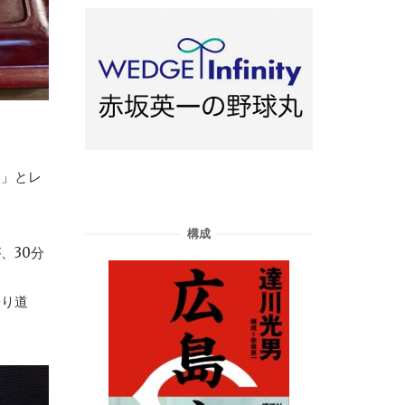
よ」とレ
構成
、30分
寄り道