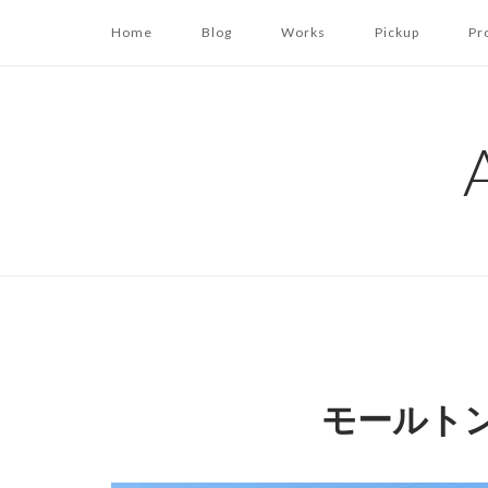
コ
Home
Blog
Works
Pickup
Pr
ン
テ
ン
ツ
へ
ス
キ
ッ
プ
モールト