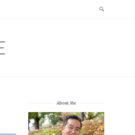
E
About Me