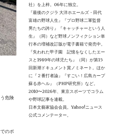
社）を上梓。06年に独立。
『最後のクジラ 大洋ホエールズ・田代
富雄の野球人生』『プロ野球二軍監督
男たちの誇り』『キャッチャーという人
生』（同）など野球ノンフィクション単
行本の増補改訂版が電子書籍で発売中。
『失われた甲子園 記憶をなくしたエー
スと1989年の球児たち』（同）が第15
回新潮ドキュメント賞ノミネート。ほか
に『２番打者論』『すごい！広島カープ
蘇る赤ヘル』（PHP研究所）など。
2010〜2026年、東京スポーツでコラム
まう危険
や野球記事を連載。
日本文藝家協会会員。Yahoo!ニュース
公式コメンテーター。
ンでのポ