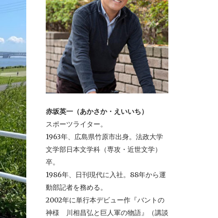
赤坂英一（あかさか・えいいち）
スポーツライター。
1963年、広島県竹原市出身。法政大学
文学部日本文学科（専攻・近世文学）
卒。
1986年、日刊現代に入社。88年から運
動部記者を務める。
2002年に単行本デビュー作『バントの
神様 川相昌弘と巨人軍の物語』（講談