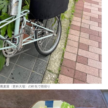
蕎麦屋〈更科大場〉の軒先で雨宿り