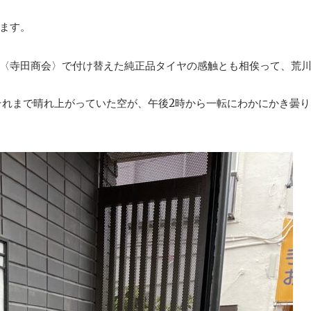
ます。
〈寺田商会〉で付け替えた純正品タイヤの感触とも相俟って、荒
それまで晴れ上がっていた空が、午後2時から一転にわかにかき曇り