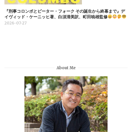
『刑事コロンボとピーター・フォーク その誕生から終幕まで』デ
イヴィッド・ケーニッヒ著、白須清美訳、町田暁雄監修
2026-07-27
About Me