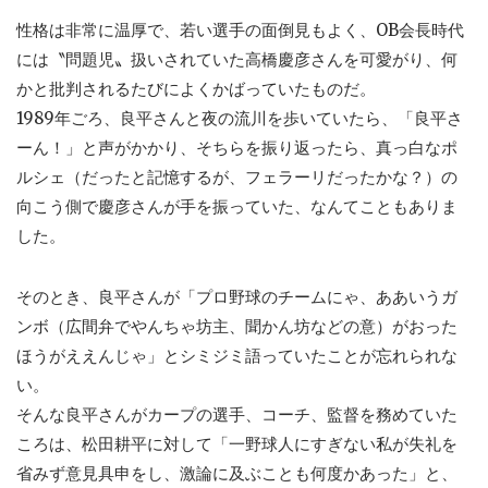
性格は非常に温厚で、若い選手の面倒見もよく、OB会長時代
には〝問題児〟扱いされていた高橋慶彦さんを可愛がり、何
かと批判されるたびによくかばっていたものだ。
1989年ごろ、良平さんと夜の流川を歩いていたら、「良平さ
ーん！」と声がかかり、そちらを振り返ったら、真っ白なポ
ルシェ（だったと記憶するが、フェラーリだったかな？）の
向こう側で慶彦さんが手を振っていた、なんてこともありま
した。
そのとき、良平さんが「プロ野球のチームにゃ、ああいうガ
ンボ（広間弁でやんちゃ坊主、聞かん坊などの意）がおった
ほうがええんじゃ」とシミジミ語っていたことが忘れられな
い。
そんな良平さんがカープの選手、コーチ、監督を務めていた
ころは、松田耕平に対して「一野球人にすぎない私が失礼を
省みず意見具申をし、激論に及ぶことも何度かあった」と、