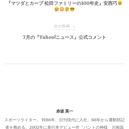
稿
『マツダとカープ 松田ファミリーの100年史』安西巧
ナ
次の投稿
→
ビ
7月の『Yahoo!ニュース』公式コメント
ゲ
ー
シ
ョ
ン
赤坂 英一
スポーツライター。 1986年、日刊現代に入社。88年から運動部記
者を務める。2002年に単行本デビュー作『バントの神様 川相昌