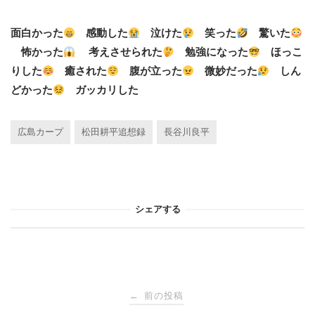
面白かった
感動した
泣けた
笑った
驚いた
怖かった
考えさせられた
勉強になった
ほっこ
りした
癒された
腹が立った
微妙だった
しん
どかった
ガッカリした
広島カープ
松田耕平追想録
長谷川良平
シェアする
投
前の投稿
←