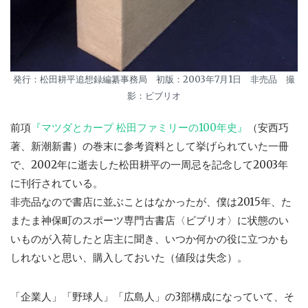
発行：松田耕平追想録編纂事務局 初版：2003年7月1日 非売品 撮
影：ビブリオ
前項
『マツダとカープ 松田ファミリーの100年史』
（安西巧
著、新潮新書）の巻末に参考資料として挙げられていた一冊
で、2002年に逝去した松田耕平の一周忌を記念して2003年
に刊行されている。
非売品なので書店に並ぶことはなかったが、僕は2015年、た
またま神保町のスポーツ専門古書店〈ビブリオ〉に状態のい
いものが入荷したと店主に聞き、いつか何かの役に立つかも
しれないと思い、購入しておいた（値段は失念）。
「企業人」「野球人」「広島人」の3部構成になっていて、そ