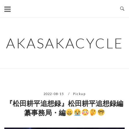
コ
ン
テ
ン
ツ
AKASAKACYCLE
へ
ス
キ
ッ
プ
2022-08-15
Pickup
『松田耕平追想録』松田耕平追想録編
纂事務局・編