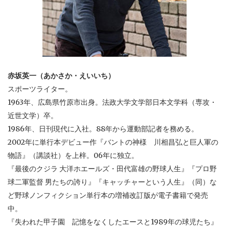
赤坂英一（あかさか・えいいち）
スポーツライター。
1963年、広島県竹原市出身。法政大学文学部日本文学科（専攻・
近世文学）卒。
1986年、日刊現代に入社。88年から運動部記者を務める。
2002年に単行本デビュー作『バントの神様 川相昌弘と巨人軍の
物語』（講談社）を上梓。06年に独立。
『最後のクジラ 大洋ホエールズ・田代富雄の野球人生』『プロ野
球二軍監督 男たちの誇り』『キャッチャーという人生』（同）な
ど野球ノンフィクション単行本の増補改訂版が電子書籍で発売
中。
『失われた甲子園 記憶をなくしたエースと1989年の球児たち』