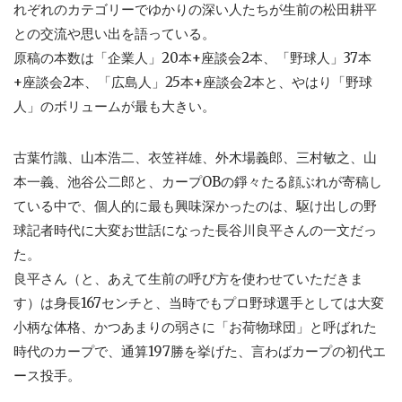
れぞれのカテゴリーでゆかりの深い人たちが生前の松田耕平
との交流や思い出を語っている。
原稿の本数は「企業人」20本+座談会2本、「野球人」37本
+座談会2本、「広島人」25本+座談会2本と、やはり「野球
人」のボリュームが最も大きい。
古葉竹識、山本浩二、衣笠祥雄、外木場義郎、三村敏之、山
本一義、池谷公二郎と、カープOBの錚々たる顔ぶれが寄稿し
ている中で、個人的に最も興味深かったのは、駆け出しの野
球記者時代に大変お世話になった長谷川良平さんの一文だっ
た。
良平さん（と、あえて生前の呼び方を使わせていただきま
す）は身長167センチと、当時でもプロ野球選手としては大変
小柄な体格、かつあまりの弱さに「お荷物球団」と呼ばれた
時代のカープで、通算197勝を挙げた、言わばカープの初代エ
ース投手。