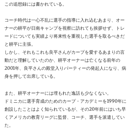
この追想録には書かれている。
コーチ時代は一心不乱に選手の指導に入れ込むあまり、オー
ナーの耕平が日南キャンプを視察に訪れても挨拶せず、トレ
ードについても実績より将来性を重視した選手を取るべきだ
と耕平に主張。
しかし、それもこれも良平さんがカープを愛するあまりの言
動だと理解していたのか、耕平オーナーは亡くなる前年の
2001年、良平さんの殿堂入りパーティーの発起人になり、病
身を押して出席している。
また、耕平オーナーには埋もれた逸話も少なくない。
ドミニカに選手育成のためのカープ・アカデミーを1990年に
創設したことはよく知られているが、その20年前にはいち早
くアメリカの教育リーグに監督、コーチ、選手を派遣してい
た。