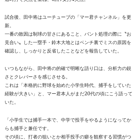
試合後、田中将はユーチューブの「マー君チャンネル」を更
新。
一番の敗因は制球の甘さにあること、バント処理の際に〝お
見合い〟した一塁手・鈴木大地とはベンチ裏でミスの原因を
確認し、しっかりと反省したことなどを報告していた。
いつもながら、田中将の的確で明晰な語り口は、分析力の鋭
さとクレバーさを感じさせる。
これは「本格的に野球を始めた小学生時代、捕手をしていた
経験が大きい」と、マー君本人がまだ20代の頃にこう語って
いた。
「小学生では捕手一本で、中学で投手をやるようになってか
らも捕手と兼任です。
その頃に、打者の狙いとか相手投手の癖を観察する習慣がつ