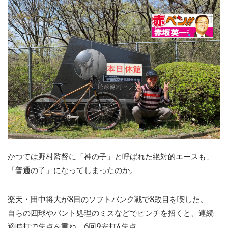
かつては野村監督に「神の子」と呼ばれた絶対的エースも、
「普通の子」になってしまったのか。
楽天・田中将大が8日のソフトバンク戦で8敗目を喫した。
自らの四球やバント処理のミスなどでピンチを招くと、連続
適時打で失点を重ね、6回9安打4失点。