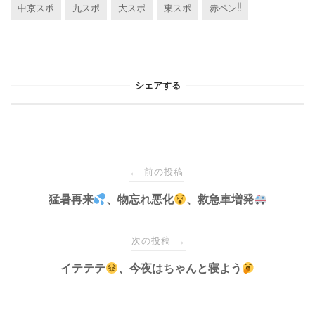
中京スポ
九スポ
大スポ
東スポ
赤ペン!!
シェアする
投
前の投稿
←
稿
猛暑再来
、物忘れ悪化
、救急車増発
ナ
次の投稿
→
イテテテ
、今夜はちゃんと寝よう
ビ
ゲ