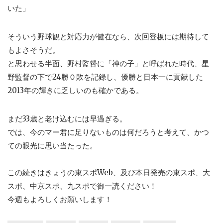
いた」
そういう野球観と対応力が健在なら、次回登板には期待して
もよさそうだ。
と思わせる半面、野村監督に「神の子」と呼ばれた時代、星
野監督の下で24勝０敗を記録し、優勝と日本一に貢献した
2013年の輝きに乏しいのも確かである。
まだ33歳と老け込むには早過ぎる。
では、今のマー君に足りないものは何だろうと考えて、かつ
ての眼光に思い当たった。
この続きはきょうの東スポWeb、及び本日発売の東スポ、大
スポ、中京スポ、九スポで御一読ください！
今週もよろしくお願いします！