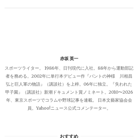
ー
シ
ョ
赤坂 英一
ン
スポーツライター。 1986年、日刊現代に入社。88年から運動部記
者を務める。2002年に単行本デビュー作『バントの神様 川相昌
弘と巨人軍の物語』（講談社）を上梓。06年に独立。『失われた
甲子園』（講談社）新潮ドキュメント賞ノミネート。2010〜2026
年、東京スポーツでコラムや野球記事を連載。 日本文藝家協会会
員。Yahoo!ニュース公式コメンテーター。
おすすめ