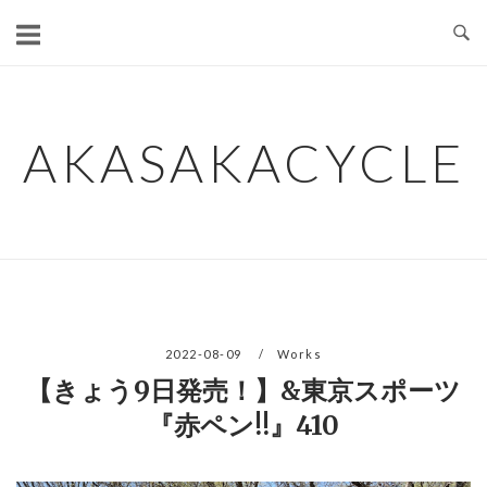
コ
ン
テ
ン
ツ
AKASAKACYCLE
へ
ス
キ
ッ
プ
2022-08-09
Works
【きょう9日発売！】&東京スポーツ
『赤ペン!!』410