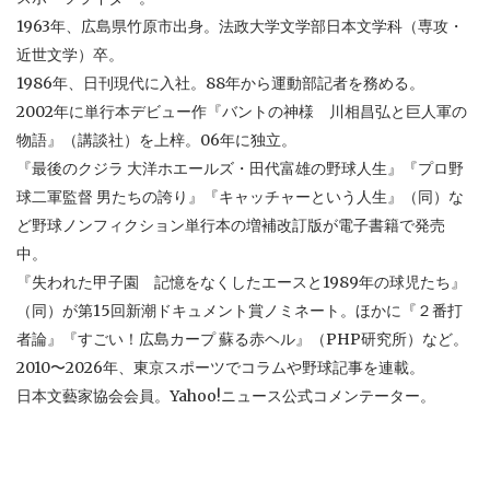
1963年、広島県竹原市出身。法政大学文学部日本文学科（専攻・
近世文学）卒。
1986年、日刊現代に入社。88年から運動部記者を務める。
2002年に単行本デビュー作『バントの神様 川相昌弘と巨人軍の
物語』（講談社）を上梓。06年に独立。
『最後のクジラ 大洋ホエールズ・田代富雄の野球人生』『プロ野
球二軍監督 男たちの誇り』『キャッチャーという人生』（同）な
ど野球ノンフィクション単行本の増補改訂版が電子書籍で発売
中。
『失われた甲子園 記憶をなくしたエースと1989年の球児たち』
（同）が第15回新潮ドキュメント賞ノミネート。ほかに『２番打
者論』『すごい！広島カープ 蘇る赤ヘル』（PHP研究所）など。
2010〜2026年、東京スポーツでコラムや野球記事を連載。
日本文藝家協会会員。Yahoo!ニュース公式コメンテーター。