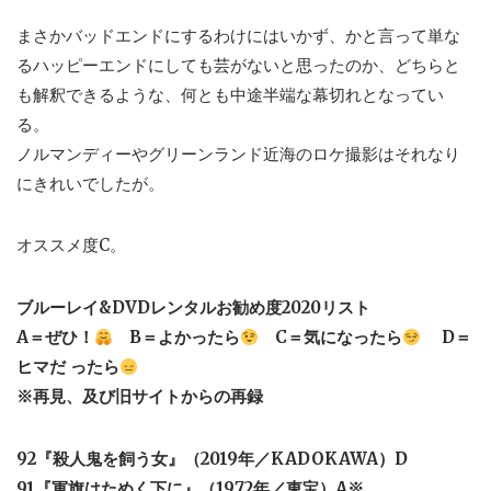
まさかバッドエンドにするわけにはいかず、かと言って単な
るハッピーエンドにしても芸がないと思ったのか、どちらと
も解釈できるような、何とも中途半端な幕切れとなってい
る。
ノルマンディーやグリーンランド近海のロケ撮影はそれなり
にきれいでしたが。
オススメ度C。
ブルーレイ&DVDレンタルお勧め度2020リスト
A＝ぜひ！
B＝よかったら
C＝気になったら
D＝
ヒマだ ったら
※再見、及び旧サイトからの再録
92『殺人鬼を飼う女』（2019年／KADOKAWA）D
91『軍旗はためく下に』（1972年／東宝）A※