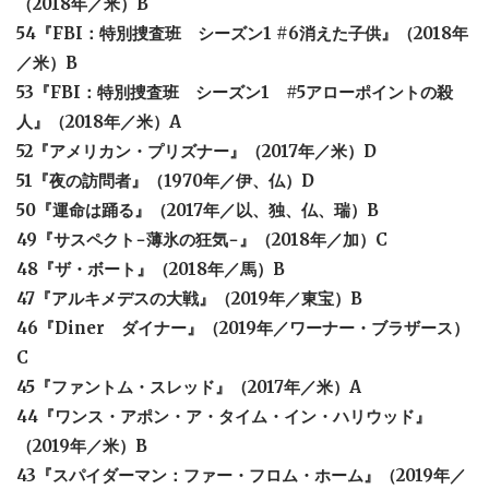
（2018年／米）B
54『FBI：特別捜査班 シーズン1
#6消えた子供』（2018年
／米）B
53『FBI：特別捜査班 シーズン1 #5アローポイントの殺
人』（2018年／米）A
52『アメリカン・プリズナー』（2017年／米）D
51『夜の訪問者』（1970年／伊、仏）D
50『運命は踊る』（2017年／以、独、仏、瑞）B
49『サスペクト−薄氷の狂気−』（2018年／加）C
48『ザ・ボート』（2018年／馬）B
47『アルキメデスの大戦』（2019年／東宝）B
46『Diner ダイナー』（2019年／ワーナー・ブラザース）
C
45『ファントム・スレッド』（2017年／米）A
44『ワンス・アポン・ア・タイム・イン・ハリウッド』
（2019年／米）B
43『スパイダーマン：ファー・フロム・ホーム』（2019年／