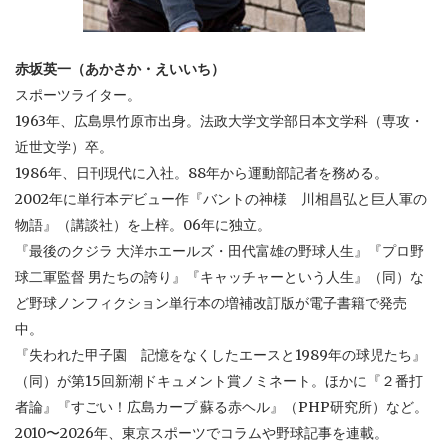
赤坂英一（あかさか・えいいち）
スポーツライター。
1963年、広島県竹原市出身。法政大学文学部日本文学科（専攻・
近世文学）卒。
1986年、日刊現代に入社。88年から運動部記者を務める。
2002年に単行本デビュー作『バントの神様 川相昌弘と巨人軍の
物語』（講談社）を上梓。06年に独立。
『最後のクジラ 大洋ホエールズ・田代富雄の野球人生』『プロ野
球二軍監督 男たちの誇り』『キャッチャーという人生』（同）な
ど野球ノンフィクション単行本の増補改訂版が電子書籍で発売
中。
『失われた甲子園 記憶をなくしたエースと1989年の球児たち』
（同）が第15回新潮ドキュメント賞ノミネート。ほかに『２番打
者論』『すごい！広島カープ 蘇る赤ヘル』（PHP研究所）など。
2010〜2026年、東京スポーツでコラムや野球記事を連載。