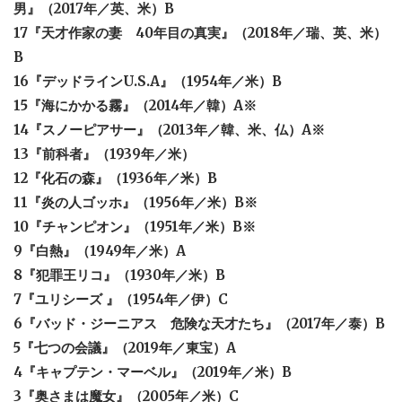
男』（2017年／英、米）B
17『天才作家の妻 40年目の真実』（2018年／瑞、英、米）
B
16『デッドラインU.S.A』（1954年／米）B
15『海にかかる霧』（2014年／韓）A※
14『スノーピアサー』（2013年／韓、米、仏）A※
13『前科者』（1939年／米）
12『化石の森』（1936年／米）B
11『炎の人ゴッホ』（1956年／米）B※
10『チャンピオン』（1951年／米）B※
9『白熱』（1949年／米）A
8『犯罪王リコ』（1930年／米）B
7『ユリシーズ 』（1954年／伊）C
6『バッド・ジーニアス 危険な天才たち』（2017年／泰）B
5『七つの会議』（2019年／東宝）A
4『キャプテン・マーベル』（2019年／米）B
3『奥さまは魔女』（2005年／米）C