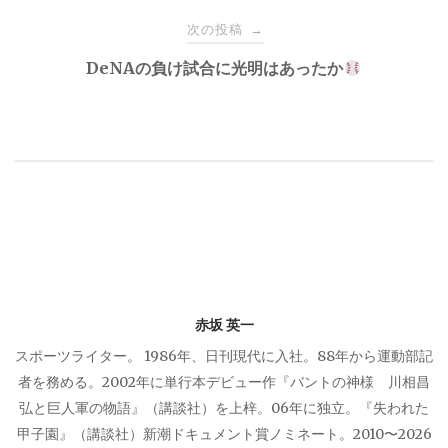
ナ
次の投稿
→
DeNAの負け試合に光明はあったか
ビ
ゲ
ー
シ
ョ
赤坂 英一
ン
スポーツライター。 1986年、日刊現代に入社。88年から運動部記
者を務める。2002年に単行本デビュー作『バントの神様 川相昌
弘と巨人軍の物語』（講談社）を上梓。06年に独立。『失われた
甲子園』（講談社）新潮ドキュメント賞ノミネート。2010〜2026