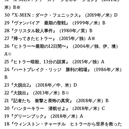
米）B※
30『X-MEN：ダーク・フェニックス』（2019年／米）D
29『ヴァンパイア 最期の聖戦』（1999年／米）B
28『クリスタル殺人事件』（1980年／英）B
27『帰ってきたヒトラー』（2015年／独）A※
26『ヒトラー〜最期の12日間〜』（2004年／独、伊、墺）
A
※
25『ヒトラー暗殺、13分の誤算』（2015年／独）A
24『ハートブレイク・リッジ 勝利の戦場』（1986年／米）
B
23『大脱出2』（2018年／中、米）D
22『大脱出』（2013年／米）B
※
21『記者たち 衝撃と畏怖の真実』（2018年／米）B
20『ハンターキラー 潜航せよ』（2018年／米）C
19『グリーンブック』（2018年／米）A
18『ウィンストン・チャーチル ヒトラーから世界を救った