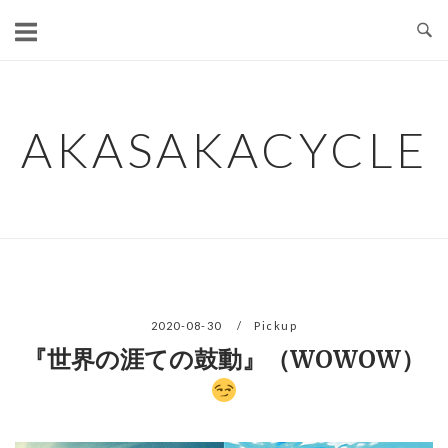
コ
ン
テ
ン
ツ
AKASAKACYCLE
へ
ス
キ
ッ
プ
2020-08-30
Pickup
『世界の涯ての鼓動』（WOWOW）