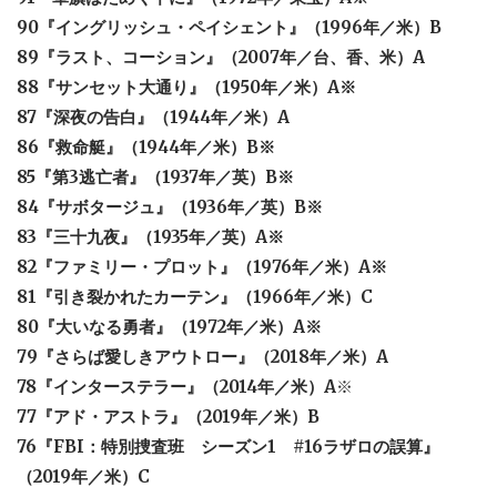
90『イングリッシュ・ペイシェント』（1996年／米）B
89『ラスト、コーション』（2007年／台、香、米）A
88『サンセット大通り』（1950年／米）A※
87『深夜の告白』（1944年／米）A
86『救命艇』（1944年／米）B※
85『第3逃亡者』（1937年／英）B※
84『サボタージュ』（1936年／英）B※
83『三十九夜』（1935年／英）A※
82『ファミリー・プロット』（1976年／米）A※
81『引き裂かれたカーテン』（1966年／米）C
80『大いなる勇者』（1972年／米）A※
79『さらば愛しきアウトロー』（2018年／米）A
78『インターステラー』（2014年／米）A
※
77『アド・アストラ』（2019年／米）B
76『FBI：特別捜査班 シーズン1 #16ラザロの誤算』
（2019年／米）C