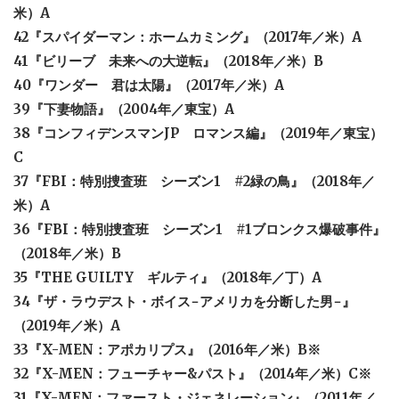
米）A
42『スパイダーマン：ホームカミング』（2017年／米）A
41『ビリーブ 未来への大逆転』（2018年／米）B
40『ワンダー 君は太陽』（2017年／米）A
39『下妻物語』（2004年／東宝）A
38『コンフィデンスマンJP ロマンス編』（2019年／東宝）
C
37『FBI：特別捜査班 シーズン1 #2緑の鳥』（2018年／
米）A
36『FBI：特別捜査班 シーズン1 #1ブロンクス爆破事件』
（2018年／米）B
35『THE GUILTY ギルティ』（2018年／丁）A
34『ザ・ラウデスト・ボイス−アメリカを分断した男−』
（2019年／米）A
33『X-MEN：アポカリプス』（2016年／米）B※
32『X-MEN：フューチャー&パスト』（2014年／米）C※
31『X-MEN：ファースト・ジェネレーション』（2011年／