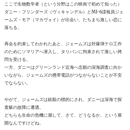
ここで生物数学者（という分野はこの映画で初めて知った）
ダニー・フリンダーズ（ヴィキャンデル）とMI-6諜報員ジェ
ームズ・モア（マカヴォイ）が出会い、たちまち激しい恋に
落ちる。
再会を約束してわかれたあと、ジェームズは対爆弾テロ工作
のためにソマリアへ潜入し、タリバンに拘束されて激しい拷
問を受ける。
一方、ダニーはグリーンランド近海へ念願の深海調査に向か
いながら、ジェームズの携帯電話がつながらないことが不安
でならない。
やがて、ジェームズは銃殺の標的にされ、ダニーは深海で探
査艇の故障に遭遇。
どちらも生命の危機に瀕して、さて、どうなるか、という展
開なんですけどね。