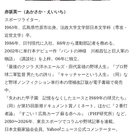
赤坂英一（あかさか・えいいち）
スポーツライター。
1963年、広島県竹原市出身。法政大学文学部日本文学科（専攻・
近世文学）卒。
1986年、日刊現代に入社。88年から運動部記者を務める。
2002年に単行本デビュー作『バントの神様 川相昌弘と巨人軍の
物語』（講談社）を上梓。06年に独立。
『最後のクジラ 大洋ホエールズ・田代富雄の野球人生』『プロ野
球二軍監督 男たちの誇り』『キャッチャーという人生』（同）な
ど野球ノンフィクション単行本の増補改訂版が電子書籍で発売
中。
『失われた甲子園 記憶をなくしたエースと1989年の球児たち』
（同）が第15回新潮ドキュメント賞ノミネート。ほかに『２番打
者論』『すごい！広島カープ 蘇る赤ヘル』（PHP研究所）など。
2010〜2026年、東京スポーツでコラムや野球記事を連載。
日本文藝家協会会員。Yahoo!ニュース公式コメンテーター。