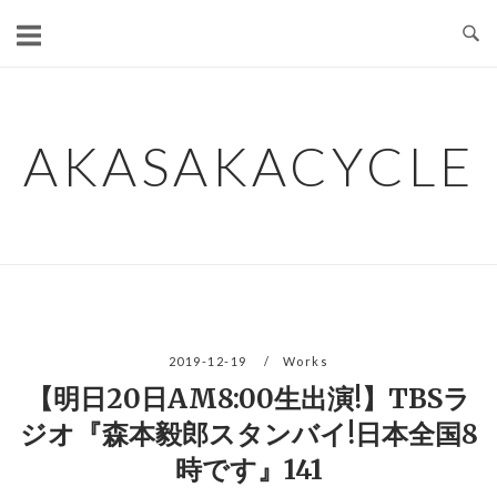
コ
ン
テ
ン
ツ
AKASAKACYCLE
へ
ス
キ
ッ
プ
2019-12-19
Works
【明日20日AM8:00生出演!】TBSラ
ジオ『森本毅郎スタンバイ!日本全国8
時です』141