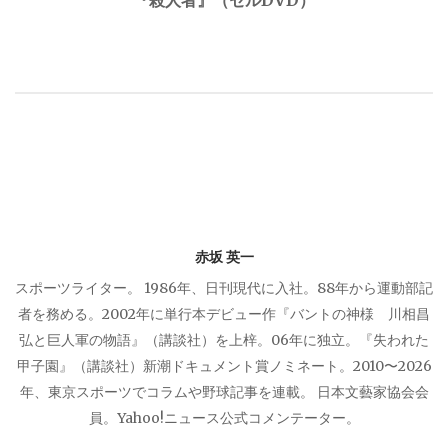
ゲ
ー
シ
ョ
ン
赤坂 英一
スポーツライター。 1986年、日刊現代に入社。88年から運動部記
者を務める。2002年に単行本デビュー作『バントの神様 川相昌
弘と巨人軍の物語』（講談社）を上梓。06年に独立。『失われた
甲子園』（講談社）新潮ドキュメント賞ノミネート。2010〜2026
年、東京スポーツでコラムや野球記事を連載。 日本文藝家協会会
員。Yahoo!ニュース公式コメンテーター。