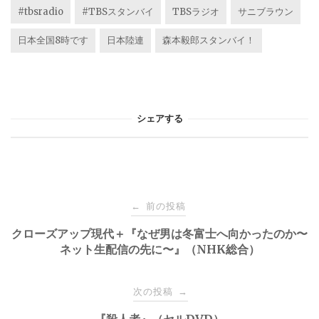
#tbsradio
#TBSスタンバイ
TBSラジオ
サニブラウン
日本全国8時です
日本陸連
森本毅郎スタンバイ！
シェアする
投
前の投稿
←
稿
クローズアップ現代＋『なぜ男は冬富士へ向かったのか〜
ネット生配信の先に〜』（NHK総合）
ナ
次の投稿
→
ビ
『殺人者』（セルDVD）