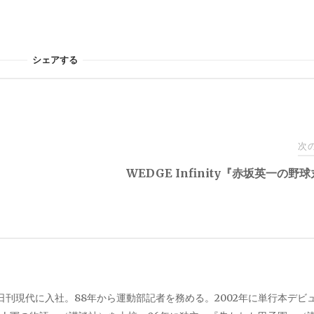
シェアする
次
WEDGE Infinity『赤坂英一の野球
、日刊現代に入社。88年から運動部記者を務める。2002年に単行本デビ