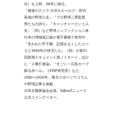
社）を上梓。06年に独立。
『最後のクジラ 大洋ホエールズ・田代
富雄の野球人生』『プロ野球二軍監督
男たちの誇り』『キャッチャーという人
生』（同）など野球ノンフィクション単
行本の増補改訂版が電子書籍で発売中。
『失われた甲子園 記憶をなくしたエー
スと1989年の球児たち』（同）が第15
回新潮ドキュメント賞ノミネート。ほか
に『２番打者論』『すごい！広島カープ
蘇る赤ヘル』（PHP研究所）など。
2010〜2026年、東京スポーツでコラム
や野球記事を連載。
日本文藝家協会会員。Yahoo!ニュース
公式コメンテーター。