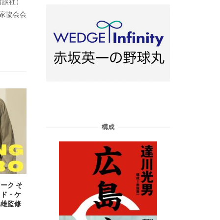
講談社）
藝家協会会
構成
ーク そ
ッド・ケ
暁雄監修