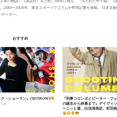
人軍の物語』（講談社）を上梓。06年に独立。『失われた甲子園』（
2010〜2026年、東京スポーツでコラムや野球記事を連載。 日本文
メンテーター。
おすすめ
ク・ショーマン』(WOWOW)
『刑事コロンボとピーター・フォ
の誕生から終幕まで』デイヴィ
-28
ーニッヒ著、白須清美訳、町田