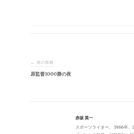
投
前の投稿
←
稿
原監督1000勝の夜
ナ
ビ
赤坂 英一
ゲ
スポーツライター。 1986年