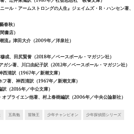
著、辻井栄滋訳（1987年／社会思想社 教養文庫）
、ニール・アームストロングの人生』ジェイムズ・R・ハンセン著、
文藝春秋）
／徳間書店）
の潮流』津田大介（2009年／洋泉社）
田穆成、田尻賢誉（2018年／ベースボール・マガジン社）
・アガシ著、川口由紀子訳（2012年／ベースボール・マガジン社）
西清訳（1967年／新潮文庫）
フ著、神西清訳（1967年／新潮文庫）
訳（2016年／中公文庫）
・オブライエン他著、村上春樹編訳（2006年／中央公論新社）
社
五島勉
冒険王
少年チャンピオン
少年探偵団シリーズ