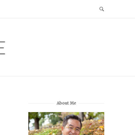
E
About Me