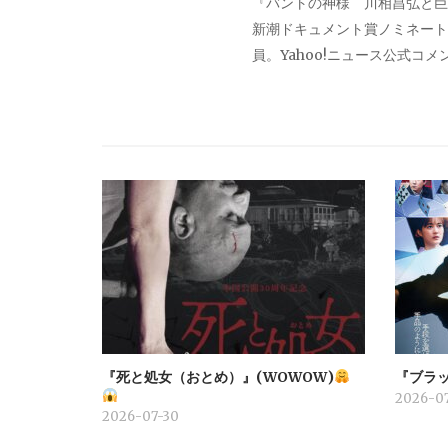
『バントの神様 川相昌弘と巨
ー
新潮ドキュメント賞ノミネート。
員。Yahoo!ニュース公式コ
シ
ョ
ン
『死と処女（おとめ）』(WOWOW)
『ブラッ
2026-07
2026-07-30