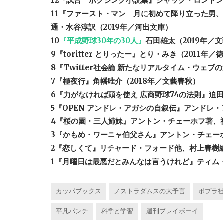
12『試合 ボクシング小説集』ジャック・ロンドン
11『ファースト・マン 月に初めて降り立った男
通・水谷淳訳（2019年／河出文庫）
10
『平成野球30年の30人』
石田雄太（2019年／
9『toritter とりったー』とり・みき（2011年
8『Twitter社会論 新たなリアルタイム・ウェブ
7『極夜行』角幡唯介（2018年／文藝春秋）
6『力がなければ頭を使え 広商野球74の法則』迫
5『OPEN アンドレ・アガシの自叙伝』アンドレ
4『桜の園・三人姉妹』アントン・チェーホフ著、神
3『かもめ・ワーニャ伯父さん』アントン・チェーホ
2『恋しくて』リチャード・フォード他、村上春樹編
1『月曜日は最悪だとみんなは言うけれど』ティム
カッパブックス
ノストラダムスの大予言
ポプラ
平凡パンチ
科学と学習
週刊プレイボーイ