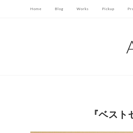
コ
Home
Blog
Works
Pickup
Pr
ン
テ
ン
ツ
へ
ス
キ
ッ
プ
『ベスト