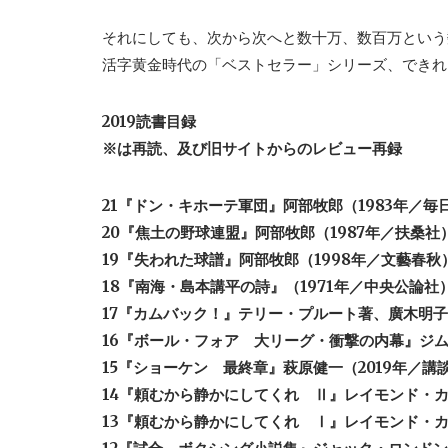
それにしても、次から次へと数十万、数百万という
活字黄金時代の「ベストセラー」シリーズ、できれ
2019読書目録
※は再読、及び旧サイトからのレビュー再録
21『ドン・キホーテ軍団』阿部牧郎（1983年／毎
20『焦土の野球連盟』阿部牧郎（1987年／扶桑社
19『失われた球譜』阿部牧郎（1998年／文藝春秋
18『南海・島本講平の詩』（1971年／中央公論社
17『カムバック！』テリー・プルート著、廣木明子
16『ボール・フォア 大リーグ・衝撃の内幕』ジム
15『ショーケン 最終章』萩原健一（2019年／講
14『頼むから静かにしてくれ Ⅱ』レイモンド・カ
13『頼むから静かにしてくれ Ⅰ』レイモンド・カ