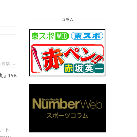
コラム
の投稿
→
丸』158
ュー作