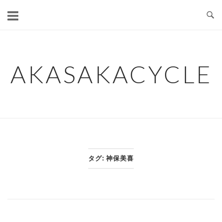
コ
ン
テ
ン
ツ
AKASAKACYCLE
へ
ス
キ
ッ
プ
タグ:
神保美喜