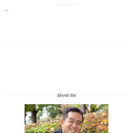
...
About Me