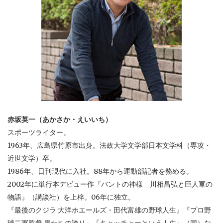
赤坂英一（あかさか・えいいち）
スポーツライター。
1963年、広島県竹原市出身。法政大学文学部日本文学科（専攻・
近世文学）卒。
1986年、日刊現代に入社。88年から運動部記者を務める。
2002年に単行本デビュー作『バントの神様 川相昌弘と巨人軍の
物語』（講談社）を上梓。06年に独立。
『最後のクジラ 大洋ホエールズ・田代富雄の野球人生』『プロ野
球二軍監督 男たちの誇り』『キャッチャーという人生』（同）な