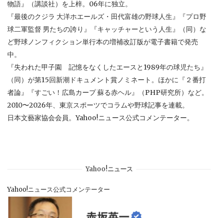
物語』（講談社）を上梓。06年に独立。
『最後のクジラ 大洋ホエールズ・田代富雄の野球人生』『プロ野
球二軍監督 男たちの誇り』『キャッチャーという人生』（同）な
ど野球ノンフィクション単行本の増補改訂版が電子書籍で発売
中。
『失われた甲子園 記憶をなくしたエースと1989年の球児たち』
（同）が第15回新潮ドキュメント賞ノミネート。ほかに『２番打
者論』『すごい！広島カープ 蘇る赤ヘル』（PHP研究所）など。
2010〜2026年、東京スポーツでコラムや野球記事を連載。
日本文藝家協会会員。Yahoo!ニュース公式コメンテーター。
Yahoo!ニュース
Yahoo!ニュース公式コメンテーター