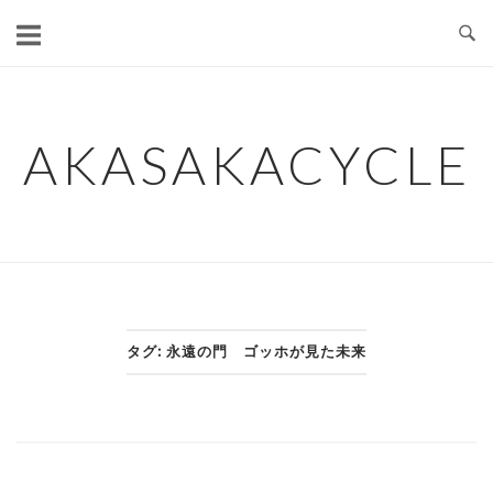
コ
ン
テ
ン
ツ
AKASAKACYCLE
へ
ス
キ
ッ
プ
タグ:
永遠の門 ゴッホが見た未来