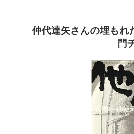
仲代達矢さんの埋もれ
門