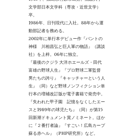
文学部日本文学科（専攻・近世文学）
卒。
1986年、日刊現代に入社。88年から運
動部記者を務める。
2002年に単行本デビュー作『バントの
神様 川相昌弘と巨人軍の物語』（講談
社）を上梓。06年に独立。
『最後のクジラ 大洋ホエールズ・田代
富雄の野球人生』『プロ野球二軍監督
男たちの誇り』『キャッチャーという人
生』（同）など野球ノンフィクション単
行本の増補改訂版が電子書籍で発売中。
『失われた甲子園 記憶をなくしたエー
スと1989年の球児たち』（同）が第15
回新潮ドキュメント賞ノミネート。ほか
に『２番打者論』『すごい！広島カープ
蘇る赤ヘル』（PHP研究所）など。