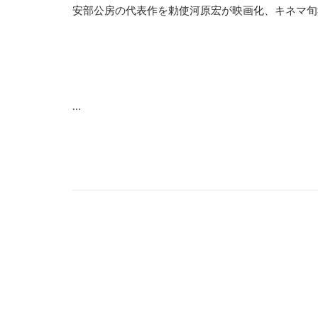
安部公房の代表作を勅使河原宏が映画化、キネマ旬報
...