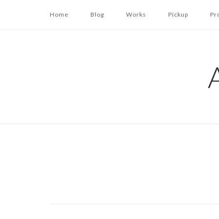
コ
Home
Blog
Works
Pickup
Pr
ン
テ
ン
ツ
へ
ス
キ
ッ
プ