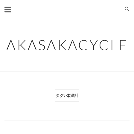
コ
ン
テ
ン
ツ
AKASAKACYCLE
へ
ス
キ
ッ
プ
タグ:
体温計