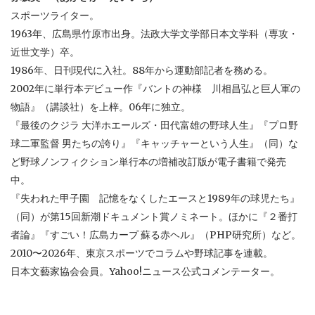
スポーツライター。
1963年、広島県竹原市出身。法政大学文学部日本文学科（専攻・
近世文学）卒。
1986年、日刊現代に入社。88年から運動部記者を務める。
2002年に単行本デビュー作『バントの神様 川相昌弘と巨人軍の
物語』（講談社）を上梓。06年に独立。
『最後のクジラ 大洋ホエールズ・田代富雄の野球人生』『プロ野
球二軍監督 男たちの誇り』『キャッチャーという人生』（同）な
ど野球ノンフィクション単行本の増補改訂版が電子書籍で発売
中。
『失われた甲子園 記憶をなくしたエースと1989年の球児たち』
（同）が第15回新潮ドキュメント賞ノミネート。ほかに『２番打
者論』『すごい！広島カープ 蘇る赤ヘル』（PHP研究所）など。
2010〜2026年、東京スポーツでコラムや野球記事を連載。
日本文藝家協会会員。Yahoo!ニュース公式コメンテーター。