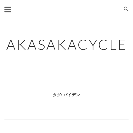
コ
ン
テ
ン
ツ
AKASAKACYCLE
へ
ス
キ
ッ
プ
タグ:
バイデン