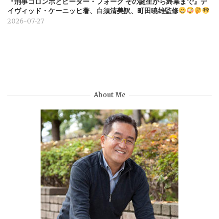
『刑事コロンボとピーター・フォーク その誕生から終幕まで』デ
イヴィッド・ケーニッヒ著、白須清美訳、町田暁雄監修
2026-07-27
About Me