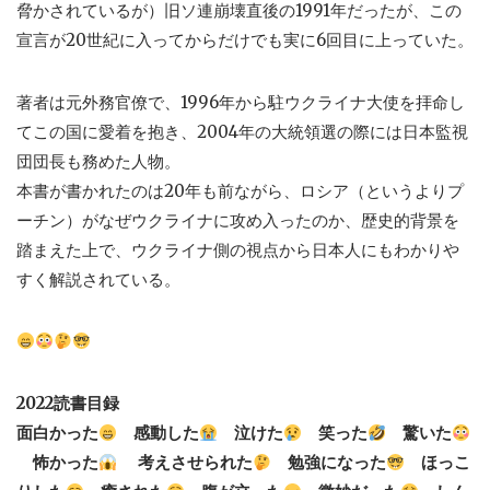
脅かされているが）旧ソ連崩壊直後の1991年だったが、この
宣言が20世紀に入ってからだけでも実に6回目に上っていた。
著者は元外務官僚で、1996年から駐ウクライナ大使を拝命し
てこの国に愛着を抱き、2004年の大統領選の際には日本監視
団団長も務めた人物。
本書が書かれたのは20年も前ながら、ロシア（というよりプ
ーチン）がなぜウクライナに攻め入ったのか、歴史的背景を
踏まえた上で、ウクライナ側の視点から日本人にもわかりや
すく解説されている。
2022読書目録
面白かった
感動した
泣けた
笑った
驚いた
怖かった
考えさせられた
勉強になった
ほっこ