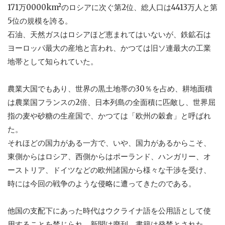
171万0000km²のロシアに次ぐ第2位、総人口は4413万人と第
5位の規模を誇る。
石油、天然ガスはロシアほど恵まれてはいないが、鉄鉱石は
ヨーロッパ最大の産地と言われ、かつては旧ソ連最大の工業
地帯として知られていた。
農業大国でもあり、世界の黒土地帯の30％を占め、耕地面積
は農業国フランスの2倍、日本列島の全面積に匹敵し、世界屈
指の麦や砂糖の生産国で、かつては「欧州の穀倉」と呼ばれ
た。
それほどの国力がある一方で、いや、国力があるからこそ、
東側からはロシア、西側からはポーランド、ハンガリー、オ
ーストリア、ドイツなどの欧州諸国から様々な干渉を受け、
時には今回の戦争のような侵略に遭ってきたのである。
他国の支配下にあった時代はウクライナ語を公用語として使
用することを禁じられ、新聞は廃刊、書籍は発禁とされた。