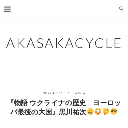
コ
ン
テ
ン
ツ
AKASAKACYCLE
へ
ス
キ
ッ
プ
2022-05-11
Pickup
『物語 ウクライナの歴史 ヨーロッ
パ最後の大国』黒川祐次