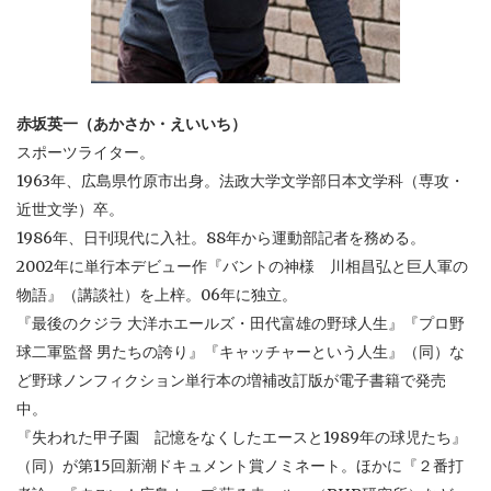
赤坂英一（あかさか・えいいち）
スポーツライター。
1963年、広島県竹原市出身。法政大学文学部日本文学科（専攻・
近世文学）卒。
1986年、日刊現代に入社。88年から運動部記者を務める。
2002年に単行本デビュー作『バントの神様 川相昌弘と巨人軍の
物語』（講談社）を上梓。06年に独立。
『最後のクジラ 大洋ホエールズ・田代富雄の野球人生』『プロ野
球二軍監督 男たちの誇り』『キャッチャーという人生』（同）な
ど野球ノンフィクション単行本の増補改訂版が電子書籍で発売
中。
『失われた甲子園 記憶をなくしたエースと1989年の球児たち』
（同）が第15回新潮ドキュメント賞ノミネート。ほかに『２番打