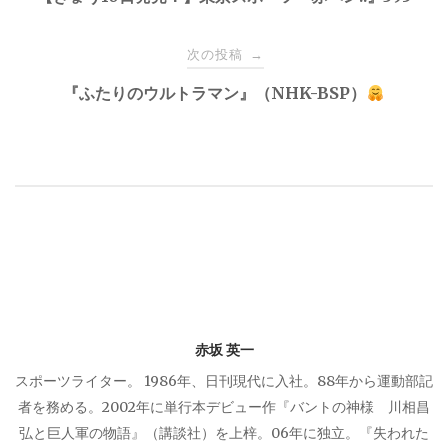
稿
ナ
次の投稿
→
『ふたりのウルトラマン』（NHK-BSP）
ビ
ゲ
ー
シ
ョ
赤坂 英一
ン
スポーツライター。 1986年、日刊現代に入社。88年から運動部記
者を務める。2002年に単行本デビュー作『バントの神様 川相昌
弘と巨人軍の物語』（講談社）を上梓。06年に独立。『失われた