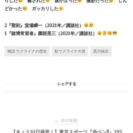
りした
癒された
腹が立った
微妙だった
しん
どかった
ガッカリした
2『聖刻』堂場瞬一
（2021年／講談社）
1『賭博常習者』園部晃三（2021年／講談社）
物語 ウクライナの歴史
駐ウクライナ大使
黒川祐次
シェアする
投
前の投稿
←
【きょう10日発売！】東京スポーツ『赤ペン!!』395