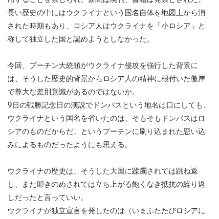
長い歴史の中にはウクライナという国名自体を地図上から消
された時期もあり、ロシア人はウクライナを「小ロシア」と
称して独立した国と認めようとしなかった。
今回、プーチン大統領がウクライナ侵攻を強行した背景に
は、そうした歴史的背景からロシア人の精神に根付いた傲岸
で尊大な差別意識があるのではないか。
9日の戦勝記念日の演説でドンバスという地名は口にしても、
ウクライナという国名を省いたのは、そもそもドンバスはロ
シアのものだからだ、というプーチンに刷り込まれた思い込
みによるものだったようにも思える。
ウクライナの歴史は、そうした大国に蹂躙されては跳ね返
し、また叩きのめされては立ち上がる飽くなき抵抗の繰り返
しだったと言っていい。
ウクライナが独立宣言を発したのは（いまふたたびロシアに