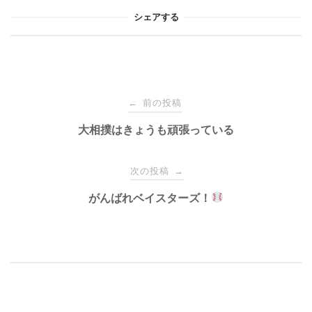
シェアする
投
前の投稿
←
稿
大相撲はきょうも頑張っている
ナ
次の投稿
→
がんばれベイスターズ！
ビ
ゲ
ー