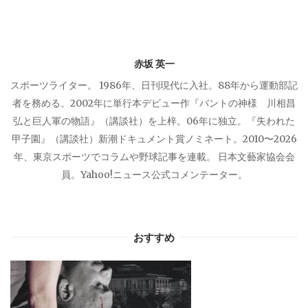
シ
ョ
赤坂 英一
ン
スポーツライター。 1986年、日刊現代に入社。88年から運動部記
者を務める。2002年に単行本デビュー作『バントの神様 川相昌
弘と巨人軍の物語』（講談社）を上梓。06年に独立。『失われた
甲子園』（講談社）新潮ドキュメント賞ノミネート。2010〜2026
年、東京スポーツでコラムや野球記事を連載。 日本文藝家協会会
員。Yahoo!ニュース公式コメンテーター。
おすすめ