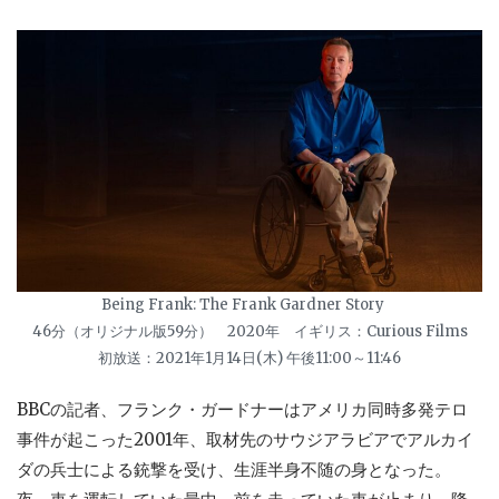
Being Frank: The Frank Gardner Story
46分（オリジナル版59分） 2020年 イギリス：Curious Films
初放送：2021年1月14日(木) 午後11:00～11:46
BBCの記者、フランク・ガードナーはアメリカ同時多発テロ
事件が起こった2001年、取材先のサウジアラビアでアルカイ
ダの兵士による銃撃を受け、生涯半身不随の身となった。