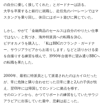
の自分に優しく接してくれた」とガードナーは語る。
大学を卒業すると銀行に就職し、赴任先のバーレーンではマ
スタングを乗り回し、休日にはボート遊びに興じていた。
しかし、やがて「金融商品のセールスは自分のやりたい仕事
ではない」と気づき、海外特派員への転職を決心。
ビデオカメラを購入し、「私はBBCのフランク・ガードナ
ー、サウジアラビアからお送りします」などと語りかける姿
を自撮りする練習を積んで、1990年台後半に望み通りBBCへ
の転職を果たした。
2000年、最初に特派員として派遣されたのはカイロだった
が、常に危険と隣り合わせだった日常に妻と2人の子供が怯
え、翌01年には帰国してロンドンに拠点を移す。
そのロンドンから、かつてリポートの練習をしていたサウジ
アラビアに出張していた最中、悲劇は起こった。