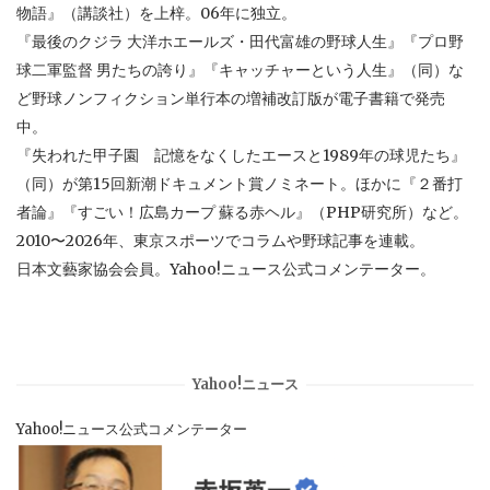
物語』（講談社）を上梓。06年に独立。
『最後のクジラ 大洋ホエールズ・田代富雄の野球人生』『プロ野
球二軍監督 男たちの誇り』『キャッチャーという人生』（同）な
ど野球ノンフィクション単行本の増補改訂版が電子書籍で発売
中。
『失われた甲子園 記憶をなくしたエースと1989年の球児たち』
（同）が第15回新潮ドキュメント賞ノミネート。ほかに『２番打
者論』『すごい！広島カープ 蘇る赤ヘル』（PHP研究所）など。
2010〜2026年、東京スポーツでコラムや野球記事を連載。
日本文藝家協会会員。Yahoo!ニュース公式コメンテーター。
Yahoo!ニュース
Yahoo!ニュース公式コメンテーター