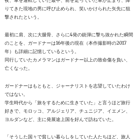
夜、車を運転していた最中、前を走っていた車が止まり、降
りてきた現地の男に呼び止められ、笑いかけられた矢先に狙
撃されたという。
最初に肩、次に大腿骨、さらに4発の銃弾に撃ち抜かれた瞬間
のことを、ガードナーは16年後の現在（本作撮影時の2017
年）も詳細に記憶しているという。
同行していたカメラマンはガードナー以上の致命傷を負い、
亡くなった。
ガードナーはもともと、ジャーナリストを志望していたわけ
ではない。
学生時代から「旅をするために生きていた」と言うほど旅行
好きで、モロッコ、アルジェリア、チュニジア、イエメン、
ヨルダンなど、主に発展途上国を好んで訪ねていた。
「そうした国々で貧しい暮らしをしていた人たちほど、旅人