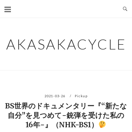
コ
ン
テ
ン
ツ
AKASAKACYCLE
へ
ス
キ
ッ
プ
2021-03-26
Pickup
BS世界のドキュメンタリー『“新たな
自分”を見つめて−銃弾を受けた私の
16年−』（NHK-BS1）