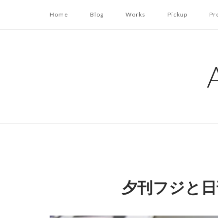
コ
Home
Blog
Works
Pickup
Pr
ン
テ
ン
ツ
へ
ス
キ
ッ
プ
夕刊フジと日