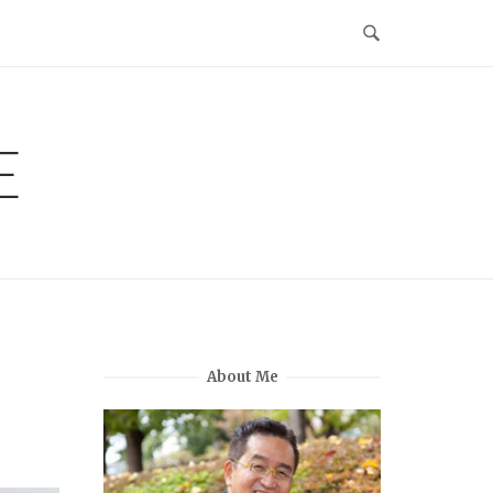
E
About Me