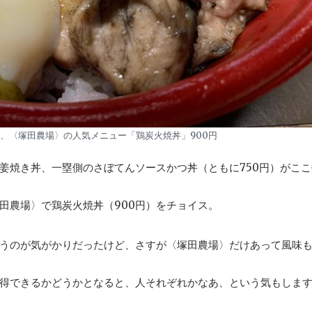
、〈塚田農場〉の人気メニュー「鶏炭火焼丼」900円
姜焼き丼、一塁側のさぼてんソースかつ丼（ともに750円）がここ
田農場〉で鶏炭火焼丼（900円）をチョイス。
うのが気がかりだったけど、さすが〈塚田農場〉だけあって風味
納得できるかどうかとなると、人それぞれかなあ、という気もしま