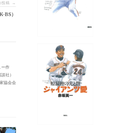
の投稿
→
-BS）
ュー作
講談社）
藝家協会会