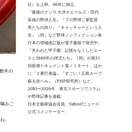
社）を上梓。06年に独立。
『最後のクジラ 大洋ホエールズ・田代
富雄の野球人生』『プロ野球二軍監督
男たちの誇り』『キャッチャーという人
生』（同）など野球ノンフィクション単
行本の増補改訂版が電子書籍で発売中。
『失われた甲子園 記憶をなくしたエー
スと1989年の球児たち』（同）が第15
回新潮ドキュメント賞ノミネート。ほか
数年の
に『２番打者論』『すごい！広島カープ
蘇る赤ヘル』（PHP研究所）など。
2010〜2026年、東京スポーツでコラム
や野球記事を連載。
も噛みご
日本文藝家協会会員。Yahoo!ニュース
公式コメンテーター。
すね。