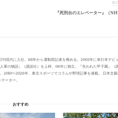
次
『死刑台のエレベーター』（NHK
、日刊現代に入社。88年から運動部記者を務める。2002年に単行本デビ
人軍の物語』（講談社）を上梓。06年に独立。『失われた甲子園』（
2010〜2026年、東京スポーツでコラムや野球記事を連載。 日本文
メンテーター。
おすすめ