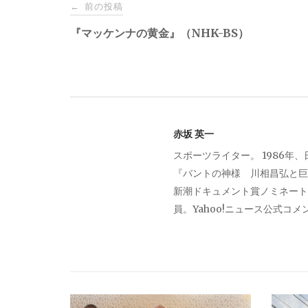
投
前の投稿
←
稿
『マッケンナの黄金』（NHK-BS）
ナ
ビ
赤坂 英一
ゲ
スポーツライター。 1986年
『バントの神様 川相昌弘と巨
ー
新潮ドキュメント賞ノミネート。
員。Yahoo!ニュース公式コ
シ
ョ
ン