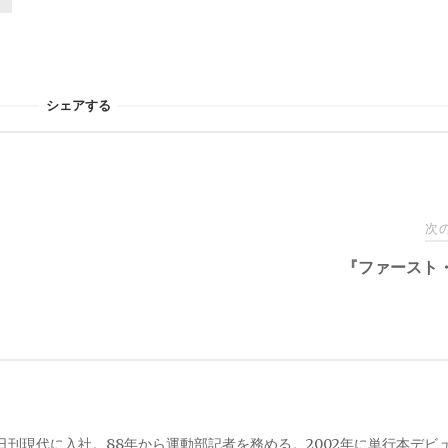
シェアする
次
『ファースト
、日刊現代に入社。88年から運動部記者を務める。2002年に単行本デビ