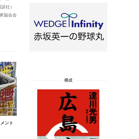
講談社）
藝家協会会
構成
コメント