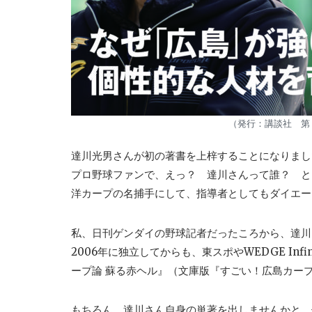
（発行：講談社 第１
達川光男さんが初の著書を上梓することになりまし
プロ野球ファンで、えっ？ 達川さんって誰？ と
洋カープの名捕手にして、指導者としてもダイエー
私、日刊ゲンダイの野球記者だったころから、達川
2006年に独立してからも、東スポやWEDGE In
ープ論 蘇る赤ヘル』（文庫版『すごい！広島カー
もちろん、達川さん自身の単著を出しませんかと、