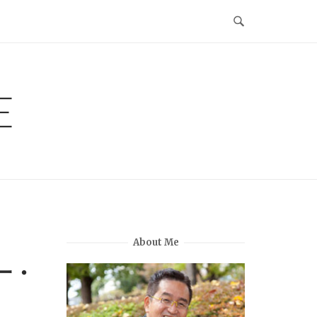
E
About Me
一・