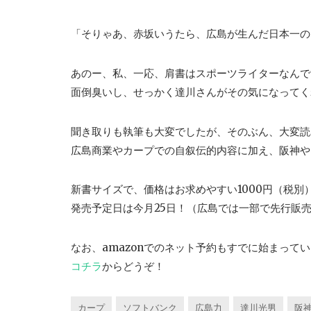
「そりゃあ、赤坂いうたら、広島が生んだ日本一の
あのー、私、一応、肩書はスポーツライターなんで
面倒臭いし、せっかく達川さんがその気になってく
聞き取りも執筆も大変でしたが、そのぶん、大変読
広島商業やカープでの自叙伝的内容に加え、阪神や
新書サイズで、価格はお求めやすい1000円（税別
発売予定日は今月25日！（広島では一部で先行販
なお、amazonでのネット予約もすでに始まって
コチラ
からどうぞ！
カープ
ソフトバンク
広島力
達川光男
阪