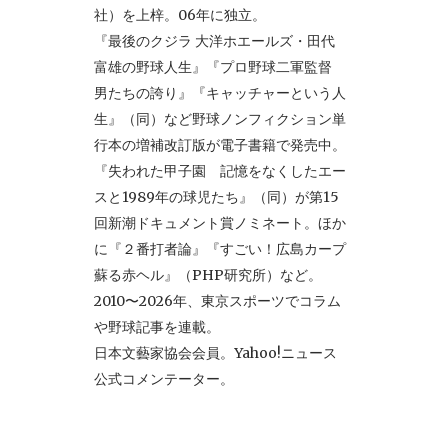
社）を上梓。06年に独立。
『最後のクジラ 大洋ホエールズ・田代
富雄の野球人生』『プロ野球二軍監督
男たちの誇り』『キャッチャーという人
生』（同）など野球ノンフィクション単
行本の増補改訂版が電子書籍で発売中。
『失われた甲子園 記憶をなくしたエー
スと1989年の球児たち』（同）が第15
回新潮ドキュメント賞ノミネート。ほか
に『２番打者論』『すごい！広島カープ
蘇る赤ヘル』（PHP研究所）など。
2010〜2026年、東京スポーツでコラム
や野球記事を連載。
日本文藝家協会会員。Yahoo!ニュース
公式コメンテーター。