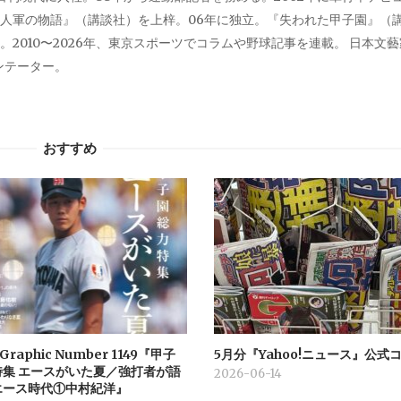
人軍の物語』（講談社）を上梓。06年に独立。『失われた甲子園』（
2010〜2026年、東京スポーツでコラムや野球記事を連載。 日本文
メンテーター。
おすすめ
 Graphic Number 1149『甲子
5月分『Yahoo!ニュース』公式
特集 エースがいた夏／強打者が語
2026-06-14
エース時代①中村紀洋』