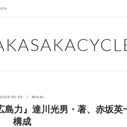
ofile
AKASAKACYCL
2019-03-10
Works
『広島力』達川光男・著、赤坂英
構成