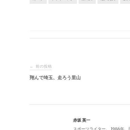
投
前の投稿
←
稿
翔んで埼玉、走ろう里山
ナ
ビ
赤坂 英一
ゲ
スポーツライター。 1986年