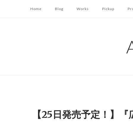
コ
Home
Blog
Works
Pickup
Pr
ン
テ
ン
ツ
へ
ス
キ
ッ
プ
【25日発売予定！】