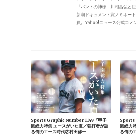
『バントの神様 川相昌弘と巨
ー
新潮ドキュメント賞ノミネート。
員。Yahoo!ニュース公式コ
シ
ョ
ン
Sports Graphic Number 1149『甲子
Sports
園総力特集 エースがいた夏／強打者が語
園総力
る俺のエース時代②村田修一
る俺の