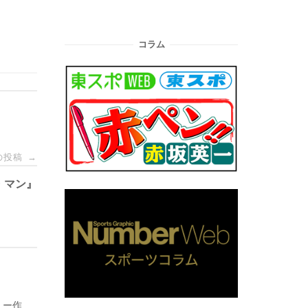
コラム
の投稿
→
・マン』
ュー作