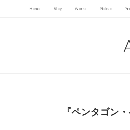
コ
Home
Blog
Works
Pickup
Pr
ン
テ
ン
ツ
へ
ス
キ
ッ
プ
『ペンタゴン・