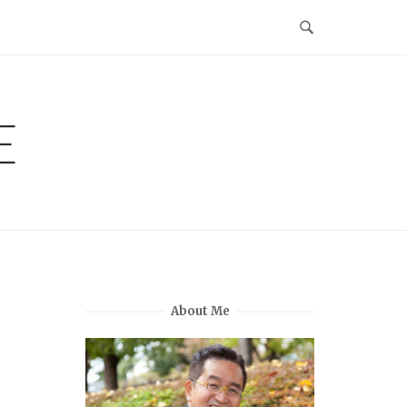
E
About Me