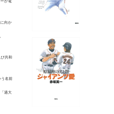
リーが電
ーに向か
。
及び共和
いう名前
」「過大