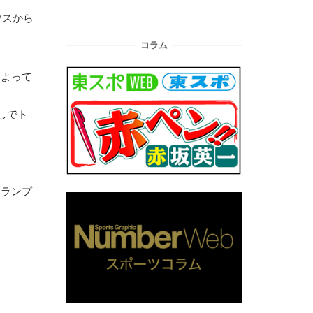
ウスから
コラム
によって
しでト
トランプ
。