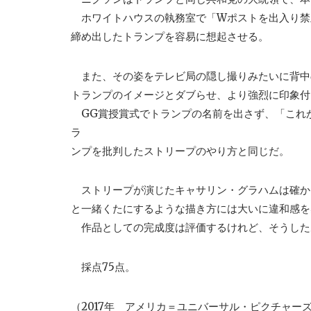
ホワイトハウスの執務室で「Wポストを出入り禁止
締め出したトランプを容易に想起させる。
また、その姿をテレビ局の隠し撮りみたいに背中
トランプのイメージとダブらせ、より強烈に印象付
GG賞授賞式でトランプの名前を出さず、「これ
ラ
ンプを批判したストリープのやり方と同じだ。
ストリープが演じたキャサリン・グラハムは確か
と一緒くたにするような描き方には大いに違和感を
作品としての完成度は評価するけれど、そうした
採点75点。
（2017年 アメリカ＝ユニバーサル・ピクチャーズ、