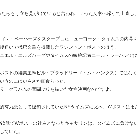
ったらもう立ち見が出ていると言われ、いったん家へ帰って出直し、1
タゴン・ペーパーズをスクープしたニューヨーク・タイムズの内幕
後追いで機密文書を掲載したワシントン・ポストのほう。
ニエル・エルズバーグやタイムズの敏腕記者ニール・シーハンで
ポストの編集主幹ビル・ブラッドリー（トム・ハンクス）ではな
いうのにはいささか面食らった。
り、グラハムの奮闘ぶりを描いた女性映画なのですよ。
的有力紙として認知されていたNYタイムズに比べ、Wポストはま
46歳でWポストの社主となったキャサリンは、タイムズに負けな
していた。