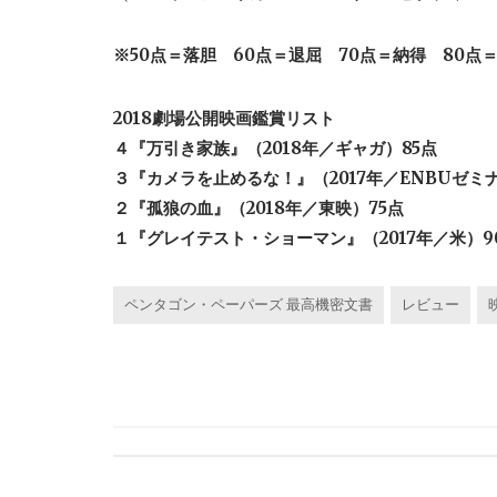
※50点＝落胆 60点＝退屈 70点＝納得 80
2018劇場公開映画鑑賞リスト
４『万引き家族』（2018年／ギャガ）85点
３『カメラを止めるな！』（2017年／ENBUゼミ
２『孤狼の血』（2018年／東映）75点
１『グレイテスト・ショーマン』（2017年／米）9
ペンタゴン・ペーパーズ 最高機密文書
レビュー