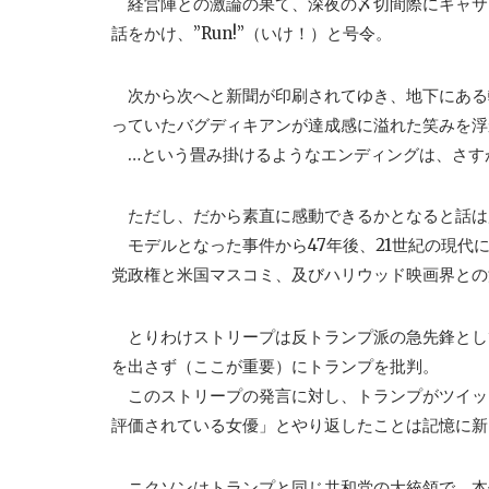
経営陣との激論の果て、深夜の〆切間際にキャサ
話をかけ、”Run!”（いけ！）と号令。
次から次へと新聞が印刷されてゆき、地下にある
っていたバグディキアンが達成感に溢れた笑みを浮
…という畳み掛けるようなエンディングは、さす
ただし、だから素直に感動できるかとなると話は
モデルとなった事件から47年後、21世紀の現代
党政権と米国マスコミ、及びハリウッド映画界との
とりわけストリープは反トランプ派の急先鋒として
を出さず（ここが重要）にトランプを批判。
このストリープの発言に対し、トランプがツイッ
評価されている女優」とやり返したことは記憶に新
ニクソンはトランプと同じ共和党の大統領で、本