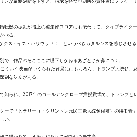
リンが最終決断を下すと、指示を待つ印刷所の責任者にブラッド
輪転機の振動が階上の編集部フロアにも伝わって、タイプライタ
かべる。
がジス・イズ・ハリウッド！ というべきカタルシスを感じさせる
別で、作品のそこここに嚥下しかねるあざとさが鼻につく。
にこういう映画がつくられた背景にはもちろん、トランプ大統領、
深刻な対立がある。
知られ、2017年のゴールデングローブ賞授賞式で、トランプと
ターで「ヒラリー（・クリントン元民主党大統領候補）の腰巾着
しい。
作に描かれている姿もやたらに傲慢かつ居丈高。