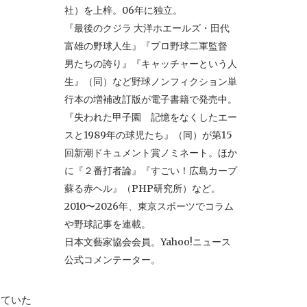
社）を上梓。06年に独立。
『最後のクジラ 大洋ホエールズ・田代
富雄の野球人生』『プロ野球二軍監督
男たちの誇り』『キャッチャーという人
生』（同）など野球ノンフィクション単
行本の増補改訂版が電子書籍で発売中。
『失われた甲子園 記憶をなくしたエー
スと1989年の球児たち』（同）が第15
回新潮ドキュメント賞ノミネート。ほか
に『２番打者論』『すごい！広島カープ
蘇る赤ヘル』（PHP研究所）など。
2010〜2026年、東京スポーツでコラム
や野球記事を連載。
日本文藝家協会会員。Yahoo!ニュース
公式コメンテーター。
っていた