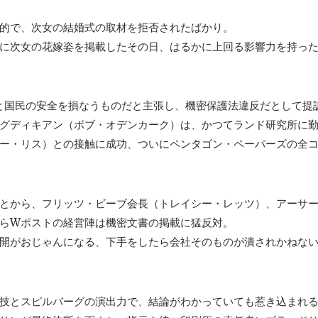
的で、次女の結婚式の取材を拒否されたばかり。
に次女の花嫁姿を掲載したその日、はるかに上回る影響力を持った
と国民の安全を損なうものだと主張し、機密保護法違反だとして提
グディキアン（ボブ・オデンカーク）は、かつてランド研究所に
ー・リス）との接触に成功、ついにペンタゴン・ペーパーズの全
とから、フリッツ・ビーブ会長（トレイシー・レッツ）、アーサ
らWポストの経営陣は機密文書の掲載に猛反対。
開がおじゃんになる、下手をしたら会社そのものが潰されかねな
技とスピルバーグの演出力で、結論がわかっていても惹き込まれ