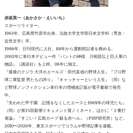
赤坂英一（あかさか・えいいち）
スポーツライター。
1963年、広島県竹原市出身。法政大学文学部日本文学科（専攻・
近世文学）卒。
1986年、日刊現代に入社。88年から運動部記者を務める。
2002年に単行本デビュー作『バントの神様 川相昌弘と巨人軍の
物語』（講談社）を上梓。06年に独立。
『最後のクジラ 大洋ホエールズ・田代富雄の野球人生』『プロ野
球二軍監督 男たちの誇り』『キャッチャーという人生』（同）な
ど野球ノンフィクション単行本の増補改訂版が電子書籍で発売
中。
『失われた甲子園 記憶をなくしたエースと1989年の球児たち』
（同）が第15回新潮ドキュメント賞ノミネート。ほかに『２番打
者論』『すごい！広島カープ 蘇る赤ヘル』（PHP研究所）など。
2010〜2026年、東京スポーツでコラムや野球記事を連載。