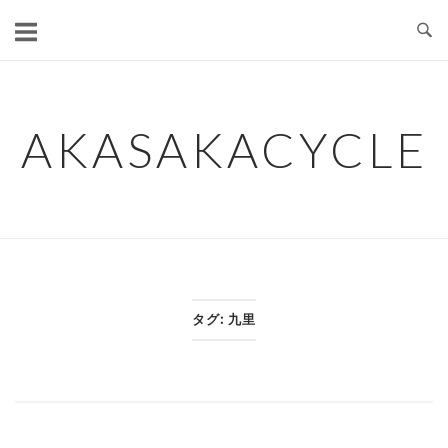
コ
ン
テ
ン
ツ
AKASAKACYCLE
へ
ス
キ
ッ
プ
タグ:
九里