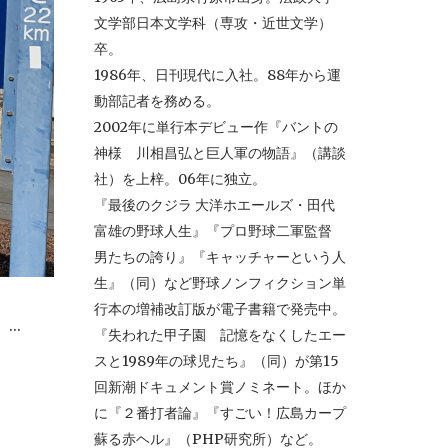
文学部日本文学科（専攻・近世文学）
卒。
1986年、日刊現代に入社。88年から運
動部記者を務める。
2002年に単行本デビュー作『バントの
神様 川相昌弘と巨人軍の物語』（講談
社）を上梓。06年に独立。
『最後のクジラ 大洋ホエールズ・田代
富雄の野球人生』『プロ野球二軍監督
男たちの誇り』『キャッチャーという人
生』（同）など野球ノンフィクション単
行本の増補改訂版が電子書籍で発売中。
..
『失われた甲子園 記憶をなくしたエー
スと1989年の球児たち』（同）が第15
回新潮ドキュメント賞ノミネート。ほか
に『２番打者論』『すごい！広島カープ
蘇る赤ヘル』（PHP研究所）など。