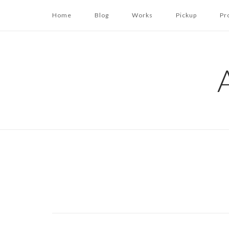
コ
Home
Blog
Works
Pickup
Pr
ン
テ
ン
ツ
へ
ス
キ
ッ
プ